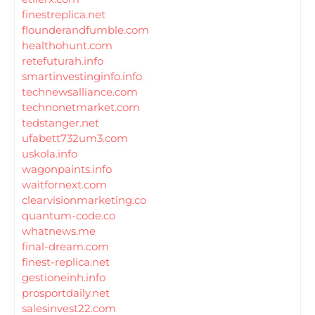
finestreplica.net
flounderandfumble.com
healthohunt.com
retefuturah.info
smartinvestinginfo.info
technewsalliance.com
technonetmarket.com
tedstanger.net
ufabett732um3.com
uskola.info
wagonpaints.info
waitfornext.com
clearvisionmarketing.co
quantum-code.co
whatnews.me
final-dream.com
finest-replica.net
gestioneinh.info
prosportdaily.net
salesinvest22.com