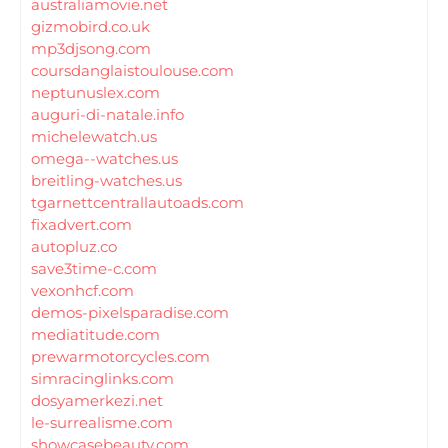
australiamovie.net
gizmobird.co.uk
mp3djsong.com
coursdanglaistoulouse.com
neptunuslex.com
auguri-di-natale.info
michelewatch.us
omega--watches.us
breitling-watches.us
tgarnettcentrallautoads.com
fixadvert.com
autopluz.co
save3time-c.com
vexonhcf.com
demos-pixelsparadise.com
mediatitude.com
prewarmotorcycles.com
simracinglinks.com
dosyamerkezi.net
le-surrealisme.com
showcasebeauty.com