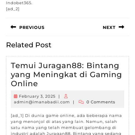
Indobet365.
[ad_2]
Post
PREVIOUS
NEXT
navigation
Previous
Next
Related Post
post:
post:
Temui Juragan88: Bintang
yang Meningkat di Gaming
Temui
Online
Juragan88:
February 3, 2025
|
February
Bintang
admin@imanabadii.com
|
0 Comments
3,
admin@imanabadii.com
yang
2025
[ad_1] Di dunia game online, ada beberapa nama
Meningkat
yang menonjol di atas yang lain. Namun, salah
di
satu nama yang telah membuat gelombang di
industri adalah Juragan88. Bintang yang sedang