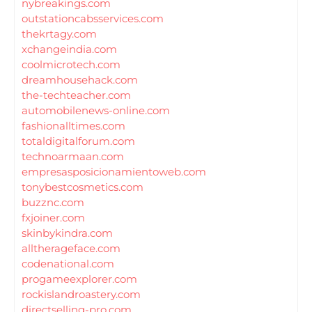
nybreakings.com
outstationcabsservices.com
thekrtagy.com
xchangeindia.com
coolmicrotech.com
dreamhousehack.com
the-techteacher.com
automobilenews-online.com
fashionalltimes.com
totaldigitalforum.com
technoarmaan.com
empresasposicionamientoweb.com
tonybestcosmetics.com
buzznc.com
fxjoiner.com
skinbykindra.com
alltherageface.com
codenational.com
progameexplorer.com
rockislandroastery.com
directselling-pro.com