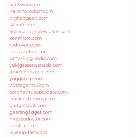
surfsway.com
nailartproduct.com
digitactseed.com
lvlcraft.com
90secondmoneyloans.com
xenmicro.com
rodrovers.com
tripssolution.com
satta-king-india.com
yukigassencanada.com
articlehorizone.com
yuqqbbzp.com
7betagents6.com
coronavirusuptodate.com
crackinstreams.com
gadgetspak.com
gearsngadget.com
hireseodoctor.com
lapsfit.com
levelup-fast.com