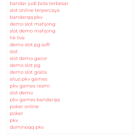
bandar judi bola terbesar
slot online terpercaya
bandarqq pkv
demo slot mahjong
slot demo mahjong
hk live
demo slot pg soft
slot
slot demo gacor
demo slot pg
demo slot gratis
situs pkv games
pkv games resmi
slot demo
pkv games bandarqq
poker online
poker
pkv
dominoqq pkv