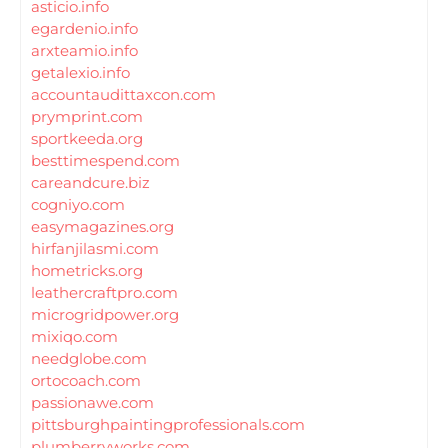
asticio.info
egardenio.info
arxteamio.info
getalexio.info
accountaudittaxcon.com
prymprint.com
sportkeeda.org
besttimespend.com
careandcure.biz
cogniyo.com
easymagazines.org
hirfanjilasmi.com
hometricks.org
leathercraftpro.com
microgridpower.org
mixiqo.com
needglobe.com
ortocoach.com
passionawe.com
pittsburghpaintingprofessionals.com
plumberryworks.com