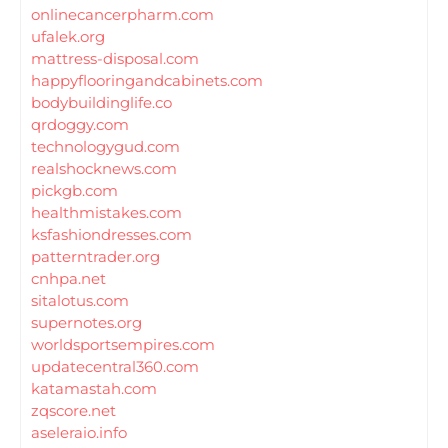
onlinecancerpharm.com
ufalek.org
mattress-disposal.com
happyflooringandcabinets.com
bodybuildinglife.co
qrdoggy.com
technologygud.com
realshocknews.com
pickgb.com
healthmistakes.com
ksfashiondresses.com
patterntrader.org
cnhpa.net
sitalotus.com
supernotes.org
worldsportsempires.com
updatecentral360.com
katamastah.com
zqscore.net
aseleraio.info