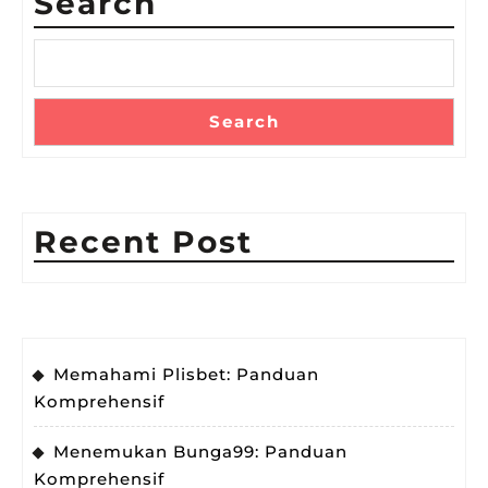
Search
Search
Recent Post
Memahami Plisbet: Panduan
Komprehensif
Menemukan Bunga99: Panduan
Komprehensif