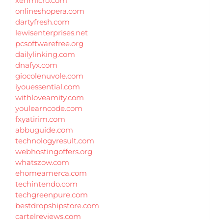
xenmicro.com
onlineshopera.com
dartyfresh.com
lewisenterprises.net
pcsoftwarefree.org
dailylinking.com
dnafyx.com
giocolenuvole.com
iyouessential.com
withloveamity.com
youlearncode.com
fxyatirim.com
abbuguide.com
technologyresult.com
webhostingoffers.org
whatszow.com
ehomeamerca.com
techintendo.com
techgreenpure.com
bestdropshipstore.com
cartelreviews.com