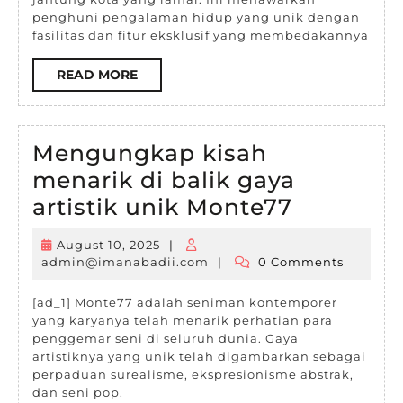
Residenc
penghuni pengalaman hidup yang unik dengan
fasilitas dan fitur eksklusif yang membedakannya
READ
READ MORE
MORE
Mengungkap kisah
menarik di balik gaya
Mengun
artistik unik Monte77
kisah
August 10, 2025
|
August
menarik
admin@imanabadii.com
|
0 Comments
10,
admin@imanabadii.com
di
2025
[ad_1] Monte77 adalah seniman kontemporer
balik
yang karyanya telah menarik perhatian para
gaya
penggemar seni di seluruh dunia. Gaya
artistiknya yang unik telah digambarkan sebagai
artistik
perpaduan surealisme, ekspresionisme abstrak,
unik
dan seni pop.