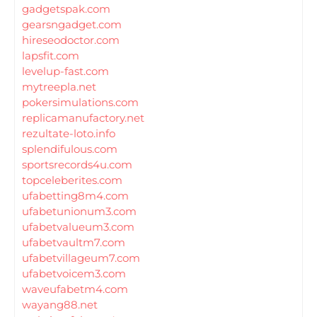
gadgetspak.com
gearsngadget.com
hireseodoctor.com
lapsfit.com
levelup-fast.com
mytreepla.net
pokersimulations.com
replicamanufactory.net
rezultate-loto.info
splendifulous.com
sportsrecords4u.com
topceleberites.com
ufabetting8m4.com
ufabetunionum3.com
ufabetvalueum3.com
ufabetvaultm7.com
ufabetvillageum7.com
ufabetvoicem3.com
waveufabetm4.com
wayang88.net