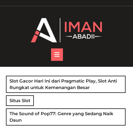
Skip
to
content
Open
Button
Slot Gacor Hari Ini dari Pragmatic Play, Slot Anti
Rungkat untuk Kemenangan Besar
Situs Slot
The Sound of Pop77: Genre yang Sedang Naik
Daun