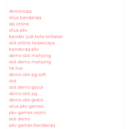
dominoqq
situs bandarqq
qq online
situs pkv
bandar judi bola terbesar
slot online terpercaya
bandarqq pkv
demo slot mahjong
slot demo mahjong
hk live
demo slot pg soft
slot
slot demo gacor
demo slot pg
demo slot gratis
situs pkv games
pkv games resmi
slot demo
pkv games bandarqq