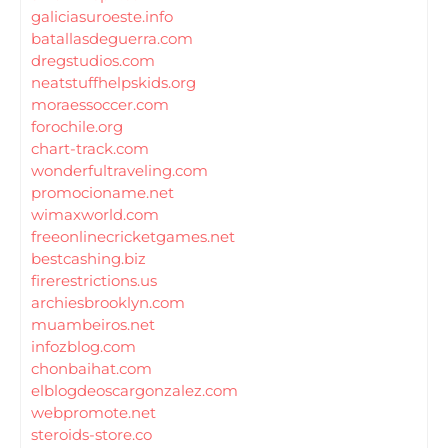
galiciasuroeste.info
batallasdeguerra.com
dregstudios.com
neatstuffhelpskids.org
moraessoccer.com
forochile.org
chart-track.com
wonderfultraveling.com
promocioname.net
wimaxworld.com
freeonlinecricketgames.net
bestcashing.biz
firerestrictions.us
archiesbrooklyn.com
muambeiros.net
infozblog.com
chonbaihat.com
elblogdeoscargonzalez.com
webpromote.net
steroids-store.co