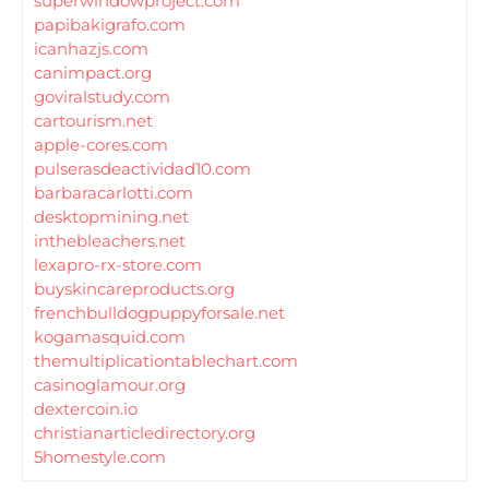
superwindowproject.com
papibakigrafo.com
icanhazjs.com
canimpact.org
goviralstudy.com
cartourism.net
apple-cores.com
pulserasdeactividad10.com
barbaracarlotti.com
desktopmining.net
inthebleachers.net
lexapro-rx-store.com
buyskincareproducts.org
frenchbulldogpuppyforsale.net
kogamasquid.com
themultiplicationtablechart.com
casinoglamour.org
dextercoin.io
christianarticledirectory.org
5homestyle.com