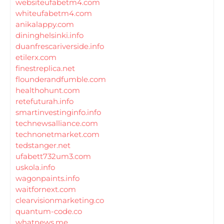
websiteufabetm4.com
whiteufabetm4.com
anikalappy.com
dininghelsinki.info
duanfrescariverside.info
etilerx.com
finestreplica.net
flounderandfumble.com
healthohunt.com
retefuturah.info
smartinvestinginfo.info
technewsalliance.com
technonetmarket.com
tedstanger.net
ufabett732um3.com
uskola.info
wagonpaints.info
waitfornext.com
clearvisionmarketing.co
quantum-code.co
whatnews.me