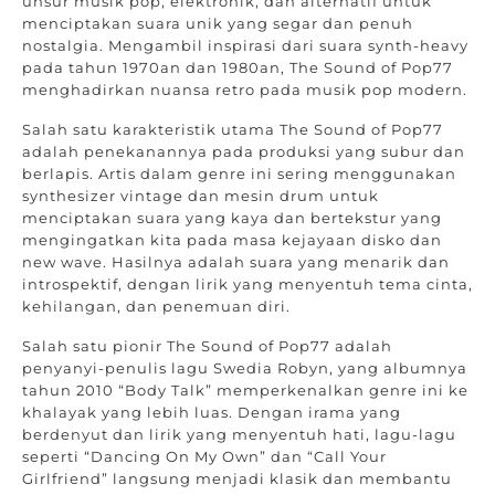
unsur musik pop, elektronik, dan alternatif untuk
menciptakan suara unik yang segar dan penuh
nostalgia. Mengambil inspirasi dari suara synth-heavy
pada tahun 1970an dan 1980an, The Sound of Pop77
menghadirkan nuansa retro pada musik pop modern.
Salah satu karakteristik utama The Sound of Pop77
adalah penekanannya pada produksi yang subur dan
berlapis. Artis dalam genre ini sering menggunakan
synthesizer vintage dan mesin drum untuk
menciptakan suara yang kaya dan bertekstur yang
mengingatkan kita pada masa kejayaan disko dan
new wave. Hasilnya adalah suara yang menarik dan
introspektif, dengan lirik yang menyentuh tema cinta,
kehilangan, dan penemuan diri.
Salah satu pionir The Sound of Pop77 adalah
penyanyi-penulis lagu Swedia Robyn, yang albumnya
tahun 2010 “Body Talk” memperkenalkan genre ini ke
khalayak yang lebih luas. Dengan irama yang
berdenyut dan lirik yang menyentuh hati, lagu-lagu
seperti “Dancing On My Own” dan “Call Your
Girlfriend” langsung menjadi klasik dan membantu