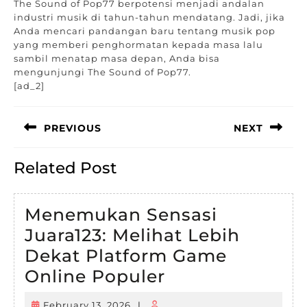
The Sound of Pop77 berpotensi menjadi andalan
industri musik di tahun-tahun mendatang. Jadi, jika
Anda mencari pandangan baru tentang musik pop
yang memberi penghormatan kepada masa lalu
sambil menatap masa depan, Anda bisa
mengunjungi The Sound of Pop77.
[ad_2]
Post
PREVIOUS
NEXT
navigation
Previous
Next
Related Post
post:
post:
Menemukan Sensasi
Juara123: Melihat Lebih
Dekat Platform Game
Menemukan
Online Populer
Sensasi
February 13, 2026
|