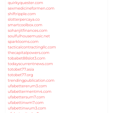
quirkyquester.com
sexmedicineformen.com
shiftripple.com
slotterpercaya.co
smartcoolbox.com
sohanjitfinances.com
soulfulhousemusic.net
sparklooms.com
tacticalcontractingllc.com
thecapitalpowers.com
tobabet88slot3.com
todayscurrentnews.com
totobet77.asia
totobet77.org
trendingpublication.com
ufabettererum3.com
ufabettermentm4.com
ufabettersum7.com
ufabettinwm7.com
ufabettinwum3.com