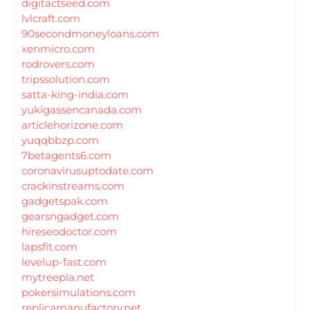
digitactseed.com
lvlcraft.com
90secondmoneyloans.com
xenmicro.com
rodrovers.com
tripssolution.com
satta-king-india.com
yukigassencanada.com
articlehorizone.com
yuqqbbzp.com
7betagents6.com
coronavirusuptodate.com
crackinstreams.com
gadgetspak.com
gearsngadget.com
hireseodoctor.com
lapsfit.com
levelup-fast.com
mytreepla.net
pokersimulations.com
replicamanufactory.net