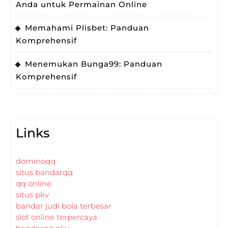
Anda untuk Permainan Online
Memahami Plisbet: Panduan
Komprehensif
Menemukan Bunga99: Panduan
Komprehensif
Links
dominoqq
situs bandarqq
qq online
situs pkv
bandar judi bola terbesar
slot online terpercaya