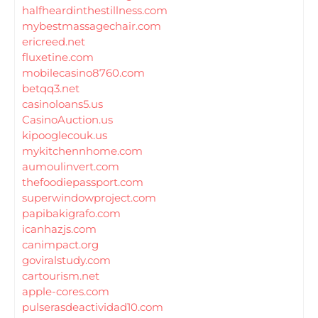
halfheardinthestillness.com
mybestmassagechair.com
ericreed.net
fluxetine.com
mobilecasino8760.com
betqq3.net
casinoloans5.us
CasinoAuction.us
kipooglecouk.us
mykitchennhome.com
aumoulinvert.com
thefoodiepassport.com
superwindowproject.com
papibakigrafo.com
icanhazjs.com
canimpact.org
goviralstudy.com
cartourism.net
apple-cores.com
pulserasdeactividad10.com