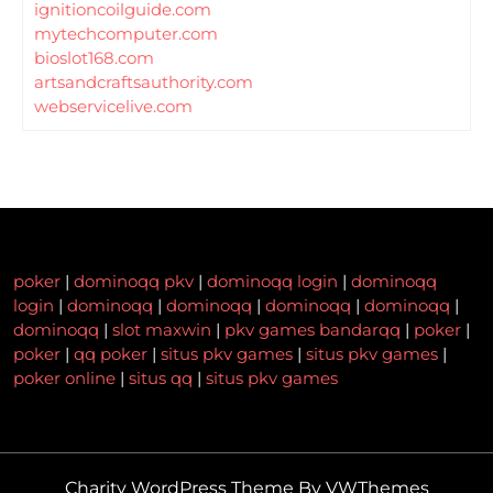
ignitioncoilguide.com
mytechcomputer.com
bioslot168.com
artsandcraftsauthority.com
webservicelive.com
poker
|
dominoqq pkv
|
dominoqq login
|
dominoqq
login
|
dominoqq
|
dominoqq
|
dominoqq
|
dominoqq
|
dominoqq
|
slot maxwin
|
pkv games bandarqq
|
poker
|
poker
|
qq poker
|
situs pkv games
|
situs pkv games
|
poker online
|
situs qq
|
situs pkv games
Charity WordPress Theme
By VWThemes