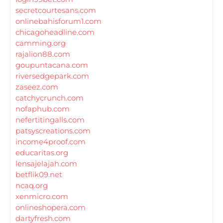
secretcourtesans.com
onlinebahisforum1.com
chicagoheadline.com
camming.org
rajalion88.com
goupuntacana.com
riversedgepark.com
zaseez.com
catchycrunch.com
nofaphub.com
nefertitingalls.com
patsyscreations.com
income4proof.com
educaritas.org
lensajelajah.com
betflik09.net
ncaq.org
xenmicro.com
onlineshopera.com
dartyfresh.com