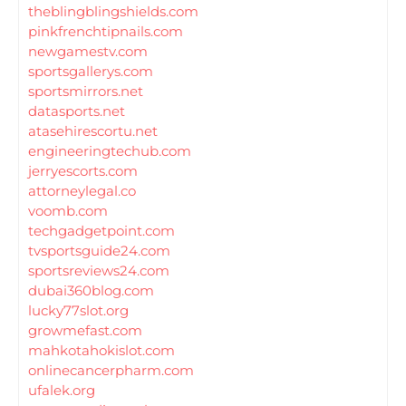
theblingblingshields.com
pinkfrenchtipnails.com
newgamestv.com
sportsgallerys.com
sportsmirrors.net
datasports.net
atasehirescortu.net
engineeringtechub.com
jerryescorts.com
attorneylegal.co
voomb.com
techgadgetpoint.com
tvsportsguide24.com
sportsreviews24.com
dubai360blog.com
lucky77slot.org
growmefast.com
mahkotahokislot.com
onlinecancerpharm.com
ufalek.org