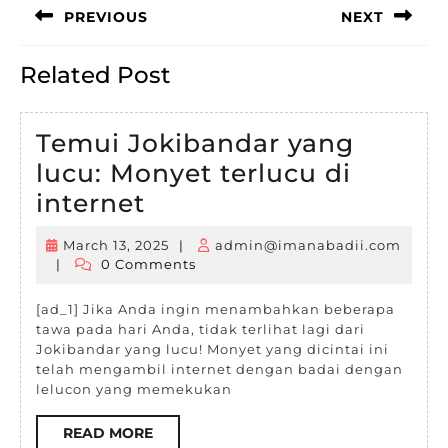
PREVIOUS
NEXT
navigation
Previous
Next
Related Post
post:
post:
Temui Jokibandar yang
lucu: Monyet terlucu di
Temui
internet
Jokibandar
March 13, 2025
|
admin@imanabadii.com
March
yang
|
0 Comments
admin@imanabadii.com
13,
lucu:
2025
[ad_1] Jika Anda ingin menambahkan beberapa
Monyet
tawa pada hari Anda, tidak terlihat lagi dari
terlucu
Jokibandar yang lucu! Monyet yang dicintai ini
telah mengambil internet dengan badai dengan
di
lelucon yang memekukan
internet
READ
READ MORE