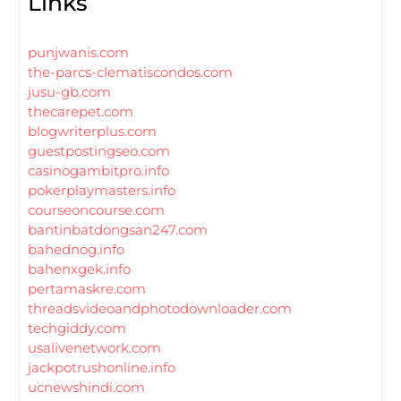
Links
punjwanis.com
the-parcs-clematiscondos.com
jusu-gb.com
thecarepet.com
blogwriterplus.com
guestpostingseo.com
casinogambitpro.info
pokerplaymasters.info
courseoncourse.com
bantinbatdongsan247.com
bahednog.info
bahenxgek.info
pertamaskre.com
threadsvideoandphotodownloader.com
techgiddy.com
usalivenetwork.com
jackpotrushonline.info
ucnewshindi.com