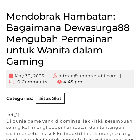
Mendobrak Hambatan:
Bagaimana Dewasurga88
Mengubah Permainan
untuk Wanita dalam
Gaming
May 30, 2026
|
admin@imanabadii.com
|
May
admin@im
0 Comments
|
4:45 pm
30,
2026
Categories:
Situs Slot
[ad_1]
Di dunia game yang didominasi laki-laki, perempuan
sering kali menghadapi hambatan dan tantangan
saat mencoba masuk ke industri ini. Namun, seorang
wanita bertekad untuk mengubah narasi tersebut dan