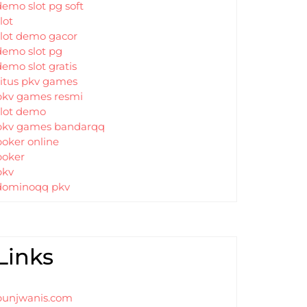
demo slot pg soft
lot
slot demo gacor
demo slot pg
demo slot gratis
situs pkv games
pkv games resmi
slot demo
pkv games bandarqq
poker online
poker
pkv
dominoqq pkv
Links
punjwanis.com