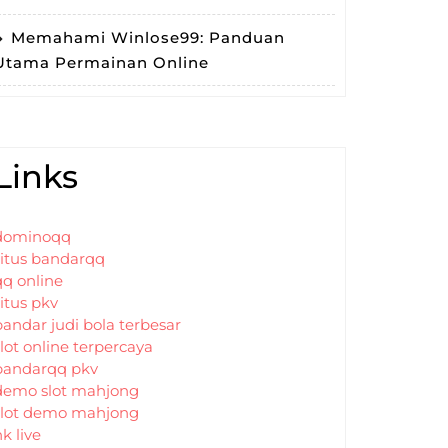
Memahami Winlose99: Panduan
Utama Permainan Online
Links
dominoqq
situs bandarqq
qq online
situs pkv
bandar judi bola terbesar
slot online terpercaya
bandarqq pkv
demo slot mahjong
slot demo mahjong
k live