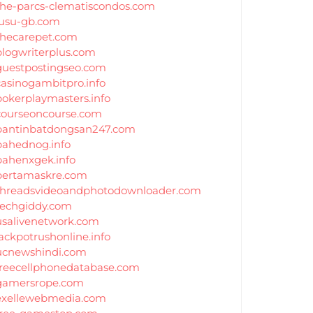
the-parcs-clematiscondos.com
jusu-gb.com
thecarepet.com
blogwriterplus.com
guestpostingseo.com
casinogambitpro.info
pokerplaymasters.info
courseoncourse.com
bantinbatdongsan247.com
bahednog.info
bahenxgek.info
pertamaskre.com
threadsvideoandphotodownloader.com
techgiddy.com
usalivenetwork.com
jackpotrushonline.info
ucnewshindi.com
freecellphonedatabase.com
gamersrope.com
exellewebmedia.com