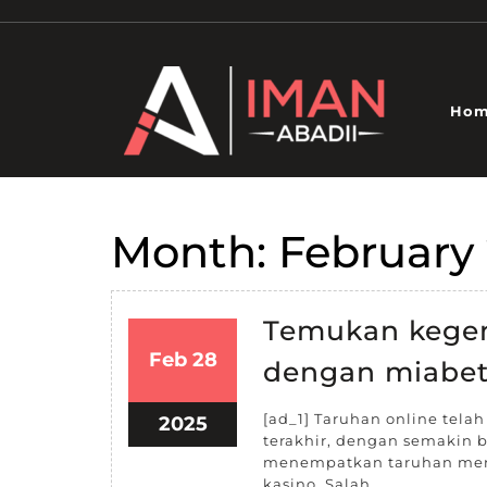
Skip
to
content
Ho
Month:
February
Temukan kegem
February
February
Feb
28
dengan miabe
28,
28,
2025
2025
[ad_1] Taruhan online tel
February
2025
terakhir, dengan semakin b
28,
menempatkan taruhan mere
2025
kasino. Salah