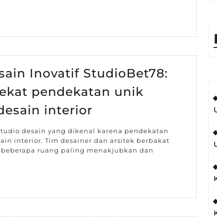
dengan
miabet88
sain Inovatif StudioBet78:
dekat pendekatan unik
Menjelajahi
esain interior
Desain
studio desain yang dikenal karena pendekatan
Inovatif
ain interior. Tim desainer dan arsitek berbakat
StudioBet78:
 beberapa ruang paling menakjubkan dan
Melihat
lebih
dekat
pendekatan