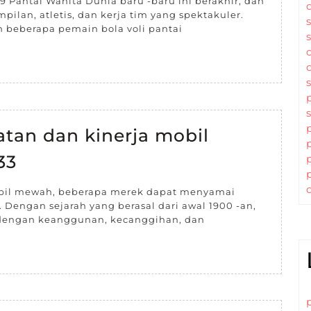
9 Pantai Wanita Dunia baru -baru ini berakhir, dan
Sorotan
pilan, atletis, dan kerja tim yang spektakuler.
s
dari
beberapa pemain bola voli pantai
Turnamen
Bola
Voli
Pantai
Wanita
tan dan kinerja mobil
Dunia
Temukan
33
kekuatan
mobil mewah, beberapa merek dapat menyamai
dan
. Dengan sejarah yang berasal dari awal 1900 -an,
kinerja
 dengan keanggunan, kecanggihan, dan
mobil
mewah
Jaguar33