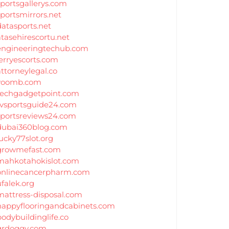
sportsgallerys.com
sportsmirrors.net
datasports.net
ogi
atasehirescortu.net
engineeringtechub.com
sioner
jerryescorts.com
attorneylegal.co
voomb.com
techgadgetpoint.com
tvsportsguide24.com
sportsreviews24.com
dubai360blog.com
lucky77slot.org
growmefast.com
mahkotahokislot.com
onlinecancerpharm.com
ufalek.org
mattress-disposal.com
happyflooringandcabinets.com
bodybuildinglife.co
qrdoggy.com