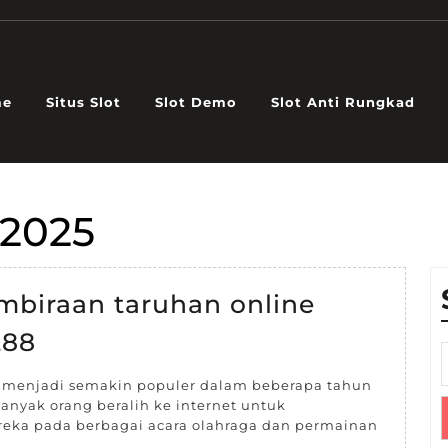
me
Situs Slot
Slot Demo
Slot Anti Rungkad
 2025
biraan taruhan online
Temukan
t88
kegembiraan
ah menjadi semakin populer dalam beberapa tahun
taruhan
anyak orang beralih ke internet untuk
online
ka pada berbagai acara olahraga dan permainan