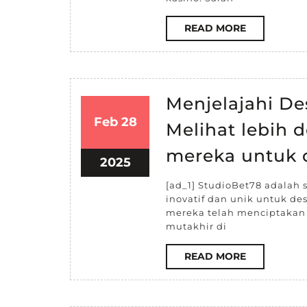
READ
READ MORE
MORE
Menjelajahi De
February
February
Feb
28
Melihat lebih 
28,
28,
mereka untuk d
2025
2025
February
2025
28,
[ad_1] StudioBet78 adalah 
2025
inovatif dan unik untuk des
mereka telah menciptakan
mutakhir di
READ
READ MORE
MORE