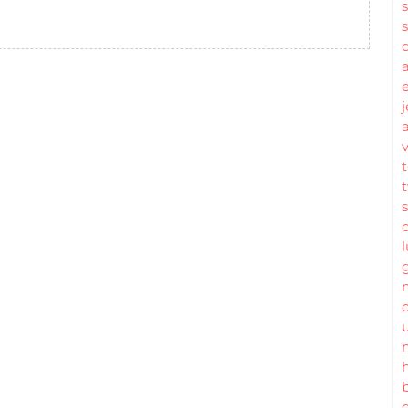
dekat
pada
Teknol
Revolu