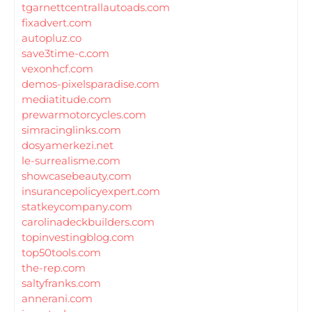
tgarnettcentrallautoads.com
fixadvert.com
autopluz.co
save3time-c.com
vexonhcf.com
demos-pixelsparadise.com
mediatitude.com
prewarmotorcycles.com
simracinglinks.com
dosyamerkezi.net
le-surrealisme.com
showcasebeauty.com
insurancepolicyexpert.com
statkeycompany.com
carolinadeckbuilders.com
topinvestingblog.com
top50tools.com
the-rep.com
saltyfranks.com
annerani.com