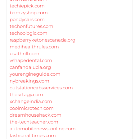
techiepick.com
bamzyshop.com
pondycars.com
techonfutures.com
techoologic.com
raspberryketonescanada.org
medihealthrules.com
usathrill.com
vshapedental.com
canfandalucia.org
yourengineguide.com
nybreakings.com
outstationcabsservices.com
thekrtagy.com
xchangeindia.com
coolmicrotech.com
dreamhousehack.com
the-techteacher.com
automobilenews-online.com
fashionalltimes.com