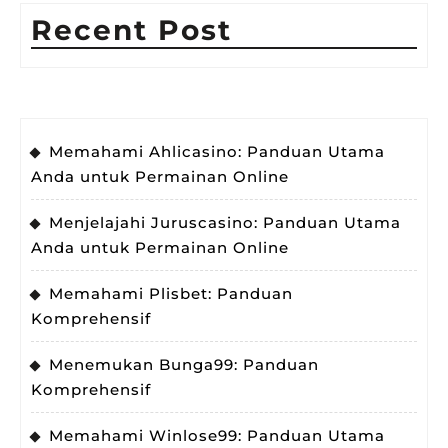
Recent Post
Memahami Ahlicasino: Panduan Utama
Anda untuk Permainan Online
Menjelajahi Juruscasino: Panduan Utama
Anda untuk Permainan Online
Memahami Plisbet: Panduan
Komprehensif
Menemukan Bunga99: Panduan
Komprehensif
Memahami Winlose99: Panduan Utama