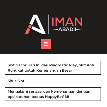
Skip
to
content
Open
Button
Slot Gacor Hari Ini dari Pragmatic Play, Slot Anti
Rungkat untuk Kemenangan Besar
Situs Slot
Mengalami sensasi dan kemenangan dengan
opsi taruhan teratas HappyBet188