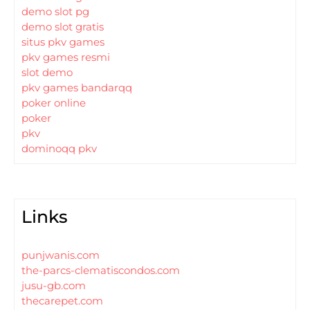
demo slot pg
demo slot gratis
situs pkv games
pkv games resmi
slot demo
pkv games bandarqq
poker online
poker
pkv
dominoqq pkv
Links
punjwanis.com
the-parcs-clematiscondos.com
jusu-gb.com
thecarepet.com