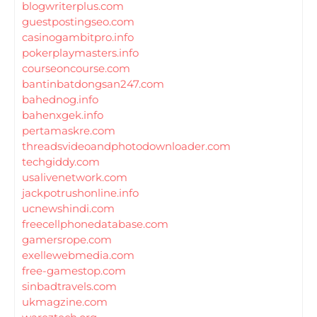
blogwriterplus.com
guestpostingseo.com
casinogambitpro.info
pokerplaymasters.info
courseoncourse.com
bantinbatdongsan247.com
bahednog.info
bahenxgek.info
pertamaskre.com
threadsvideoandphotodownloader.com
techgiddy.com
usalivenetwork.com
jackpotrushonline.info
ucnewshindi.com
freecellphonedatabase.com
gamersrope.com
exellewebmedia.com
free-gamestop.com
sinbadtravels.com
ukmagzine.com