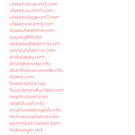
ufabetvalueum3.com
ufabetvaultm7.com
ufabetvillageum7.com
ufabetvoicem3.com
waveufabetm4.com
wayang88.net
websiteufabetm4.com
whiteufabetm4.com
anikalappy.com
dininghelsinki.info
duanfrescariverside.info
etilerx.com
finestreplica.net
flounderandfumble.com
healthohunt.com
retefuturah.info
smartinvestinginfo.info
technewsalliance.com
technonetmarket.com
tedstanger.net