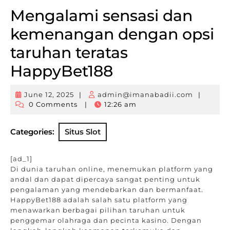
Mengalami sensasi dan
kemenangan dengan opsi
taruhan teratas
HappyBet188
June 12, 2025
|
admin@imanabadii.com
|
June
admin@i
0 Comments
|
12:26 am
12,
2025
Categories:
Situs Slot
[ad_1]
Di dunia taruhan online, menemukan platform yang
andal dan dapat dipercaya sangat penting untuk
pengalaman yang mendebarkan dan bermanfaat.
HappyBet188 adalah salah satu platform yang
menawarkan berbagai pilihan taruhan untuk
penggemar olahraga dan pecinta kasino. Dengan