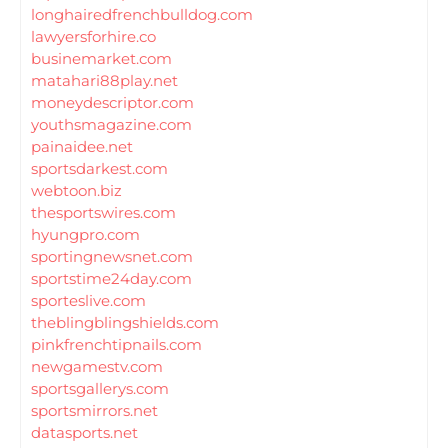
longhairedfrenchbulldog.com
lawyersforhire.co
businemarket.com
matahari88play.net
moneydescriptor.com
youthsmagazine.com
painaidee.net
sportsdarkest.com
webtoon.biz
thesportswires.com
hyungpro.com
sportingnewsnet.com
sportstime24day.com
sporteslive.com
theblingblingshields.com
pinkfrenchtipnails.com
newgamestv.com
sportsgallerys.com
sportsmirrors.net
datasports.net