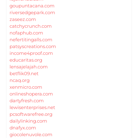
goupuntacana.com
riversedgepark.com
zaseez.com
catchycrunch.com
nofaphub.com
nefertitingalls.com
patsyscreations.com
income4proof.com
educaritas.org
lensajelajah.com
betflik09.net
ncaq.org
xenmicro.com
onlineshopera.com
dartyfresh.com
lewisenterprises.net
pcsoftwarefree.org
dailylinking.com
dnafyx.com
giocolenuvole.com