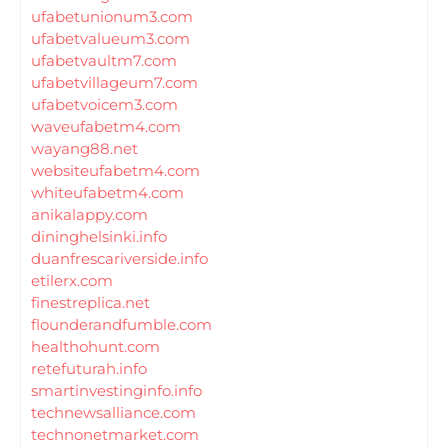
ufabetunionum3.com
ufabetvalueum3.com
ufabetvaultm7.com
ufabetvillageum7.com
ufabetvoicem3.com
waveufabetm4.com
wayang88.net
websiteufabetm4.com
whiteufabetm4.com
anikalappy.com
dininghelsinki.info
duanfrescariverside.info
etilerx.com
finestreplica.net
flounderandfumble.com
healthohunt.com
retefuturah.info
smartinvestinginfo.info
technewsalliance.com
technonetmarket.com