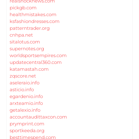
realshocknews.com
pickgb.com
healthmistakes.com
ksfashiondresses.com
patterntrader.org
cnhpa.net
sitalotus.com
supernotes.org
worldsportsempires.com
updatecentral360.com
katamastah.com
zqscore.net
aseleraio.info
asticio.info
egardenio.info
arxteamio.info
getalexio.info
accountaudittaxcon.com
prymprint.com
sportkeeda.org
besttimespend.com