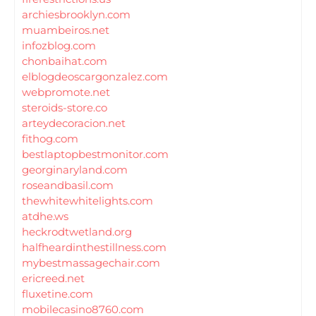
archiesbrooklyn.com
muambeiros.net
infozblog.com
chonbaihat.com
elblogdeoscargonzalez.com
webpromote.net
steroids-store.co
arteydecoracion.net
fithog.com
bestlaptopbestmonitor.com
georginaryland.com
roseandbasil.com
thewhitewhitelights.com
atdhe.ws
heckrodtwetland.org
halfheardinthestillness.com
mybestmassagechair.com
ericreed.net
fluxetine.com
mobilecasino8760.com