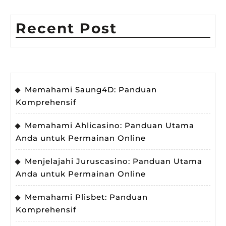
Recent Post
Memahami Saung4D: Panduan
Komprehensif
Memahami Ahlicasino: Panduan Utama
Anda untuk Permainan Online
Menjelajahi Juruscasino: Panduan Utama
Anda untuk Permainan Online
Memahami Plisbet: Panduan
Komprehensif