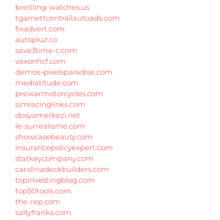
breitling-watches.us
tgarnettcentrallautoads.com
fixadvert.com
autopluz.co
save3time-c.com
vexonhcf.com
demos-pixelsparadise.com
mediatitude.com
prewarmotorcycles.com
simracinglinks.com
dosyamerkezi.net
le-surrealisme.com
showcasebeauty.com
insurancepolicyexpert.com
statkeycompany.com
carolinadeckbuilders.com
topinvestingblog.com
top50tools.com
the-rep.com
saltyfranks.com