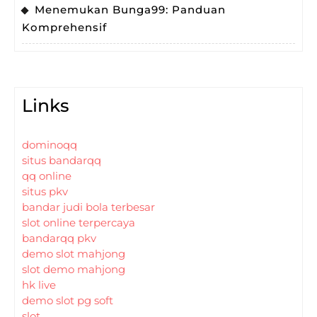
Menemukan Bunga99: Panduan
Komprehensif
Links
dominoqq
situs bandarqq
qq online
situs pkv
bandar judi bola terbesar
slot online terpercaya
bandarqq pkv
demo slot mahjong
slot demo mahjong
hk live
demo slot pg soft
slot