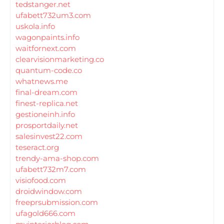
tedstanger.net
ufabett732um3.com
uskola.info
wagonpaints.info
waitfornext.com
clearvisionmarketing.co
quantum-code.co
whatnews.me
final-dream.com
finest-replica.net
gestioneinh.info
prosportdaily.net
salesinvest22.com
teseract.org
trendy-ama-shop.com
ufabett732m7.com
visiofood.com
droidwindow.com
freeprsubmission.com
ufagold666.com