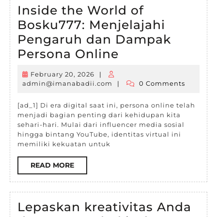
Inside the World of
Bosku777: Menjelajahi
Pengaruh dan Dampak
Inside
Persona Online
the
February 20, 2026
|
February
World
admin@imanabadii.com
|
0 Comments
20,
admin@imanabadii.com
of
2026
[ad_1] Di era digital saat ini, persona online telah
Bosku777:
menjadi bagian penting dari kehidupan kita
Menjelajahi
sehari-hari. Mulai dari influencer media sosial
hingga bintang YouTube, identitas virtual ini
Pengaruh
memiliki kekuatan untuk
dan
READ
READ MORE
Dampak
MORE
Persona
Online
Lepaskan kreativitas Anda