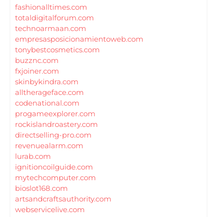
fashionalltimes.com
totaldigitalforum.com
technoarmaan.com
empresasposicionamientoweb.com
tonybestcosmetics.com
buzznc.com
fxjoiner.com
skinbykindra.com
alltherageface.com
codenational.com
progameexplorer.com
rockislandroastery.com
directselling-pro.com
revenuealarm.com
lurab.com
ignitioncoilguide.com
mytechcomputer.com
bioslot168.com
artsandcraftsauthority.com
webservicelive.com