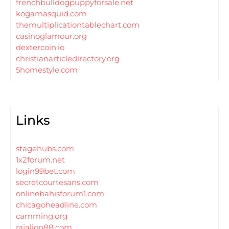
frenchbulldogpuppyforsale.net
kogamasquid.com
themultiplicationtablechart.com
casinoglamour.org
dextercoin.io
christianarticledirectory.org
5homestyle.com
Links
stagehubs.com
1x2forum.net
login99bet.com
secretcourtesans.com
onlinebahisforum1.com
chicagoheadline.com
camming.org
rajalion88.com