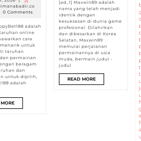
Kegembiraan
[ad_1] Maxwin89 adalah
May
Sukses
imanabadii.co
nama yang telah menjadi
27,
dan
0 Comments
@imanabadii.com
2026
identik dengan
Hiburan
kesuksesan di dunia game
appyBet188 adalah
profesional. Dilahirkan
Bertemu
taruhan online
dan dibesarkan di Korea
Kemenangan
awarkan cara
Selatan, Maxwin89
 menarik untuk
memulai perjalanan
Besar
i taruhan
permainannya di usia
 dan permainan
muda, bermain judul -
Dengan beragam
judul
taruhan dan
 untuk dipilih,
READ
READ MORE
188 adalah
MORE
READ
 MORE
MORE