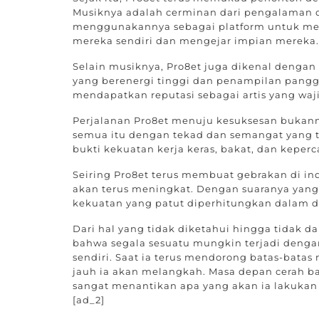
Musiknya adalah cerminan dari pengalaman d
menggunakannya sebagai platform untuk men
mereka sendiri dan mengejar impian mereka.
Selain musiknya, Pro8et juga dikenal denga
yang berenergi tinggi dan penampilan pang
mendapatkan reputasi sebagai artis yang waji
Perjalanan Pro8et menuju kesuksesan bukann
semua itu dengan tekad dan semangat yang 
bukti kekuatan kerja keras, bakat, dan keperc
Seiring Pro8et terus membuat gebrakan di in
akan terus meningkat. Dengan suaranya yang u
kekuatan yang patut diperhitungkan dalam d
Dari hal yang tidak diketahui hingga tidak d
bahwa segala sesuatu mungkin terjadi dengan
sendiri. Saat ia terus mendorong batas-batas 
jauh ia akan melangkah. Masa depan cerah ba
sangat menantikan apa yang akan ia lakukan 
[ad_2]