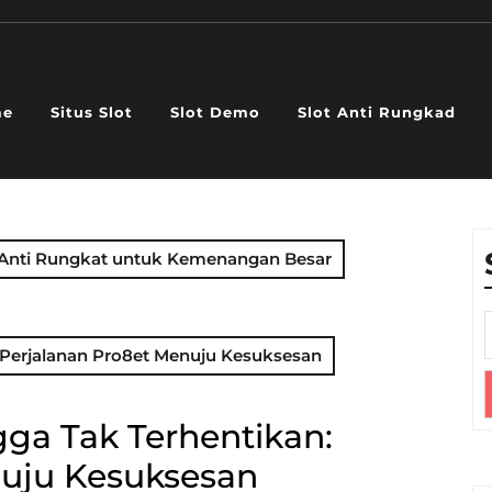
me
Situs Slot
Slot Demo
Slot Anti Rungkad
lot Anti Rungkat untuk Kemenangan Besar
: Perjalanan Pro8et Menuju Kesuksesan
gga Tak Terhentikan:
nuju Kesuksesan