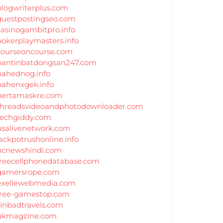
blogwriterplus.com
guestpostingseo.com
casinogambitpro.info
pokerplaymasters.info
courseoncourse.com
bantinbatdongsan247.com
bahednog.info
bahenxgek.info
pertamaskre.com
threadsvideoandphotodownloader.com
techgiddy.com
usalivenetwork.com
jackpotrushonline.info
ucnewshindi.com
freecellphonedatabase.com
gamersrope.com
exellewebmedia.com
free-gamestop.com
sinbadtravels.com
ukmagzine.com