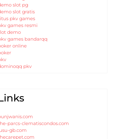
demo slot pg
demo slot gratis
situs pkv games
pkv games resmi
slot demo
pkv games bandarqq
poker online
poker
pkv
dominoqq pkv
Links
punjwanis.com
the-parcs-clematiscondos.com
jusu-gb.com
thecarepet.com