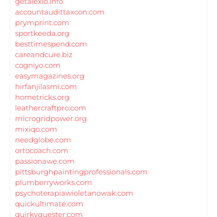
getalexio.info
accountaudittaxcon.com
prymprint.com
sportkeeda.org
besttimespend.com
careandcure.biz
cogniyo.com
easymagazines.org
hirfanjilasmi.com
hometricks.org
leathercraftpro.com
microgridpower.org
mixiqo.com
needglobe.com
ortocoach.com
passionawe.com
pittsburghpaintingprofessionals.com
plumberryworks.com
psychoterapiawioletanowak.com
quickultimate.com
quirkyquester.com