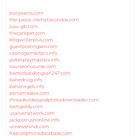
punjwanis.com
the-parcs-clematiscondos.com
jusu-gb.com
thecarepet.com
blogwriterplus.com
guestpostingseo.com
casinogambitpro.info
pokerplaymasters.info
courseoncourse.com
bantinbatdongsan247.com
bahednog.info
bahenxgek.info
pertamaskre.com
threadsvideoandphotodownloader.com
techgiddy.com
usalivenetwork.com
jackpotrushonline.info
ucnewshindi.com
freecellphonedatabase.com