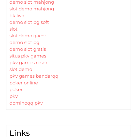
demo slot mahjong
slot demo mahjong
hk live
demo slot pg soft
slot
slot demo gacor
demo slot pg
demo slot gratis
situs pkv games
pkv games resmi
slot demo
pkv games bandarqq
poker online
poker
pkv
dominoqq pkv
Links