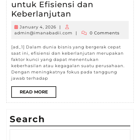
untuk Efisiensi dan
MPO300:
Keberlanjutan
Solusi
January 4, 2026
|
January
yang
admin@imanabadii.com
|
0 Comments
4,
admin@imanabadii.com
Mengubah
2026
[ad_1] Dalam dunia bisnis yang bergerak cepat
Permainan
saat ini, efisiensi dan keberlanjutan merupakan
untuk
faktor kunci yang dapat menentukan
keberhasilan atau kegagalan suatu perusahaan.
Efisiensi
Dengan meningkatnya fokus pada tanggung
dan
jawab terhadap
Keberlanjutan
READ
READ MORE
MORE
Search