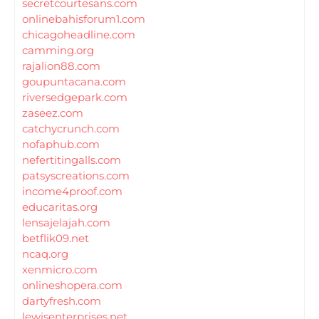
secretcourtesans.com
onlinebahisforum1.com
chicagoheadline.com
camming.org
rajalion88.com
goupuntacana.com
riversedgepark.com
zaseez.com
catchycrunch.com
nofaphub.com
nefertitingalls.com
patsyscreations.com
income4proof.com
educaritas.org
lensajelajah.com
betflik09.net
ncaq.org
xenmicro.com
onlineshopera.com
dartyfresh.com
lewisenterprises.net