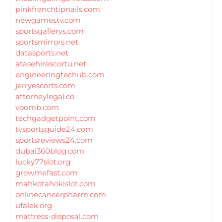
pinkfrenchtipnails.com
newgamestv.com
sportsgallerys.com
sportsmirrors.net
datasports.net
atasehirescortu.net
engineeringtechub.com
jerryescorts.com
attorneylegal.co
voomb.com
techgadgetpoint.com
tvsportsguide24.com
sportsreviews24.com
dubai360blog.com
lucky77slot.org
growmefast.com
mahkotahokislot.com
onlinecancerpharm.com
ufalek.org
mattress-disposal.com