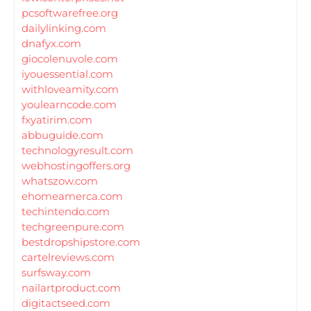
pcsoftwarefree.org
dailylinking.com
dnafyx.com
giocolenuvole.com
iyouessential.com
withloveamity.com
youlearncode.com
fxyatirim.com
abbuguide.com
technologyresult.com
webhostingoffers.org
whatszow.com
ehomeamerca.com
techintendo.com
techgreenpure.com
bestdropshipstore.com
cartelreviews.com
surfsway.com
nailartproduct.com
digitactseed.com