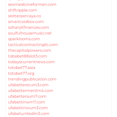
sexmedicineformen.com
shiftripple.com
slotterpercaya.co
smartcoolbox.com
sohanjitfinances.com
soulfulhousemusic.net
sparklooms.com
tacticalcontractingllc.com
thecapitalpowers.com
tobabet88slot3.com
todayscurrentnews.com
totobet77.asia
totobet77.org
trendingpublication.com
ufabettererum3.com
ufabettermentm4.com
ufabettersum7.com
ufabettinwm7.com
ufabettinwum3.com
ufabetunitedm3.com