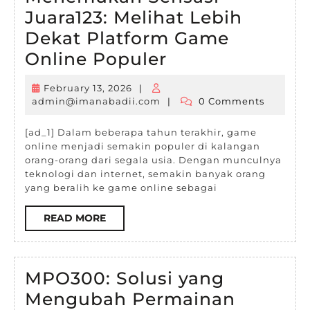
Juara123: Melihat Lebih
Dekat Platform Game
Menemukan
Online Populer
Sensasi
February 13, 2026
|
February
Juara123:
admin@imanabadii.com
|
0 Comments
13,
admin@imanabadii.com
Melihat
2026
[ad_1] Dalam beberapa tahun terakhir, game
Lebih
online menjadi semakin populer di kalangan
Dekat
orang-orang dari segala usia. Dengan munculnya
teknologi dan internet, semakin banyak orang
Platform
yang beralih ke game online sebagai
Game
READ
READ MORE
Online
MORE
Populer
MPO300: Solusi yang
Mengubah Permainan