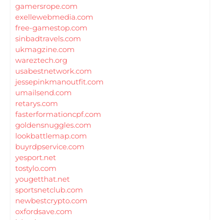
gamersrope.com
exellewebmedia.com
free-gamestop.com
sinbadtravels.com
ukmagzine.com
wareztech.org
usabestnetwork.com
jessepinkmanoutfit.com
umailsend.com
retarys.com
fasterformationcpf.com
goldensnuggles.com
lookbattlemap.com
buyrdpservice.com
yesport.net
tostylo.com
yougetthat.net
sportsnetclub.com
newbestcrypto.com
oxfordsave.com