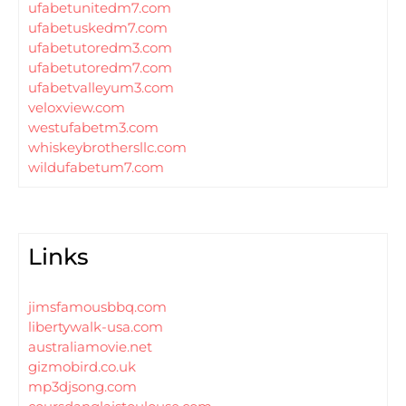
ufabetunitedm7.com
ufabetuskedm7.com
ufabetutoredm3.com
ufabetutoredm7.com
ufabetvalleyum3.com
veloxview.com
westufabetm3.com
whiskeybrothersllc.com
wildufabetum7.com
Links
jimsfamousbbq.com
libertywalk-usa.com
australiamovie.net
gizmobird.co.uk
mp3djsong.com