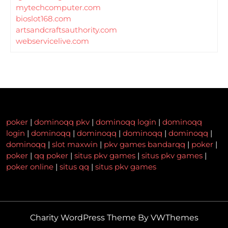
mytechcomputer.com
bioslot168.com
artsandcraftsauthority.com
webservicelive.com
poker
|
dominoqq pkv
|
dominoqq login
|
dominoqq
login
|
dominoqq
|
dominoqq
|
dominoqq
|
dominoqq
|
dominoqq
|
slot maxwin
|
pkv games bandarqq
|
poker
|
poker
|
qq poker
|
situs pkv games
|
situs pkv games
|
poker online
|
situs qq
|
situs pkv games
Charity WordPress Theme
By VWThemes