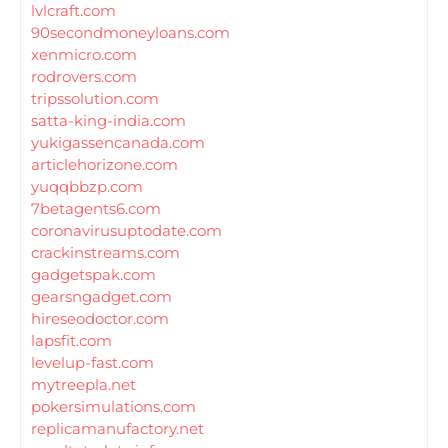
lvlcraft.com
90secondmoneyloans.com
xenmicro.com
rodrovers.com
tripssolution.com
satta-king-india.com
yukigassencanada.com
articlehorizone.com
yuqqbbzp.com
7betagents6.com
coronavirusuptodate.com
crackinstreams.com
gadgetspak.com
gearsngadget.com
hireseodoctor.com
lapsfit.com
levelup-fast.com
mytreepla.net
pokersimulations.com
replicamanufactory.net