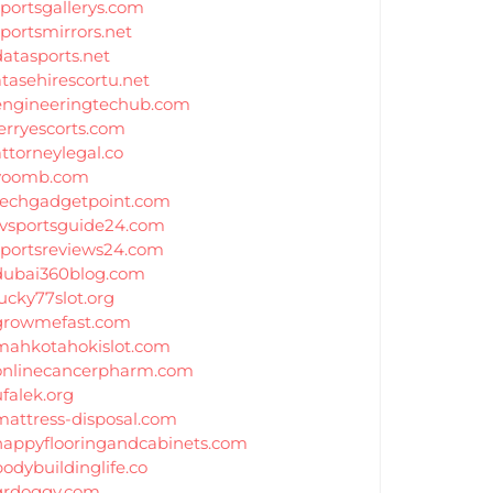
sportsgallerys.com
sportsmirrors.net
datasports.net
atasehirescortu.net
engineeringtechub.com
jerryescorts.com
attorneylegal.co
voomb.com
techgadgetpoint.com
tvsportsguide24.com
sportsreviews24.com
dubai360blog.com
lucky77slot.org
growmefast.com
mahkotahokislot.com
onlinecancerpharm.com
ufalek.org
mattress-disposal.com
happyflooringandcabinets.com
bodybuildinglife.co
qrdoggy.com