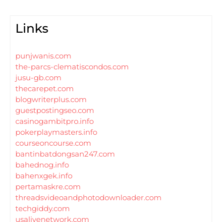
Links
punjwanis.com
the-parcs-clematiscondos.com
jusu-gb.com
thecarepet.com
blogwriterplus.com
guestpostingseo.com
casinogambitpro.info
pokerplaymasters.info
courseoncourse.com
bantinbatdongsan247.com
bahednog.info
bahenxgek.info
pertamaskre.com
threadsvideoandphotodownloader.com
techgiddy.com
usalivenetwork.com