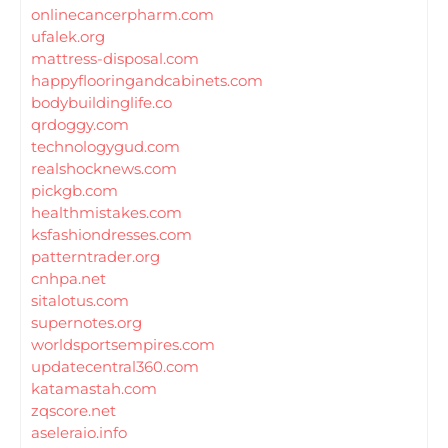
onlinecancerpharm.com
ufalek.org
mattress-disposal.com
happyflooringandcabinets.com
bodybuildinglife.co
qrdoggy.com
technologygud.com
realshocknews.com
pickgb.com
healthmistakes.com
ksfashiondresses.com
patterntrader.org
cnhpa.net
sitalotus.com
supernotes.org
worldsportsempires.com
updatecentral360.com
katamastah.com
zqscore.net
aseleraio.info