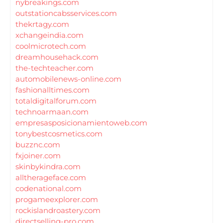
nybreakings.com
outstationcabsservices.com
thekrtagy.com
xchangeindia.com
coolmicrotech.com
dreamhousehack.com
the-techteacher.com
automobilenews-online.com
fashionalltimes.com
totaldigitalforum.com
technoarmaan.com
empresasposicionamientoweb.com
tonybestcosmetics.com
buzznc.com
fxjoiner.com
skinbykindra.com
alltherageface.com
codenational.com
progameexplorer.com
rockislandroastery.com
directselling-pro.com