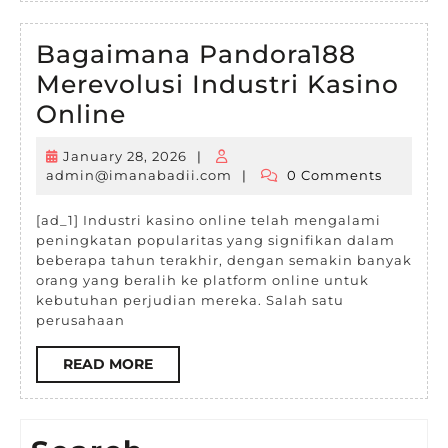
Bagaimana Pandora188
Merevolusi Industri Kasino
Bagaimana
Online
Pandora188
January 28, 2026
|
January
Merevolusi
admin@imanabadii.com
|
0 Comments
28,
admin@imanabadii.com
Industri
2026
[ad_1] Industri kasino online telah mengalami
Kasino
peningkatan popularitas yang signifikan dalam
Online
beberapa tahun terakhir, dengan semakin banyak
orang yang beralih ke platform online untuk
kebutuhan perjudian mereka. Salah satu
perusahaan
READ
READ MORE
MORE