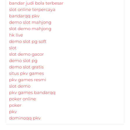
bandar judi bola terbesar
slot online terpercaya
bandarqq pkv
demo slot mahjong
slot demo mahjong
hk live
demo slot pg soft
slot
slot demo gacor
demo slot pg
demo slot gratis
situs pkv games
pkv games resmi
slot demo
pkv games bandarqq
poker online
poker
pkv
dominoqq pkv