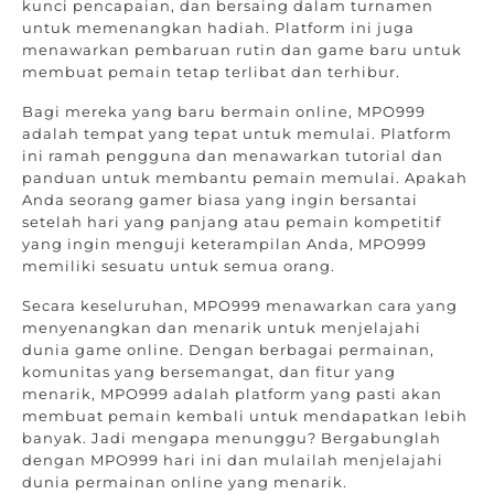
kunci pencapaian, dan bersaing dalam turnamen
untuk memenangkan hadiah. Platform ini juga
menawarkan pembaruan rutin dan game baru untuk
membuat pemain tetap terlibat dan terhibur.
Bagi mereka yang baru bermain online, MPO999
adalah tempat yang tepat untuk memulai. Platform
ini ramah pengguna dan menawarkan tutorial dan
panduan untuk membantu pemain memulai. Apakah
Anda seorang gamer biasa yang ingin bersantai
setelah hari yang panjang atau pemain kompetitif
yang ingin menguji keterampilan Anda, MPO999
memiliki sesuatu untuk semua orang.
Secara keseluruhan, MPO999 menawarkan cara yang
menyenangkan dan menarik untuk menjelajahi
dunia game online. Dengan berbagai permainan,
komunitas yang bersemangat, dan fitur yang
menarik, MPO999 adalah platform yang pasti akan
membuat pemain kembali untuk mendapatkan lebih
banyak. Jadi mengapa menunggu? Bergabunglah
dengan MPO999 hari ini dan mulailah menjelajahi
dunia permainan online yang menarik.