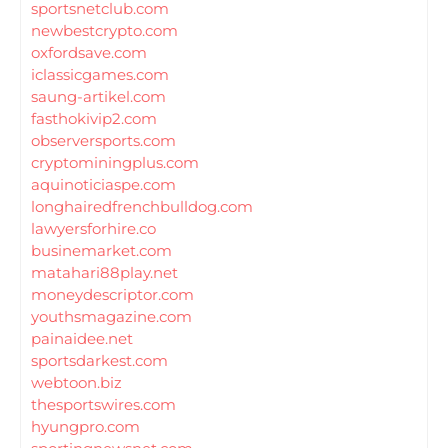
sportsnetclub.com
newbestcrypto.com
oxfordsave.com
iclassicgames.com
saung-artikel.com
fasthokivip2.com
observersports.com
cryptominingplus.com
aquinoticiaspe.com
longhairedfrenchbulldog.com
lawyersforhire.co
businemarket.com
matahari88play.net
moneydescriptor.com
youthsmagazine.com
painaidee.net
sportsdarkest.com
webtoon.biz
thesportswires.com
hyungpro.com