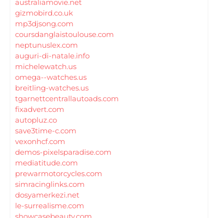
australiamovie.net
gizmobird.co.uk
mp3djsong.com
coursdanglaistoulouse.com
neptunuslex.com
auguri-di-natale.info
michelewatch.us
omega--watches.us
breitling-watches.us
tgarnettcentrallautoads.com
fixadvert.com
autopluz.co
save3time-c.com
vexonhcf.com
demos-pixelsparadise.com
mediatitude.com
prewarmotorcycles.com
simracinglinks.com
dosyamerkezi.net
le-surrealisme.com
showcasebeauty.com