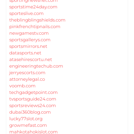
sportingnewsnet.com
sportstime24day.com
sporteslive.com
theblingblingshields.com
pinkfrenchtipnails.com
newgamestv.com
sportsgallerys.com
sportsmirrors.net
datasports.net
atasehirescortu.net
engineeringtechub.com
jerryescorts.com
attorneylegal.co
voomb.com
techgadgetpoint.com
tvsportsguide24.com
sportsreviews24.com
dubai360blog.com
lucky77slot.org
growmefast.com
mahkotahokislot.com