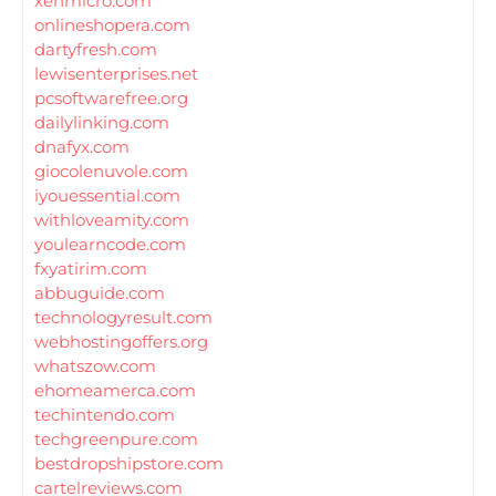
xenmicro.com
onlineshopera.com
dartyfresh.com
lewisenterprises.net
pcsoftwarefree.org
dailylinking.com
dnafyx.com
giocolenuvole.com
iyouessential.com
withloveamity.com
youlearncode.com
fxyatirim.com
abbuguide.com
technologyresult.com
webhostingoffers.org
whatszow.com
ehomeamerca.com
techintendo.com
techgreenpure.com
bestdropshipstore.com
cartelreviews.com