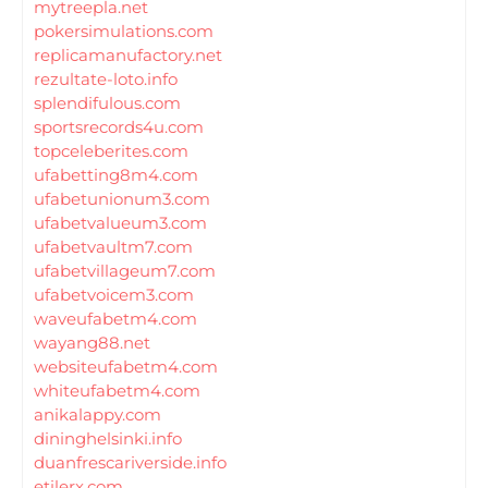
mytreepla.net
pokersimulations.com
replicamanufactory.net
rezultate-loto.info
splendifulous.com
sportsrecords4u.com
topceleberites.com
ufabetting8m4.com
ufabetunionum3.com
ufabetvalueum3.com
ufabetvaultm7.com
ufabetvillageum7.com
ufabetvoicem3.com
waveufabetm4.com
wayang88.net
websiteufabetm4.com
whiteufabetm4.com
anikalappy.com
dininghelsinki.info
duanfrescariverside.info
etilerx.com