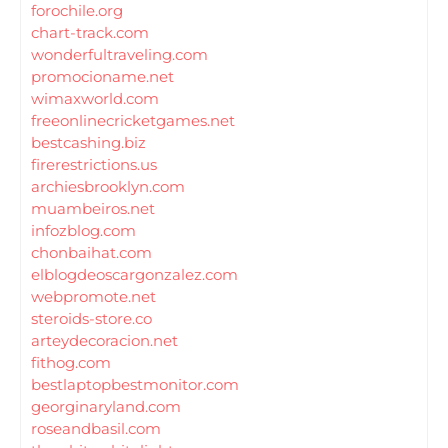
forochile.org
chart-track.com
wonderfultraveling.com
promocioname.net
wimaxworld.com
freeonlinecricketgames.net
bestcashing.biz
firerestrictions.us
archiesbrooklyn.com
muambeiros.net
infozblog.com
chonbaihat.com
elblogdeoscargonzalez.com
webpromote.net
steroids-store.co
arteydecoracion.net
fithog.com
bestlaptopbestmonitor.com
georginaryland.com
roseandbasil.com