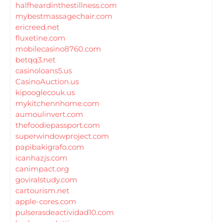
halfheardinthestillness.com
mybestmassagechair.com
ericreed.net
fluxetine.com
mobilecasino8760.com
betqq3.net
casinoloans5.us
CasinoAuction.us
kipooglecouk.us
mykitchennhome.com
aumoulinvert.com
thefoodiepassport.com
superwindowproject.com
papibakigrafo.com
icanhazjs.com
canimpact.org
goviralstudy.com
cartourism.net
apple-cores.com
pulserasdeactividad10.com