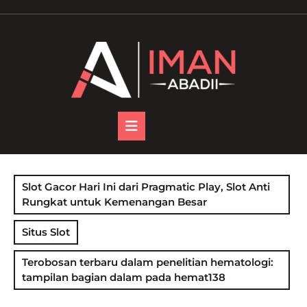
Skip
to
content
Open
Button
Slot Gacor Hari Ini dari Pragmatic Play, Slot Anti
Rungkat untuk Kemenangan Besar
Situs Slot
Terobosan terbaru dalam penelitian hematologi:
tampilan bagian dalam pada hemat138