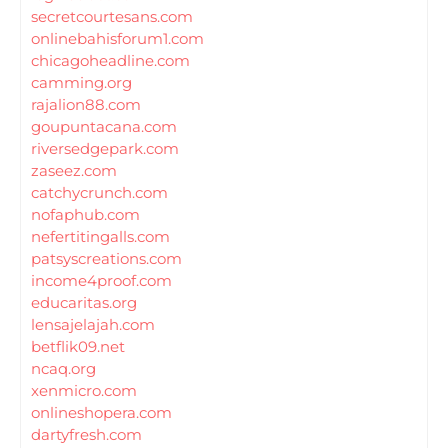
secretcourtesans.com
onlinebahisforum1.com
chicagoheadline.com
camming.org
rajalion88.com
goupuntacana.com
riversedgepark.com
zaseez.com
catchycrunch.com
nofaphub.com
nefertitingalls.com
patsyscreations.com
income4proof.com
educaritas.org
lensajelajah.com
betflik09.net
ncaq.org
xenmicro.com
onlineshopera.com
dartyfresh.com