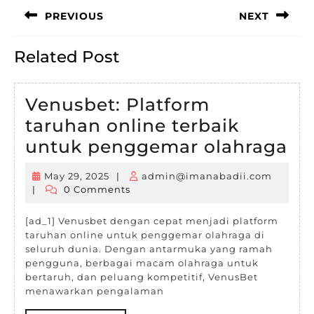
Post
PREVIOUS
NEXT
navigation
Previous
Next
Related Post
post:
post:
Venusbet: Platform
taruhan online terbaik
Ve
untuk penggemar olahraga
Pl
May 29, 2025
|
admin@imanabadii.com
May
admin@
ta
|
0 Comments
29,
on
2025
[ad_1] Venusbet dengan cepat menjadi platform
te
taruhan online untuk penggemar olahraga di
un
seluruh dunia. Dengan antarmuka yang ramah
pengguna, berbagai macam olahraga untuk
pe
bertaruh, dan peluang kompetitif, VenusBet
ol
menawarkan pengalaman