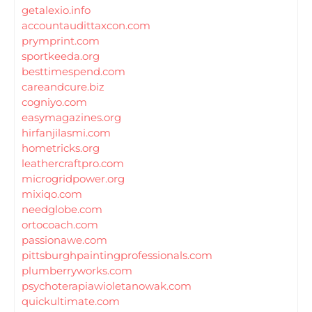
getalexio.info
accountaudittaxcon.com
prymprint.com
sportkeeda.org
besttimespend.com
careandcure.biz
cogniyo.com
easymagazines.org
hirfanjilasmi.com
hometricks.org
leathercraftpro.com
microgridpower.org
mixiqo.com
needglobe.com
ortocoach.com
passionawe.com
pittsburghpaintingprofessionals.com
plumberryworks.com
psychoterapiawioletanowak.com
quickultimate.com