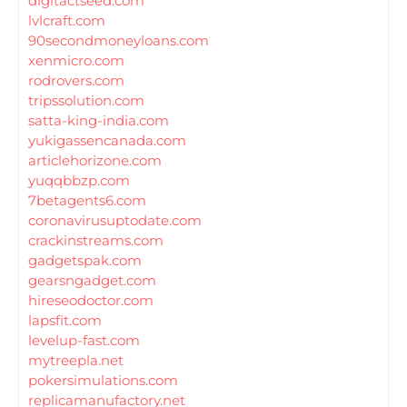
digitactseed.com
lvlcraft.com
90secondmoneyloans.com
xenmicro.com
rodrovers.com
tripssolution.com
satta-king-india.com
yukigassencanada.com
articlehorizone.com
yuqqbbzp.com
7betagents6.com
coronavirusuptodate.com
crackinstreams.com
gadgetspak.com
gearsngadget.com
hireseodoctor.com
lapsfit.com
levelup-fast.com
mytreepla.net
pokersimulations.com
replicamanufactory.net