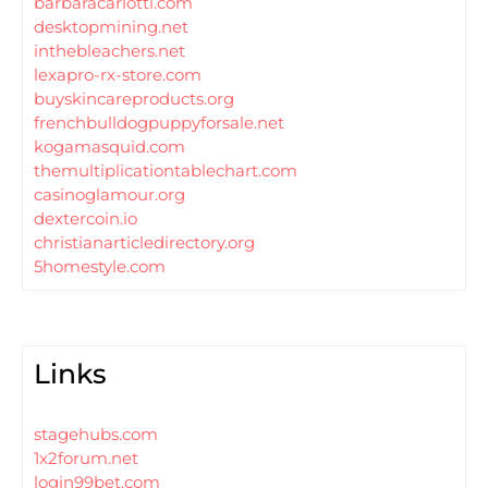
barbaracarlotti.com
desktopmining.net
inthebleachers.net
lexapro-rx-store.com
buyskincareproducts.org
frenchbulldogpuppyforsale.net
kogamasquid.com
themultiplicationtablechart.com
casinoglamour.org
dextercoin.io
christianarticledirectory.org
5homestyle.com
Links
stagehubs.com
1x2forum.net
login99bet.com