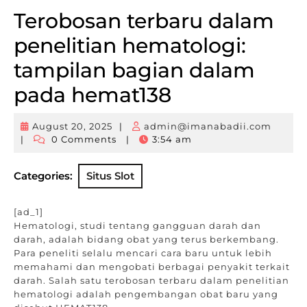
Terobosan terbaru dalam
penelitian hematologi:
tampilan bagian dalam
pada hemat138
August 20, 2025
|
admin@imanabadii.com
August
admin
|
0 Comments
|
3:54 am
20,
2025
Categories:
Situs Slot
[ad_1]
Hematologi, studi tentang gangguan darah dan
darah, adalah bidang obat yang terus berkembang.
Para peneliti selalu mencari cara baru untuk lebih
memahami dan mengobati berbagai penyakit terkait
darah. Salah satu terobosan terbaru dalam penelitian
hematologi adalah pengembangan obat baru yang