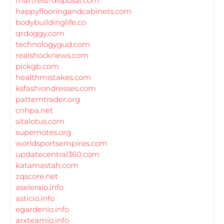
mattress-disposal.com
happyflooringandcabinets.com
bodybuildinglife.co
qrdoggy.com
technologygud.com
realshocknews.com
pickgb.com
healthmistakes.com
ksfashiondresses.com
patterntrader.org
cnhpa.net
sitalotus.com
supernotes.org
worldsportsempires.com
updatecentral360.com
katamastah.com
zqscore.net
aseleraio.info
asticio.info
egardenio.info
arxteamio.info