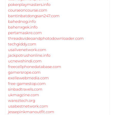
pokerplaymasters.info
courseoncourse.com
bantinbatdongsan247.com
bahednog.info
bahenxgek.info
pertamaskre.com
threadsvideoandphotodownloader.com
techgiddy.com
usalivenetwork.com
jackpotrushonline.info
ucnewshindi.com
freecellphonedatabase.com
gamersrope.com
exellewebmedia.com
free-gamestop.com
sinbadtravels.com
ukmagzine.com
wareztech.org
usabestnetwork.com
jessepinkmanoutfit.com