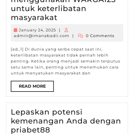
untuk keterlibatan
Mengungkap
masyarakat
manfaat
January 24, 2025
|
January
menggunakan
admin@imanabadii.com
|
0 Comments
24,
admin@imanabadii.com
WARGA123
2025
[ad_1] Di dunia yang serba cepat saat ini,
untuk
keterlibatan masyarakat tidak pernah lebih
keterlibatan
penting. Ketika orang menjadi semakin terputus
satu sama lain, penting untuk menemukan cara
masyarakat
untuk menyatukan masyarakat dan
READ
READ MORE
MORE
Lepaskan potensi
kemenangan Anda dengan
Lepaskan
priabet88