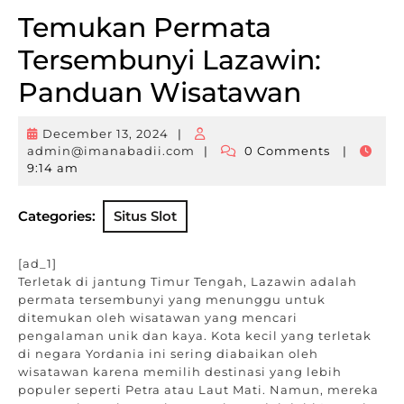
Temukan Permata
Tersembunyi Lazawin:
Panduan Wisatawan
December 13, 2024
|
December
admin@imanabadii.com
|
0 Comments
|
13,
admin@imanabadii.com
9:14 am
2024
Categories:
Situs Slot
[ad_1]
Terletak di jantung Timur Tengah, Lazawin adalah
permata tersembunyi yang menunggu untuk
ditemukan oleh wisatawan yang mencari
pengalaman unik dan kaya. Kota kecil yang terletak
di negara Yordania ini sering diabaikan oleh
wisatawan karena memilih destinasi yang lebih
populer seperti Petra atau Laut Mati. Namun, mereka