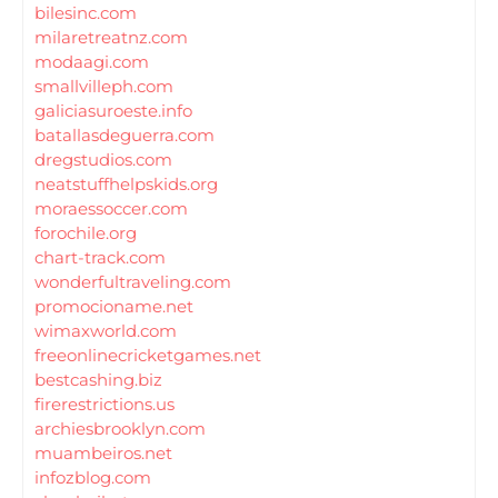
bilesinc.com
milaretreatnz.com
modaagi.com
smallvilleph.com
galiciasuroeste.info
batallasdeguerra.com
dregstudios.com
neatstuffhelpskids.org
moraessoccer.com
forochile.org
chart-track.com
wonderfultraveling.com
promocioname.net
wimaxworld.com
freeonlinecricketgames.net
bestcashing.biz
firerestrictions.us
archiesbrooklyn.com
muambeiros.net
infozblog.com