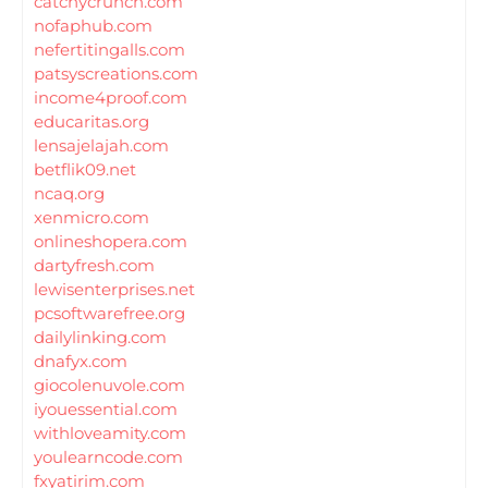
catchycrunch.com
nofaphub.com
nefertitingalls.com
patsyscreations.com
income4proof.com
educaritas.org
lensajelajah.com
betflik09.net
ncaq.org
xenmicro.com
onlineshopera.com
dartyfresh.com
lewisenterprises.net
pcsoftwarefree.org
dailylinking.com
dnafyx.com
giocolenuvole.com
iyouessential.com
withloveamity.com
youlearncode.com
fxyatirim.com