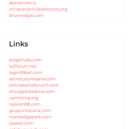
dextercoin.io
christianarticledirectory.org
5homestyle.com
Links
stagehubs.com
1x2forum.net
login99bet.com
secretcourtesans.com
onlinebahisforum1.com
chicagoheadline.com
camming.org
rajalion88.com
goupuntacana.com
riversedgepark.com
zaseez.com