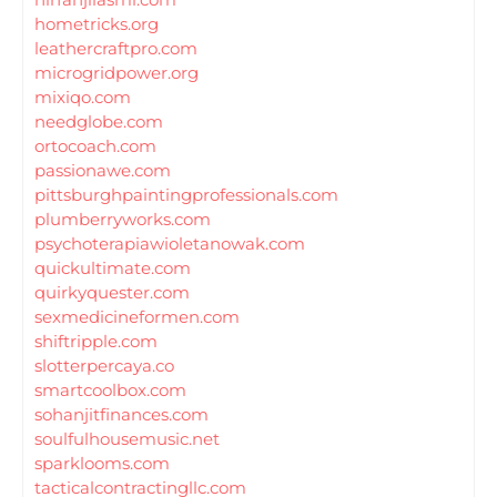
hometricks.org
leathercraftpro.com
microgridpower.org
mixiqo.com
needglobe.com
ortocoach.com
passionawe.com
pittsburghpaintingprofessionals.com
plumberryworks.com
psychoterapiawioletanowak.com
quickultimate.com
quirkyquester.com
sexmedicineformen.com
shiftripple.com
slotterpercaya.co
smartcoolbox.com
sohanjitfinances.com
soulfulhousemusic.net
sparklooms.com
tacticalcontractingllc.com