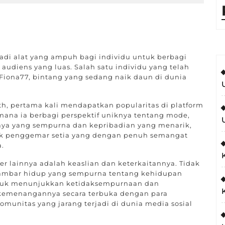
enjadi alat yang ampuh bagi individu untuk berbagi
udiens yang luas. Salah satu individu yang telah
iona77, bintang yang sedang naik daun di dunia
th, pertama kali mendapatkan popularitas di platform
i mana ia berbagi perspektif uniknya tentang mode,
gaya yang sempurna dan kepribadian yang menarik,
k penggemar setia yang dengan penuh semangat
.
r lainnya adalah keaslian dan keterkaitannya. Tidak
 gambar hidup yang sempurna tentang kehidupan
untuk menunjukkan ketidaksempurnaan dan
 kemenangannya secara terbuka dengan para
munitas yang jarang terjadi di dunia media sosial