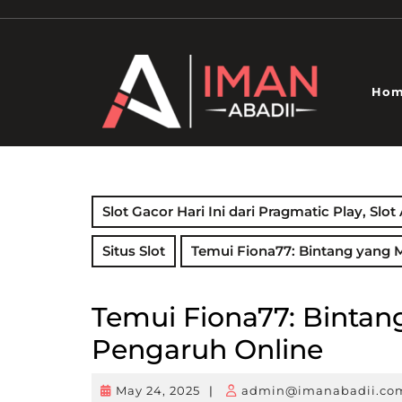
Skip
to
content
Ho
Slot Gacor Hari Ini dari Pragmatic Play, S
Situs Slot
Temui Fiona77: Bintang yang 
Temui Fiona77: Binta
Pengaruh Online
May 24, 2025
|
admin@imanabadii.co
May