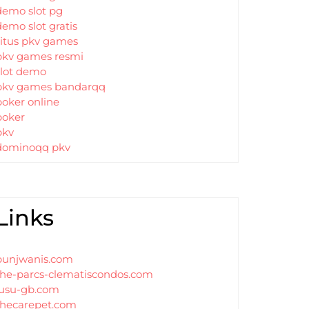
demo slot pg
demo slot gratis
situs pkv games
pkv games resmi
slot demo
pkv games bandarqq
poker online
poker
pkv
dominoqq pkv
Links
punjwanis.com
the-parcs-clematiscondos.com
jusu-gb.com
thecarepet.com