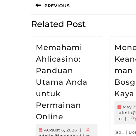
PREVIOUS
navigation
Previous
Related Post
post:
Memahami
Men
Ahlicasino:
Kean
Panduan
man 
Utama Anda
Bosg
untuk
Kaya
Permainan
May 2
Memahami
admin@
Online
m
|
admin
Ahlicasino:
August 6, 2026
|
Panduan
[ad_1] Bo
August
admin@imanabadii.co