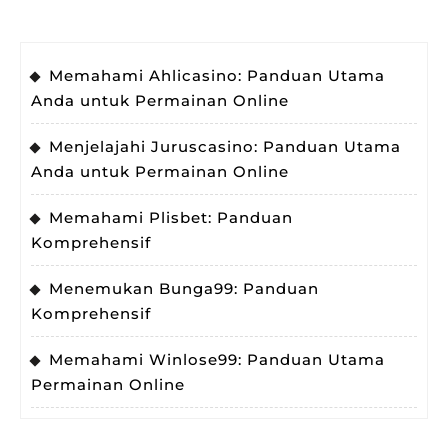
Memahami Ahlicasino: Panduan Utama
Anda untuk Permainan Online
Menjelajahi Juruscasino: Panduan Utama
Anda untuk Permainan Online
Memahami Plisbet: Panduan
Komprehensif
Menemukan Bunga99: Panduan
Komprehensif
Memahami Winlose99: Panduan Utama
Permainan Online