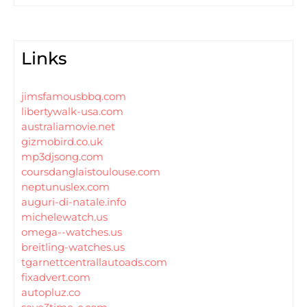
Links
jimsfamousbbq.com
libertywalk-usa.com
australiamovie.net
gizmobird.co.uk
mp3djsong.com
coursdanglaistoulouse.com
neptunuslex.com
auguri-di-natale.info
michelewatch.us
omega--watches.us
breitling-watches.us
tgarnettcentrallautoads.com
fixadvert.com
autopluz.co