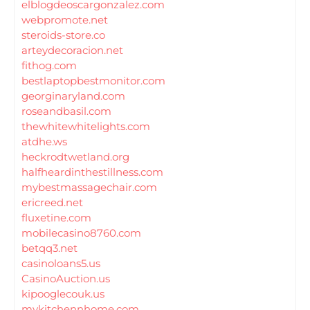
elblogdeoscargonzalez.com
webpromote.net
steroids-store.co
arteydecoracion.net
fithog.com
bestlaptopbestmonitor.com
georginaryland.com
roseandbasil.com
thewhitewhitelights.com
atdhe.ws
heckrodtwetland.org
halfheardinthestillness.com
mybestmassagechair.com
ericreed.net
fluxetine.com
mobilecasino8760.com
betqq3.net
casinoloans5.us
CasinoAuction.us
kipooglecouk.us
mykitchennhome.com