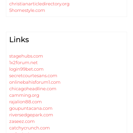
christianarticledirectory.org
5homestyle.com
Links
stagehubs.com
1x2forum.net
login99bet.com
secretcourtesans.com
onlinebahisforum1.com
chicagoheadline.com
camming.org
rajalion88.com
goupuntacana.com
riversedgepark.com
zaseez.com
catchycrunch.com