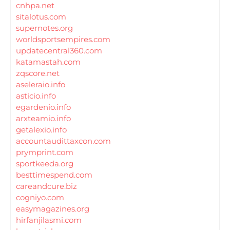
cnhpa.net
sitalotus.com
supernotes.org
worldsportsempires.com
updatecentral360.com
katamastah.com
zqscore.net
aseleraio.info
asticio.info
egardenio.info
arxteamio.info
getalexio.info
accountaudittaxcon.com
prymprint.com
sportkeeda.org
besttimespend.com
careandcure.biz
cogniyo.com
easymagazines.org
hirfanjilasmi.com