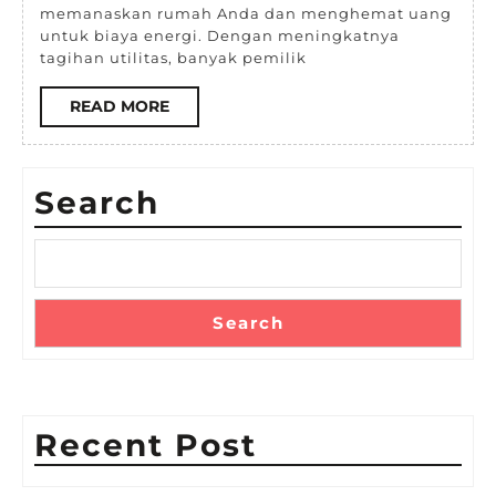
Anda
memanaskan rumah Anda dan menghemat uang
untuk biaya energi. Dengan meningkatnya
Untuk
tagihan utilitas, banyak pemilik
Biaya
READ
READ MORE
Energi
MORE
Search
Search
Recent Post