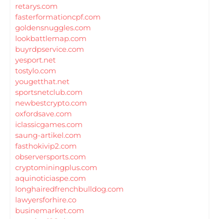
retarys.com
fasterformationcpf.com
goldensnuggles.com
lookbattlemap.com
buyrdpservice.com
yesport.net
tostylo.com
yougetthat.net
sportsnetclub.com
newbestcrypto.com
oxfordsave.com
iclassicgames.com
saung-artikel.com
fasthokivip2.com
observersports.com
cryptominingplus.com
aquinoticiaspe.com
longhairedfrenchbulldog.com
lawyersforhire.co
businemarket.com