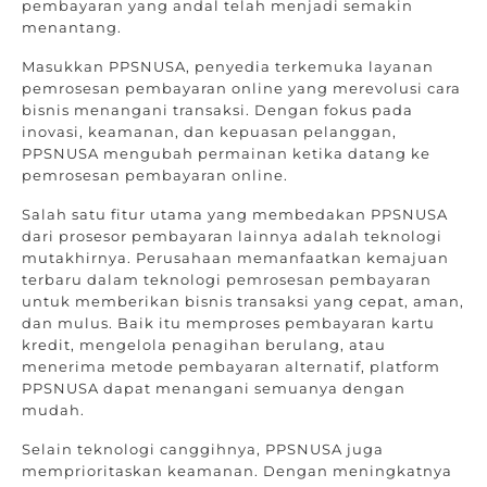
pembayaran yang andal telah menjadi semakin
menantang.
Masukkan PPSNUSA, penyedia terkemuka layanan
pemrosesan pembayaran online yang merevolusi cara
bisnis menangani transaksi. Dengan fokus pada
inovasi, keamanan, dan kepuasan pelanggan,
PPSNUSA mengubah permainan ketika datang ke
pemrosesan pembayaran online.
Salah satu fitur utama yang membedakan PPSNUSA
dari prosesor pembayaran lainnya adalah teknologi
mutakhirnya. Perusahaan memanfaatkan kemajuan
terbaru dalam teknologi pemrosesan pembayaran
untuk memberikan bisnis transaksi yang cepat, aman,
dan mulus. Baik itu memproses pembayaran kartu
kredit, mengelola penagihan berulang, atau
menerima metode pembayaran alternatif, platform
PPSNUSA dapat menangani semuanya dengan
mudah.
Selain teknologi canggihnya, PPSNUSA juga
memprioritaskan keamanan. Dengan meningkatnya