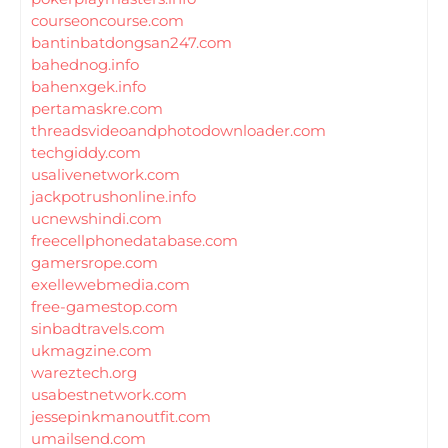
courseoncourse.com
bantinbatdongsan247.com
bahednog.info
bahenxgek.info
pertamaskre.com
threadsvideoandphotodownloader.com
techgiddy.com
usalivenetwork.com
jackpotrushonline.info
ucnewshindi.com
freecellphonedatabase.com
gamersrope.com
exellewebmedia.com
free-gamestop.com
sinbadtravels.com
ukmagzine.com
wareztech.org
usabestnetwork.com
jessepinkmanoutfit.com
umailsend.com