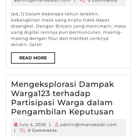
admin@imanabadii.com
|
0 Comments
16,
admin@imanabadii.com
Perlu
2025
[ad_1] Dalam beberapa tahun terakhir,
Anda
kebangkitan mata uang kripto tidak dapat
Ketahui
disangkal. Dengan Bitcoin yang memimpin, mata
uang digital lainnya pun bermunculan, masing-
masing dengan fitur dan manfaat uniknya
sendiri. Salah
READ
READ MORE
MORE
Mengeksplorasi Dampak
Warga123 terhadap
Partisipasi Warga dalam
Meng
Pengambilan Keputusan
Dam
July 4, 2026
|
admin@imanabadii.com
July
admin@i
Warg
|
0 Comments
4,