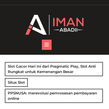
Skip
to
content
Open
Button
Slot Gacor Hari Ini dari Pragmatic Play, Slot Anti
Rungkat untuk Kemenangan Besar
Situs Slot
PPSNUSA: merevolusi pemrosesan pembayaran
online