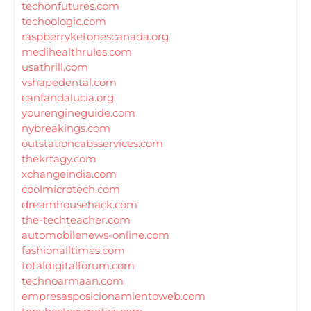
techonfutures.com
techoologic.com
raspberryketonescanada.org
medihealthrules.com
usathrill.com
vshapedental.com
canfandalucia.org
yourengineguide.com
nybreakings.com
outstationcabsservices.com
thekrtagy.com
xchangeindia.com
coolmicrotech.com
dreamhousehack.com
the-techteacher.com
automobilenews-online.com
fashionalltimes.com
totaldigitalforum.com
technoarmaan.com
empresasposicionamientoweb.com