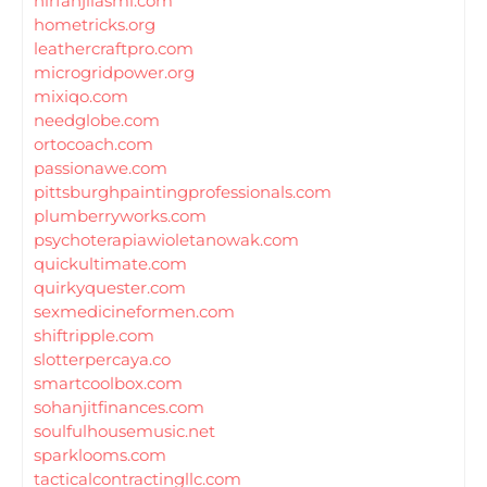
hirfanjilasmi.com
hometricks.org
leathercraftpro.com
microgridpower.org
mixiqo.com
needglobe.com
ortocoach.com
passionawe.com
pittsburghpaintingprofessionals.com
plumberryworks.com
psychoterapiawioletanowak.com
quickultimate.com
quirkyquester.com
sexmedicineformen.com
shiftripple.com
slotterpercaya.co
smartcoolbox.com
sohanjitfinances.com
soulfulhousemusic.net
sparklooms.com
tacticalcontractingllc.com