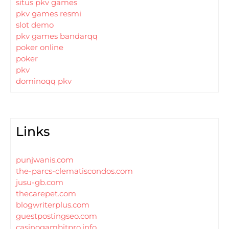
situs pkv games
pkv games resmi
slot demo
pkv games bandarqq
poker online
poker
pkv
dominoqq pkv
Links
punjwanis.com
the-parcs-clematiscondos.com
jusu-gb.com
thecarepet.com
blogwriterplus.com
guestpostingseo.com
casinogambitpro.info