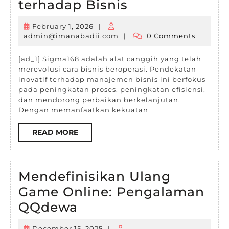
Melepaskan
terhadap Bisnis
Kekuatan
February 1, 2026
|
February
Sigma168:
admin@imanabadii.com
|
0 Comments
1,
admin@imanabadii.com
Melihat
2026
[ad_1] Sigma168 adalah alat canggih yang telah
Lebih
merevolusi cara bisnis beroperasi. Pendekatan
Dekat
inovatif terhadap manajemen bisnis ini berfokus
pada peningkatan proses, peningkatan efisiensi,
Dampaknya
dan mendorong perbaikan berkelanjutan.
terhadap
Dengan memanfaatkan kekuatan
Bisnis
READ
READ MORE
MORE
Mendefinisikan Ulang
Game Online: Pengalaman
Mendefinisikan
QQdewa
Ulang
December 15, 2025
|