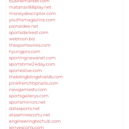
businemarket.com
matahari88play.net
moneydescriptor.com
youthsmagazine.com
painaidee.net
sportsdarkest.com
webtoon.biz
thesportswires.com
hyungpro.com
sportingnewsnet.com
sportstime24day.com
sporteslive.com
theblingblingshields.com
pinkfrenchtipnails.com
newgamestv.com
sportsgallerys.com
sportsmirrors.net
datasports.net
atasehirescortu.net
engineeringtechub.com
jerryescorts.com