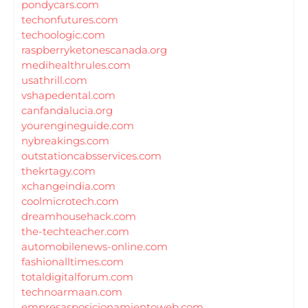
pondycars.com
techonfutures.com
techoologic.com
raspberryketonescanada.org
medihealthrules.com
usathrill.com
vshapedental.com
canfandalucia.org
yourengineguide.com
nybreakings.com
outstationcabsservices.com
thekrtagy.com
xchangeindia.com
coolmicrotech.com
dreamhousehack.com
the-techteacher.com
automobilenews-online.com
fashionalltimes.com
totaldigitalforum.com
technoarmaan.com
empresasposicionamientoweb.com