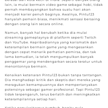
lain, ia mulai bermain video game sebagai hobi, tidak
pernah membayangkan bahwa suatu hari akan
menjadi karier penuh baginya. Awalnya, Pintu123
hanyalah pemain biasa, menikmati sensasi bersaing
dengan orang lain secara online.
Namun, banyak hal berubah ketika dia mulai
streaming gameplaynya di platform seperti Twitch
dan YouTube. Kepribadiannya yang karismatik dan
keterampilan bermain game yang mengesankan
dengan cepat menarik perhatian pemirsa, dan tak
lama kemudian, ia telah mengumpulkan banyak
penggemar yang mendengarkan secara teratur untuk
menontonnya bermain.
Kenaikan ketenaran Pintu123 bukan tanpa tantangan.
Dia menghadapi kritik dan skeptis dari mereka yang
meragukan kemampuannya dan mempertanyakan
potensinya sebagai gamer profesional. Tapi Pintu123
tidak terpengaruh, terus berlatih dan meningkatkan
keterampilannya setiap hari.
Ketika popularitasnya tumbuh, begitu pula