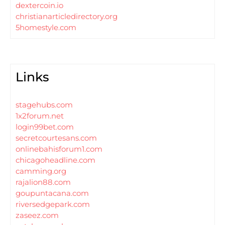
dextercoin.io
christianarticledirectory.org
5homestyle.com
Links
stagehubs.com
1x2forum.net
login99bet.com
secretcourtesans.com
onlinebahisforum1.com
chicagoheadline.com
camming.org
rajalion88.com
goupuntacana.com
riversedgepark.com
zaseez.com