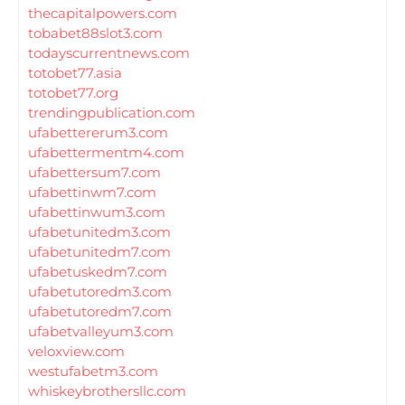
thecapitalpowers.com
tobabet88slot3.com
todayscurrentnews.com
totobet77.asia
totobet77.org
trendingpublication.com
ufabettererum3.com
ufabettermentm4.com
ufabettersum7.com
ufabettinwm7.com
ufabettinwum3.com
ufabetunitedm3.com
ufabetunitedm7.com
ufabetuskedm7.com
ufabetutoredm3.com
ufabetutoredm7.com
ufabetvalleyum3.com
veloxview.com
westufabetm3.com
whiskeybrothersllc.com