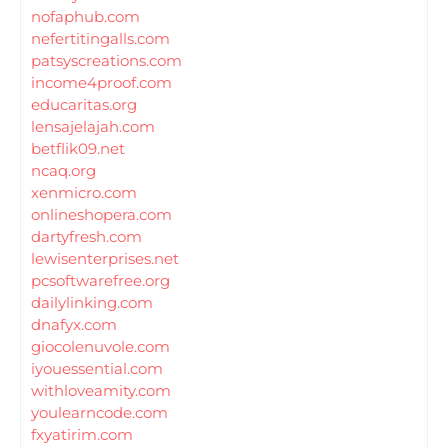
nofaphub.com
nefertitingalls.com
patsyscreations.com
income4proof.com
educaritas.org
lensajelajah.com
betflik09.net
ncaq.org
xenmicro.com
onlineshopera.com
dartyfresh.com
lewisenterprises.net
pcsoftwarefree.org
dailylinking.com
dnafyx.com
giocolenuvole.com
iyouessential.com
withloveamity.com
youlearncode.com
fxyatirim.com