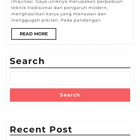
Seni
imajinasi. Gaya uniknya merupakan perpaduan
teknik tradisional dan pengaruh modern,
dan
menghasilkan karya yang menawan dan
Imajinasi
menggugah pikiran. Pada pandangan
READ
READ MORE
MORE
Search
Search
Recent Post