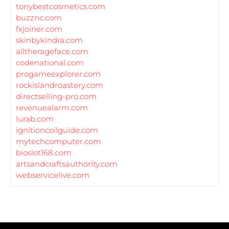
tonybestcosmetics.com
buzznc.com
fxjoiner.com
skinbykindra.com
alltherageface.com
codenational.com
progameexplorer.com
rockislandroastery.com
directselling-pro.com
revenuealarm.com
lurab.com
ignitioncoilguide.com
mytechcomputer.com
bioslot168.com
artsandcraftsauthority.com
webservicelive.com