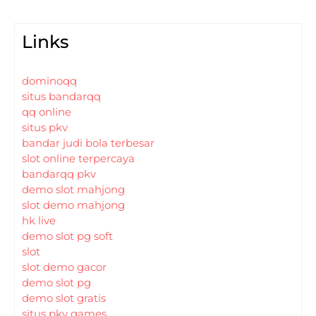
Links
dominoqq
situs bandarqq
qq online
situs pkv
bandar judi bola terbesar
slot online terpercaya
bandarqq pkv
demo slot mahjong
slot demo mahjong
hk live
demo slot pg soft
slot
slot demo gacor
demo slot pg
demo slot gratis
situs pkv games