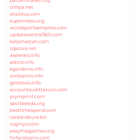
patterntrader.org
cnhpa.net
sitalotus.com
supernotes.org
worldsportsempires.com
updatecentral360.com
katamastah.com
zqscore.net
aseleraio.info
asticio.info
egardenio.info
arxteamio.info
getalexio.info
accountaudittaxcon.com
prymprint.com
sportkeeda.org
besttimespend.com
careandcure.biz
cogniyo.com
easymagazines.org
hirfanjilasmi.com