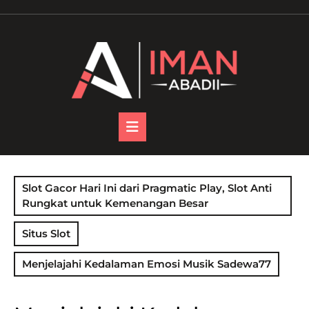
Skip
to
content
Open
Button
Slot Gacor Hari Ini dari Pragmatic Play, Slot Anti
Rungkat untuk Kemenangan Besar
Situs Slot
Menjelajahi Kedalaman Emosi Musik Sadewa77