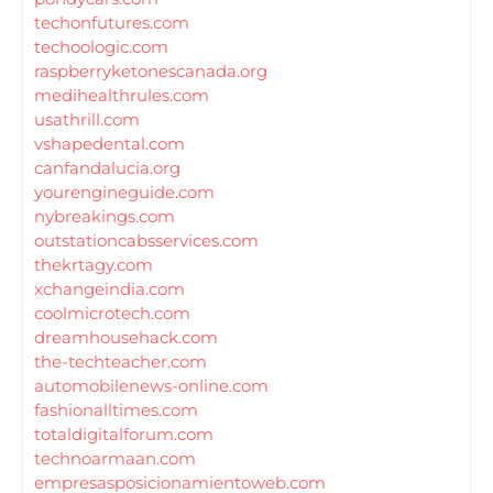
techonfutures.com
techoologic.com
raspberryketonescanada.org
medihealthrules.com
usathrill.com
vshapedental.com
canfandalucia.org
yourengineguide.com
nybreakings.com
outstationcabsservices.com
thekrtagy.com
xchangeindia.com
coolmicrotech.com
dreamhousehack.com
the-techteacher.com
automobilenews-online.com
fashionalltimes.com
totaldigitalforum.com
technoarmaan.com
empresasposicionamientoweb.com