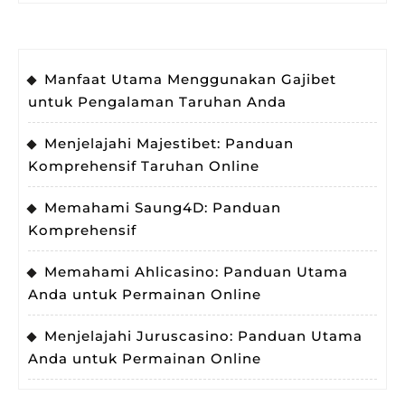
Manfaat Utama Menggunakan Gajibet
untuk Pengalaman Taruhan Anda
Menjelajahi Majestibet: Panduan
Komprehensif Taruhan Online
Memahami Saung4D: Panduan
Komprehensif
Memahami Ahlicasino: Panduan Utama
Anda untuk Permainan Online
Menjelajahi Juruscasino: Panduan Utama
Anda untuk Permainan Online