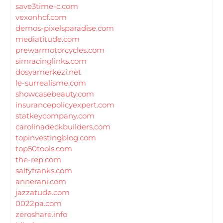
save3time-c.com
vexonhcf.com
demos-pixelsparadise.com
mediatitude.com
prewarmotorcycles.com
simracinglinks.com
dosyamerkezi.net
le-surrealisme.com
showcasebeauty.com
insurancepolicyexpert.com
statkeycompany.com
carolinadeckbuilders.com
topinvestingblog.com
top50tools.com
the-rep.com
saltyfranks.com
annerani.com
jazzatude.com
0022pa.com
zeroshare.info