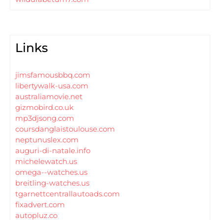
Links
jimsfamousbbq.com
libertywalk-usa.com
australiamovie.net
gizmobird.co.uk
mp3djsong.com
coursdanglaistoulouse.com
neptunuslex.com
auguri-di-natale.info
michelewatch.us
omega--watches.us
breitling-watches.us
tgarnettcentrallautoads.com
fixadvert.com
autopluz.co