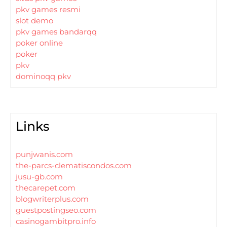
pkv games resmi
slot demo
pkv games bandarqq
poker online
poker
pkv
dominoqq pkv
Links
punjwanis.com
the-parcs-clematiscondos.com
jusu-gb.com
thecarepet.com
blogwriterplus.com
guestpostingseo.com
casinogambitpro.info