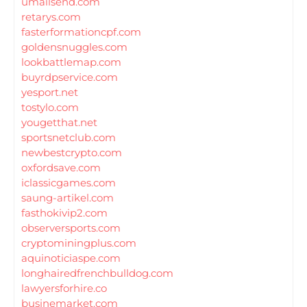
umailsend.com
retarys.com
fasterformationcpf.com
goldensnuggles.com
lookbattlemap.com
buyrdpservice.com
yesport.net
tostylo.com
yougetthat.net
sportsnetclub.com
newbestcrypto.com
oxfordsave.com
iclassicgames.com
saung-artikel.com
fasthokivip2.com
observersports.com
cryptominingplus.com
aquinoticiaspe.com
longhairedfrenchbulldog.com
lawyersforhire.co
businemarket.com