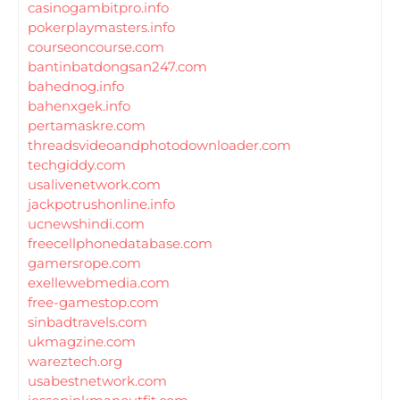
casinogambitpro.info
pokerplaymasters.info
courseoncourse.com
bantinbatdongsan247.com
bahednog.info
bahenxgek.info
pertamaskre.com
threadsvideoandphotodownloader.com
techgiddy.com
usalivenetwork.com
jackpotrushonline.info
ucnewshindi.com
freecellphonedatabase.com
gamersrope.com
exellewebmedia.com
free-gamestop.com
sinbadtravels.com
ukmagzine.com
wareztech.org
usabestnetwork.com