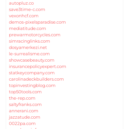
autopluz.co
save3time-c.com
vexonhcf.com
demos-pixelsparadise.com
mediatitude.com
prewarmotorcycles.com
simracinglinks.com
dosyamerkezi.net
le-surrealisme.com
showcasebeauty.com
insurancepolicyexpert.com
statkeycompany.com
carolinadeckbuilders.com
topinvestingblog.com
top50tools.com
the-rep.com
saltyfranks.com
annerani.com
jazzatude.com
0022pa.com