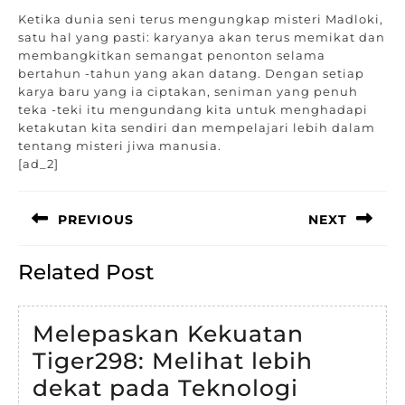
Ketika dunia seni terus mengungkap misteri Madloki,
satu hal yang pasti: karyanya akan terus memikat dan
membangkitkan semangat penonton selama
bertahun -tahun yang akan datang. Dengan setiap
karya baru yang ia ciptakan, seniman yang penuh
teka -teki itu mengundang kita untuk menghadapi
ketakutan kita sendiri dan mempelajari lebih dalam
tentang misteri jiwa manusia.
[ad_2]
Post
PREVIOUS
NEXT
navigation
Previous
Next
Related Post
post:
post:
Melepaskan Kekuatan
Tiger298: Melihat lebih
dekat pada Teknologi