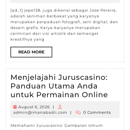
Visi
2025
[ad_1] jepe138, juga dikenal sebagai Jose Pereira,
Artistik
adalah seniman berbakat yang karyanya
jepe138
merupakan perpaduan fotografi, seni digital, dan
desain grafis. Karya-karyanya merupakan
cerminan dari visi artistik dan semangat
kreatifnya yang
READ
READ MORE
MORE
Menjelajahi Juruscasino:
Panduan Utama Anda
Menje
untuk Permainan Online
Jurus
August 6, 2026
|
August
Pand
admin@imanabadii.com
|
0 Comments
6,
admin@imanabadii.com
Utam
2026
Memahami Juruscasino: Gambaran Umum
Anda