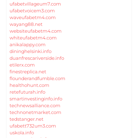
ufabetvillageum7.com
ufabetvoicem3.com
waveufabetm4.com
wayang88.net
websiteufabetm4.com
whiteufabetm4.com
anikalappy.com
dininghelsinki.info
duanfrescariverside.info
etilerx.com
finestreplica.net
flounderandfumble.com
healthohunt.com
retefuturah.info
smartinvestinginfo.info
technewsalliance.com
technonetmarket.com
tedstanger.net
ufabett732um3.com
uskola.info