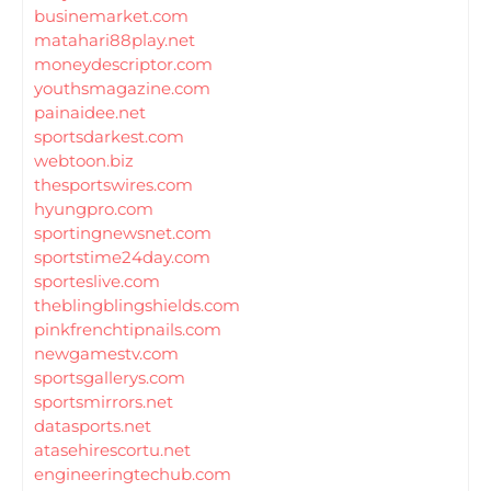
businemarket.com
matahari88play.net
moneydescriptor.com
youthsmagazine.com
painaidee.net
sportsdarkest.com
webtoon.biz
thesportswires.com
hyungpro.com
sportingnewsnet.com
sportstime24day.com
sporteslive.com
theblingblingshields.com
pinkfrenchtipnails.com
newgamestv.com
sportsgallerys.com
sportsmirrors.net
datasports.net
atasehirescortu.net
engineeringtechub.com