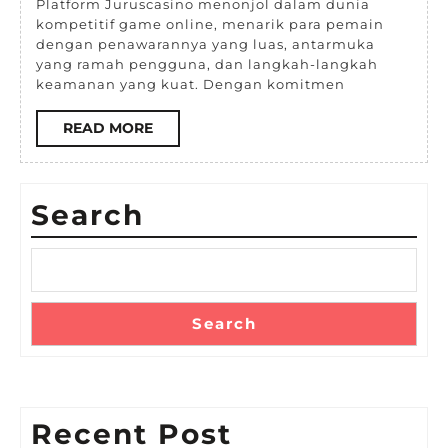
Platform Juruscasino menonjol dalam dunia
untu
kompetitif game online, menarik para pemain
dengan penawarannya yang luas, antarmuka
Perm
yang ramah pengguna, dan langkah-langkah
Onlin
keamanan yang kuat. Dengan komitmen
READ
READ MORE
MORE
Search
Search
Recent Post