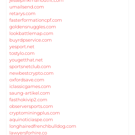
jessepinkmanoutfit.com
umailsend.com
retarys.com
fasterformationcpf.com
goldensnuggles.com
lookbattlemap.com
buyrdpservice.com
yesport.net
tostylo.com
yougetthat.net
sportsnetclub.com
newbestcrypto.com
oxfordsave.com
iclassicgames.com
saung-artikel.com
fasthokivip2.com
observersports.com
cryptominingplus.com
aquinoticiaspe.com
longhairedfrenchbulldog.com
lawyersforhire.co