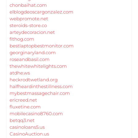
chonbaihat.com
elblogdeoscargonzalez.com
webpromote.net
steroids-store.co
arteydecoracion.net
fithog.com
bestlaptopbestmonitor.com
georginaryland.com
roseandbasil.com
thewhitewhitelights.com
atdhe.ws
heckrodtwetland.org
halfheardinthestillness.com
mybestmassagechair.com
ericreed.net
fluxetine.com
mobilecasino8760.com
betqq3.net
casinoloans5.us
CasinoAuction.us