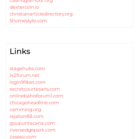
casinoglamour.org
dextercoin.io
christianarticledirectory.org
5homestyle.com
Links
stagehubs.com
1x2forum.net
login99bet.com
secretcourtesans.com
onlinebahisforum1.com
chicagoheadline.com
camming.org
rajalion88.com
goupuntacana.com
riversedgepark.com
zaseez.com