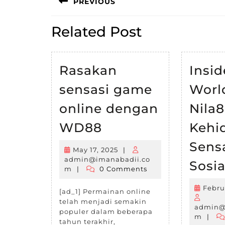
PREVIOUS
navigation
Previous
Related Post
post:
Rasakan
Insid
sensasi game
Worl
online dengan
Nila8
Rasakan
WD88
Kehi
sensasi
Sens
May 17, 2025
|
game
May
admin@imanabadii.co
Sosia
17,
online
m
|
0 Comments
admin@imanabadii.com
2025
dengan
Febru
[ad_1] Permainan online
WD88
telah menjadi semakin
admin@
populer dalam beberapa
m
|
admin
tahun terakhir,