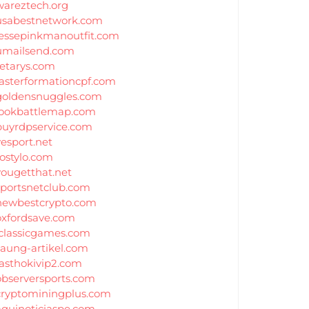
wareztech.org
usabestnetwork.com
jessepinkmanoutfit.com
umailsend.com
retarys.com
fasterformationcpf.com
goldensnuggles.com
lookbattlemap.com
buyrdpservice.com
yesport.net
tostylo.com
yougetthat.net
sportsnetclub.com
newbestcrypto.com
oxfordsave.com
iclassicgames.com
saung-artikel.com
fasthokivip2.com
observersports.com
cryptominingplus.com
aquinoticiaspe.com