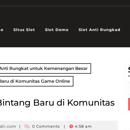
me
Situs Slot
Slot Demo
Slot Anti Rungkad
lot Anti Rungkat untuk Kemenangan Besar
Baru di Komunitas Game Online
intang Baru di Komunitas
dii.com
|
0 Comments
|
4:58 am
admin@imanabadii.com