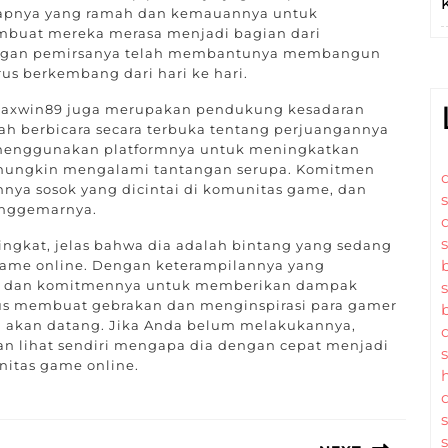
ikapnya yang ramah dan kemauannya untuk
mbuat mereka merasa menjadi bagian dari
ngan pemirsanya telah membantunya membangun
us berkembang dari hari ke hari.
Maxwin89 juga merupakan pendukung kesadaran
ah berbicara secara terbuka tentang perjuangannya
 menggunakan platformnya untuk meningkatkan
mungkin mengalami tantangan serupa. Komitmen
nya sosok yang dicintai di komunitas game, dan
enggemarnya.
ingkat, jelas bahwa dia adalah bintang yang sedang
 game online. Dengan keterampilannya yang
k, dan komitmennya untuk memberikan dampak
erus membuat gebrakan dan menginspirasi para gamer
g akan datang. Jika Anda belum melakukannya,
an lihat sendiri mengapa dia dengan cepat menjadi
unitas game online.
h
s