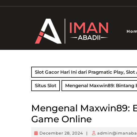
Skip
to
content
Ho
Slot Gacor Hari Ini dari Pragmatic Play, S
Situs Slot
Mengenal Maxwin89: Bintang 
Mengenal Maxwin89: B
Game Online
December 28, 2024
|
admin@imanaba
December