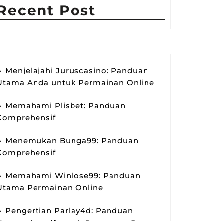
Recent Post
Menjelajahi Juruscasino: Panduan
Utama Anda untuk Permainan Online
Memahami Plisbet: Panduan
Komprehensif
Menemukan Bunga99: Panduan
Komprehensif
Memahami Winlose99: Panduan
Utama Permainan Online
Pengertian Parlay4d: Panduan