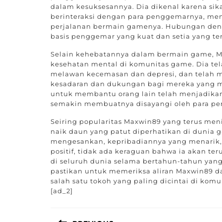
dalam kesuksesannya. Dia dikenal karena s
berinteraksi dengan para penggemarnya, me
perjalanan bermain gamenya. Hubungan de
basis penggemar yang kuat dan setia yang ter
Selain kehebatannya dalam bermain game, 
kesehatan mental di komunitas game. Dia tel
melawan kecemasan dan depresi, dan telah
kesadaran dan dukungan bagi mereka yang 
untuk membantu orang lain telah menjadikan
semakin membuatnya disayangi oleh para p
Seiring popularitas Maxwin89 yang terus men
naik daun yang patut diperhatikan di dunia
mengesankan, kepribadiannya yang menari
positif, tidak ada keraguan bahwa ia akan t
di seluruh dunia selama bertahun-tahun yan
pastikan untuk memeriksa aliran Maxwin89 d
salah satu tokoh yang paling dicintai di kom
[ad_2]
Post