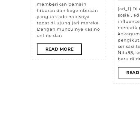
memberikan pemain
[ad_1] Di
hiburan dan kegembiraan
sosial, a
yang tak ada habisnya
influence
tepat di ujung jari mereka.
menarik 
Dengan munculnya kasino
kekagum
online dan
pengikut.
sensasi t
READ
READ MORE
Nila88, s
MORE
baru di d
READ