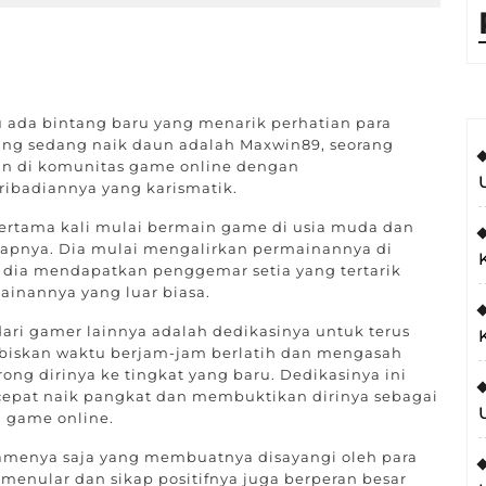
u ada bintang baru yang menarik perhatian para
yang sedang naik daun adalah Maxwin89, seorang
n di komunitas game online dengan
ibadiannya yang karismatik.
pertama kali mulai bermain game di usia muda dan
pnya. Dia mulai mengalirkan permainannya di
a dia mendapatkan penggemar setia yang tertarik
inannya yang luar biasa.
ri gamer lainnya adalah dedikasinya untuk terus
iskan waktu berjam-jam berlatih dan mengasah
ng dirinya ke tingkat yang baru. Dedikasinya ini
n cepat naik pangkat dan membuktikan dirinya sebagai
a game online.
enya saja yang membuatnya disayangi oleh para
enular dan sikap positifnya juga berperan besar