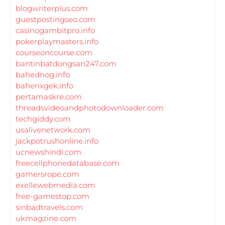
blogwriterplus.com
guestpostingseo.com
casinogambitpro.info
pokerplaymasters.info
courseoncourse.com
bantinbatdongsan247.com
bahednog.info
bahenxgek.info
pertamaskre.com
threadsvideoandphotodownloader.com
techgiddy.com
usalivenetwork.com
jackpotrushonline.info
ucnewshindi.com
freecellphonedatabase.com
gamersrope.com
exellewebmedia.com
free-gamestop.com
sinbadtravels.com
ukmagzine.com