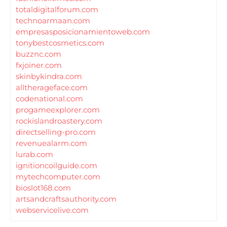
totaldigitalforum.com
technoarmaan.com
empresasposicionamientoweb.com
tonybestcosmetics.com
buzznc.com
fxjoiner.com
skinbykindra.com
alltherageface.com
codenational.com
progameexplorer.com
rockislandroastery.com
directselling-pro.com
revenuealarm.com
lurab.com
ignitioncoilguide.com
mytechcomputer.com
bioslot168.com
artsandcraftsauthority.com
webservicelive.com