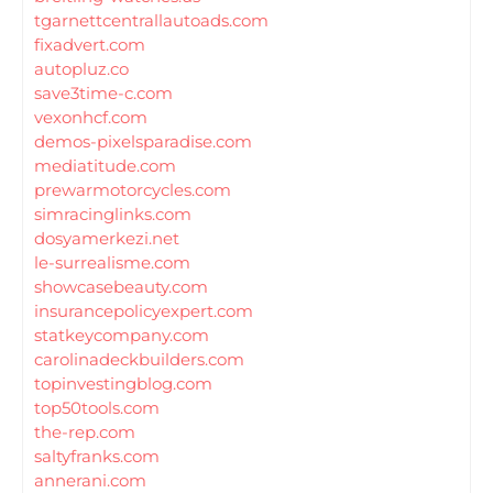
tgarnettcentrallautoads.com
fixadvert.com
autopluz.co
save3time-c.com
vexonhcf.com
demos-pixelsparadise.com
mediatitude.com
prewarmotorcycles.com
simracinglinks.com
dosyamerkezi.net
le-surrealisme.com
showcasebeauty.com
insurancepolicyexpert.com
statkeycompany.com
carolinadeckbuilders.com
topinvestingblog.com
top50tools.com
the-rep.com
saltyfranks.com
annerani.com