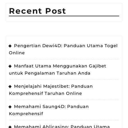
Recent Post
Pengertian Dewi4D: Panduan Utama Togel
Online
Manfaat Utama Menggunakan Gajibet
untuk Pengalaman Taruhan Anda
Menjelajahi Majestibet: Panduan
Komprehensif Taruhan Online
Memahami Saung4D: Panduan
Komprehensif
Memahami Ahlicasino: Panduan Utama