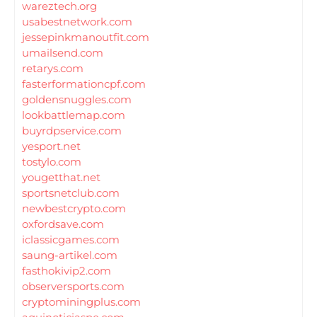
wareztech.org
usabestnetwork.com
jessepinkmanoutfit.com
umailsend.com
retarys.com
fasterformationcpf.com
goldensnuggles.com
lookbattlemap.com
buyrdpservice.com
yesport.net
tostylo.com
yougetthat.net
sportsnetclub.com
newbestcrypto.com
oxfordsave.com
iclassicgames.com
saung-artikel.com
fasthokivip2.com
observersports.com
cryptominingplus.com