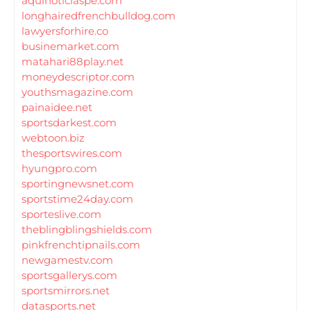
aquinoticiaspe.com
longhairedfrenchbulldog.com
lawyersforhire.co
businemarket.com
matahari88play.net
moneydescriptor.com
youthsmagazine.com
painaidee.net
sportsdarkest.com
webtoon.biz
thesportswires.com
hyungpro.com
sportingnewsnet.com
sportstime24day.com
sporteslive.com
theblingblingshields.com
pinkfrenchtipnails.com
newgamestv.com
sportsgallerys.com
sportsmirrors.net
datasports.net