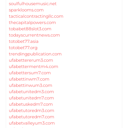
soulfulhousemusic.net
sparklooms.com
tacticalcontractingllc.com
thecapitalpowers.com
tobabet88slot3.com
todayscurrentnews.com
totobet77.asia
totobet77.org
trendingpublication.com
ufabettererum3.com
ufabettermentm4.com
ufabettersum7.com
ufabettinwm7.com
ufabettinwum3.com
ufabetunitedm3.com
ufabetunitedm7.com
ufabetuskedm7.com
ufabetutoredm3.com
ufabetutoredm7.com
ufabetvalleyum3.com