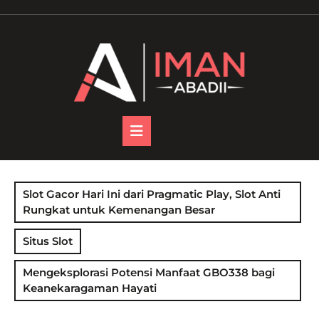
Skip
to
content
Open
Button
Slot Gacor Hari Ini dari Pragmatic Play, Slot Anti
Rungkat untuk Kemenangan Besar
Situs Slot
Mengeksplorasi Potensi Manfaat GBO338 bagi
Keanekaragaman Hayati