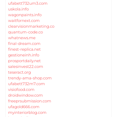
ufabett732um3.com
uskola.info
wagonpaints.info
waitfornext.com
clearvisionmarketing.co
quantum-code.co
whatnews.me
final-dream.com
finest-replica.net
gestioneinh.info
prosportdaily.net
salesinvest22.com
teseract.org
trendy-ama-shop.com
ufabett732m7.com
visiofood.com
droidwindow.com
freeprsubmission.com
ufagold666.com
myinteriorblog.com