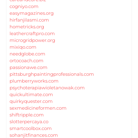
cogniyo.com
easymagazines.org
hirfanjilasmi.com
hometricks.org
leathercraftpro.com
microgridpower.org
mixiqo.com
needglobe.com
ortocoach.com
passionawe.com
pittsburghpaintingprofessionals.com
plumberryworks.com
psychoterapiawioletanowak.com
quickultimate.com
quirkyquester.com
sexmedicineformen.com
shiftripple.com
slotterpercaya.co
smartcoolbox.com
sohanjitfinances.com