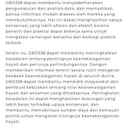
GBO338 dapat membantu menyederhanakan
pengumpulan dan analisis data, dan memastikan
bahwa informasi mudah diakses oleh mereka yang
membutuhkannya. Hal ini dapat menghasilkan upaya
konservasi yang lebih efisien dan efektif, karena
peneliti dan praktisi dapat bekerja sama untuk
mengatasi tantangan bersama dan berbagi praktik
terbaik.
Selain itu, GBO338 dapat membantu meningkatkan
kesadaran tentang pentingnya keanekaragaman
hayati dan perlunya perlindungannya. Dengan
memberikan informasi terkini secara rutin mengenai
keadaan keanekaragaman hayati di seluruh dunia,
GBO338 dapat membantu mendidik masyarakat dan
pembuat kebijakan tentang nilai keanekaragaman
hayati dan ancaman yang dihadapinya. Peningkatan
kesadaran ini dapat menghasilkan dukungan yang
lebih besar terhadap upaya konservasi, dan
membantu memobilisasi sumber daya dan kemauan
politik untuk mengatasi hilangnya keanekaragaman
hayati.