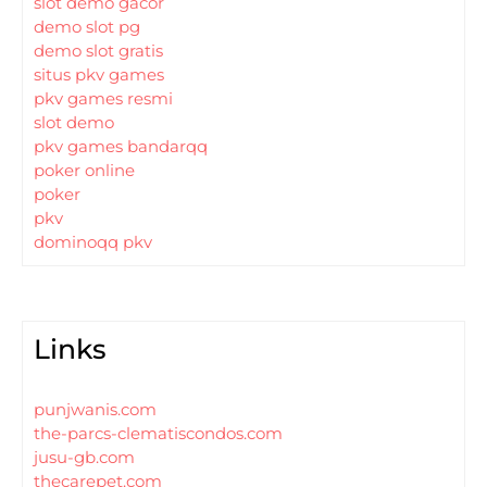
slot demo gacor
demo slot pg
demo slot gratis
situs pkv games
pkv games resmi
slot demo
pkv games bandarqq
poker online
poker
pkv
dominoqq pkv
Links
punjwanis.com
the-parcs-clematiscondos.com
jusu-gb.com
thecarepet.com