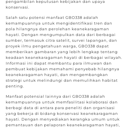
pengambilan keputusan kebijakan dan upaya
konservasi.
Salah satu potensi manfaat GBO338 adalah
kemampuannya untuk mengidentifikasi tren dan
pola hilangnya dan perolehan keanekaragaman
hayati. Dengan mengumpulkan data dari berbagai
sumber, termasuk citra satelit, survei lapangan, dan
proyek ilmu pengetahuan warga, GBO338 dapat
memberikan gambaran yang lebih lengkap tentang
keadaan keanekaragaman hayati di berbagai wilayah.
Informasi ini dapat membantu para ilmuwan dan
pembuat kebijakan memahami penyebab hilangnya
keanekaragaman hayati, dan mengembangkan
strategi untuk melindungi dan memulihkan habitat
penting.
Manfaat potensial lainnya dari GBO338 adalah
kemampuannya untuk memfasilitasi kolaborasi dan
berbagi data di antara para peneliti dan organisasi
yang bekerja di bidang konservasi keanekaragaman
hayati. Dengan menyediakan kerangka umum untuk
pemantauan dan pelaporan keanekaragaman hayati,