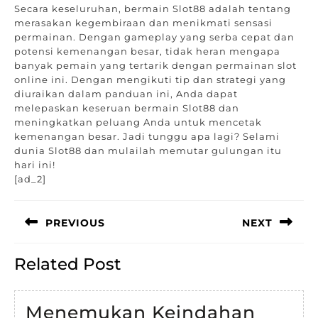
Secara keseluruhan, bermain Slot88 adalah tentang
merasakan kegembiraan dan menikmati sensasi
permainan. Dengan gameplay yang serba cepat dan
potensi kemenangan besar, tidak heran mengapa
banyak pemain yang tertarik dengan permainan slot
online ini. Dengan mengikuti tip dan strategi yang
diuraikan dalam panduan ini, Anda dapat
melepaskan keseruan bermain Slot88 dan
meningkatkan peluang Anda untuk mencetak
kemenangan besar. Jadi tunggu apa lagi? Selami
dunia Slot88 dan mulailah memutar gulungan itu
hari ini!
[ad_2]
Post
PREVIOUS
NEXT
navigation
Previous
Next
Related Post
post:
post:
Menemukan Keindahan