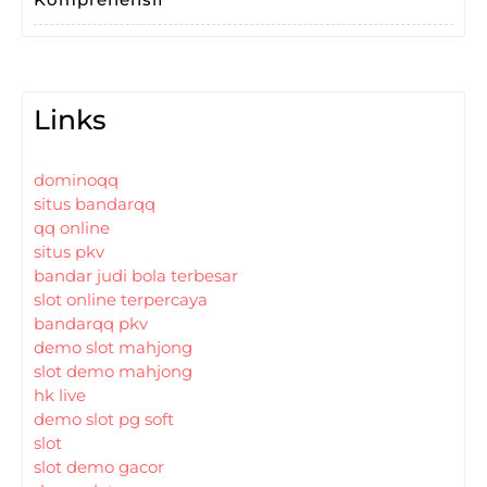
Links
dominoqq
situs bandarqq
qq online
situs pkv
bandar judi bola terbesar
slot online terpercaya
bandarqq pkv
demo slot mahjong
slot demo mahjong
hk live
demo slot pg soft
slot
slot demo gacor