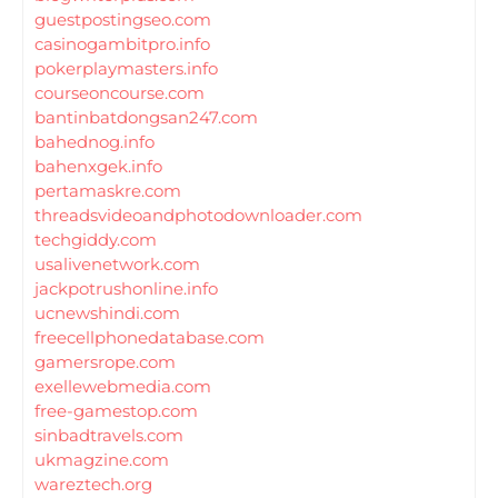
guestpostingseo.com
casinogambitpro.info
pokerplaymasters.info
courseoncourse.com
bantinbatdongsan247.com
bahednog.info
bahenxgek.info
pertamaskre.com
threadsvideoandphotodownloader.com
techgiddy.com
usalivenetwork.com
jackpotrushonline.info
ucnewshindi.com
freecellphonedatabase.com
gamersrope.com
exellewebmedia.com
free-gamestop.com
sinbadtravels.com
ukmagzine.com
wareztech.org