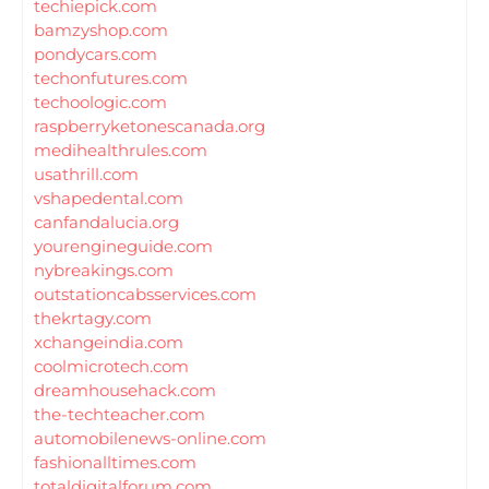
techiepick.com
bamzyshop.com
pondycars.com
techonfutures.com
techoologic.com
raspberryketonescanada.org
medihealthrules.com
usathrill.com
vshapedental.com
canfandalucia.org
yourengineguide.com
nybreakings.com
outstationcabsservices.com
thekrtagy.com
xchangeindia.com
coolmicrotech.com
dreamhousehack.com
the-techteacher.com
automobilenews-online.com
fashionalltimes.com
totaldigitalforum.com