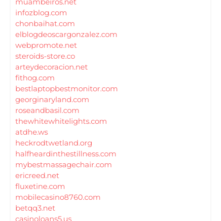
muambeiros.net
infozblog.com
chonbaihat.com
elblogdeoscargonzalez.com
webpromote.net
steroids-store.co
arteydecoracion.net
fithog.com
bestlaptopbestmonitor.com
georginaryland.com
roseandbasil.com
thewhitewhitelights.com
atdhe.ws
heckrodtwetland.org
halfheardinthestillness.com
mybestmassagechair.com
ericreed.net
fluxetine.com
mobilecasino8760.com
betqq3.net
casinoloans5.us