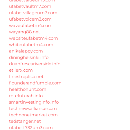
ufabetvaultm7.com
ufabetvillageum7.com
ufabetvoicem3.com
waveufabetm4.com
wayang88.net
websiteufabetm4.com
whiteufabetm4.com
anikalappy.com
dininghelsinki.info
duanfrescariverside.info
etilerx.com
finestreplica.net
flounderandfumble.com
healthohunt.com
retefuturah.info
smartinvestinginfo.info
technewsalliance.com
technonetmarket.com
tedstanger.net
ufabett732um3.com