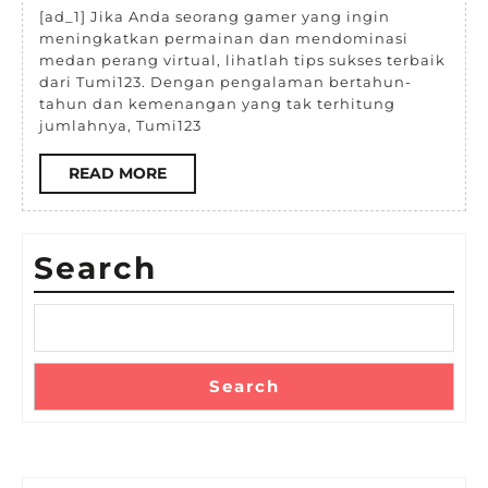
[ad_1] Jika Anda seorang gamer yang ingin
Mendominasi
meningkatkan permainan dan mendominasi
Medan
medan perang virtual, lihatlah tips sukses terbaik
dari Tumi123. Dengan pengalaman bertahun-
Perang
tahun dan kemenangan yang tak terhitung
Virtual
jumlahnya, Tumi123
READ
READ MORE
MORE
Search
Search