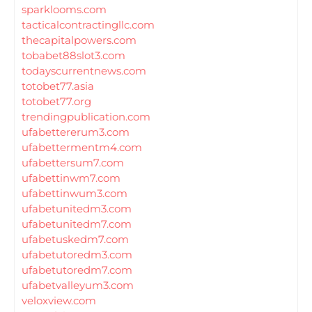
sparklooms.com
tacticalcontractingllc.com
thecapitalpowers.com
tobabet88slot3.com
todayscurrentnews.com
totobet77.asia
totobet77.org
trendingpublication.com
ufabettererum3.com
ufabettermentm4.com
ufabettersum7.com
ufabettinwm7.com
ufabettinwum3.com
ufabetunitedm3.com
ufabetunitedm7.com
ufabetuskedm7.com
ufabetutoredm3.com
ufabetutoredm7.com
ufabetvalleyum3.com
veloxview.com