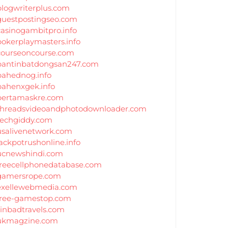
blogwriterplus.com
guestpostingseo.com
casinogambitpro.info
pokerplaymasters.info
courseoncourse.com
bantinbatdongsan247.com
bahednog.info
bahenxgek.info
pertamaskre.com
threadsvideoandphotodownloader.com
techgiddy.com
usalivenetwork.com
jackpotrushonline.info
ucnewshindi.com
freecellphonedatabase.com
gamersrope.com
exellewebmedia.com
free-gamestop.com
sinbadtravels.com
ukmagzine.com