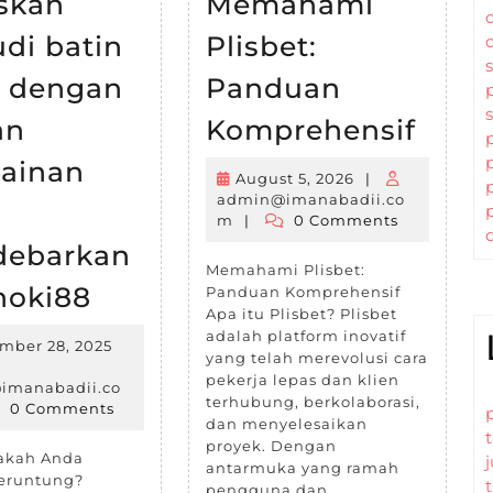
skan
Memahami
di batin
Plisbet:
 dengan
Panduan
Mem
an
Komprehensif
Plisb
ainan
August 5, 2026
|
Pand
August
admin@imanabadii.co
5,
Komp
m
|
0 Comments
admin@imanabadii.com
2026
ebarkan
Memahami Plisbet:
Lepaskan
hoki88
Panduan Komprehensif
Apa itu Plisbet? Plisbet
penjudi
adalah platform inovatif
mber 28, 2025
batin
September
yang telah merevolusi cara
28,
pekerja lepas dan klien
Anda
imanabadii.co
2025
terhubung, berkolaborasi,
0 Comments
dengan
@imanabadii.com
dan menyelesaikan
proyek. Dengan
pilihan
pakah Anda
antarmuka yang ramah
eruntung?
permainan
pengguna dan