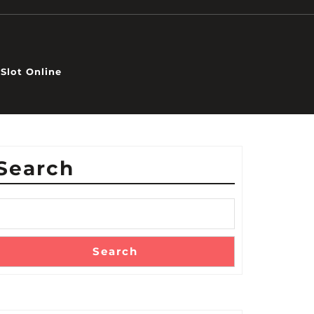
Slot Online
Search
Search