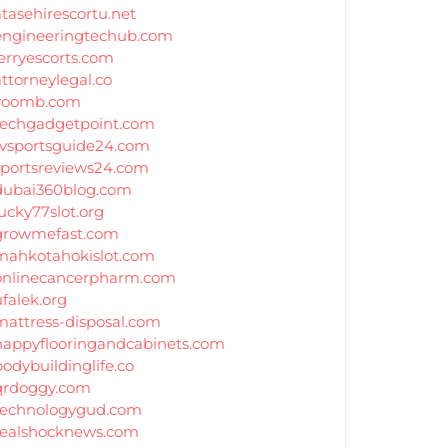
atasehirescortu.net
engineeringtechub.com
jerryescorts.com
attorneylegal.co
voomb.com
techgadgetpoint.com
tvsportsguide24.com
sportsreviews24.com
dubai360blog.com
lucky77slot.org
growmefast.com
mahkotahokislot.com
onlinecancerpharm.com
ufalek.org
mattress-disposal.com
happyflooringandcabinets.com
bodybuildinglife.co
qrdoggy.com
technologygud.com
realshocknews.com