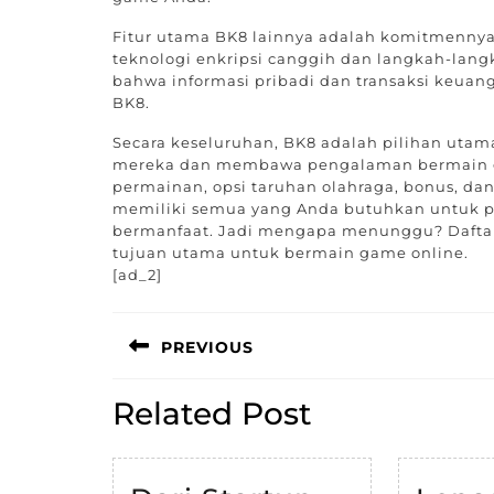
Fitur utama BK8 lainnya adalah komitmenny
teknologi enkripsi canggih dan langkah-lang
bahwa informasi pribadi dan transaksi keua
BK8.
Secara keseluruhan, BK8 adalah pilihan utam
mereka dan membawa pengalaman bermain ga
permainan, opsi taruhan olahraga, bonus, d
memiliki semua yang Anda butuhkan untuk 
bermanfaat. Jadi mengapa menunggu? Daftar 
tujuan utama untuk bermain game online.
[ad_2]
Post
PREVIOUS
navigation
Previous
Related Post
post: