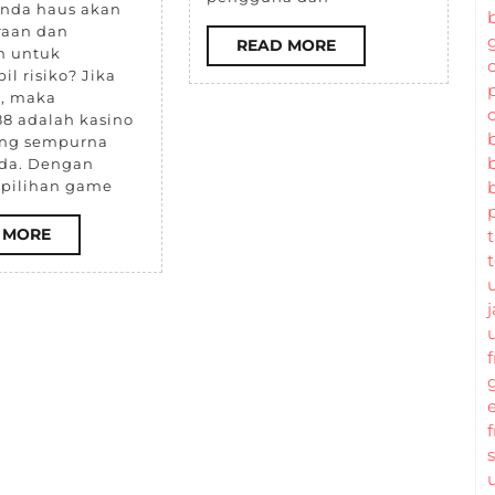
nda haus akan
yang
aan dan
READ
READ MORE
n untuk
mendebarkan
MORE
l risiko? Jika
Spinhoki88
, maka
88 adalah kasino
ang sempurna
da. Dengan
 pilihan game
READ
 MORE
MORE