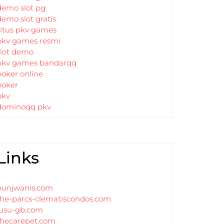
demo slot pg
demo slot gratis
situs pkv games
pkv games resmi
slot demo
ahami
pkv games bandarqq
et:
poker online
uan
poker
pkv
rehensif
dominoqq pkv
Links
punjwanis.com
the-parcs-clematiscondos.com
jusu-gb.com
thecarepet.com