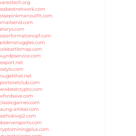
wareztech.org
usabestnetwork.com
jessepinkmanoutfit.com
umailsend.com
retarys.com
fasterformationcpf.com
goldensnuggles.com
lookbattlemap.com
buyrdpservice.com
yesport.net
tostylo.com
yougetthat.net
sportsnetclub.com
newbestcrypto.com
oxfordsave.com
iclassicgames.com
saung-artikel.com
fasthokivip2.com
observersports.com
cryptominingplus.com
aquinoticiaspe.com