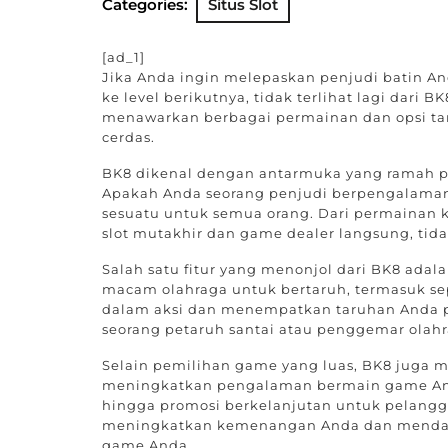
Categories:
Situs Slot
[ad_1]
Jika Anda ingin melepaskan penjudi batin
ke level berikutnya, tidak terlihat lagi dari B
menawarkan berbagai permainan dan opsi t
cerdas.
BK8 dikenal dengan antarmuka yang ramah 
Apakah Anda seorang penjudi berpengalaman 
sesuatu untuk semua orang. Dari permainan ka
slot mutakhir dan game dealer langsung, tida
Salah satu fitur yang menonjol dari BK8 adal
macam olahraga untuk bertaruh, termasuk sepa
dalam aksi dan menempatkan taruhan Anda p
seorang petaruh santai atau penggemar olahra
Selain pemilihan game yang luas, BK8 juga 
meningkatkan pengalaman bermain game And
hingga promosi berkelanjutan untuk pelangg
meningkatkan kemenangan Anda dan mendap
game Anda.