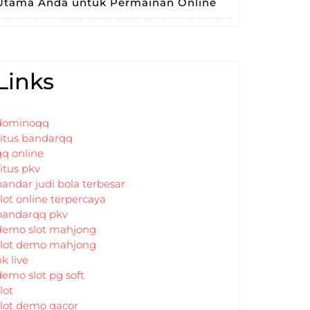
Utama Anda untuk Permainan Online
Links
dominoqq
situs bandarqq
qq online
situs pkv
bandar judi bola terbesar
slot online terpercaya
bandarqq pkv
demo slot mahjong
slot demo mahjong
k live
demo slot pg soft
lot
slot demo gacor