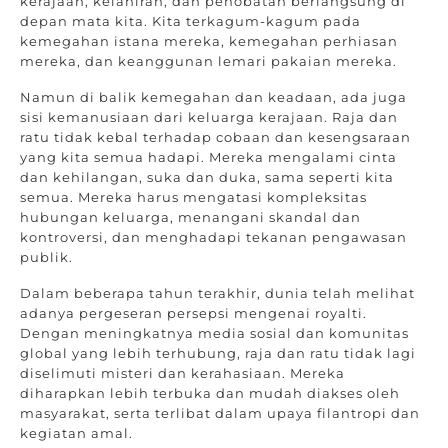
kerajaan, kelahiran, dan penobatan berlangsung di
depan mata kita. Kita terkagum-kagum pada
kemegahan istana mereka, kemegahan perhiasan
mereka, dan keanggunan lemari pakaian mereka.
Namun di balik kemegahan dan keadaan, ada juga
sisi kemanusiaan dari keluarga kerajaan. Raja dan
ratu tidak kebal terhadap cobaan dan kesengsaraan
yang kita semua hadapi. Mereka mengalami cinta
dan kehilangan, suka dan duka, sama seperti kita
semua. Mereka harus mengatasi kompleksitas
hubungan keluarga, menangani skandal dan
kontroversi, dan menghadapi tekanan pengawasan
publik.
Dalam beberapa tahun terakhir, dunia telah melihat
adanya pergeseran persepsi mengenai royalti.
Dengan meningkatnya media sosial dan komunitas
global yang lebih terhubung, raja dan ratu tidak lagi
diselimuti misteri dan kerahasiaan. Mereka
diharapkan lebih terbuka dan mudah diakses oleh
masyarakat, serta terlibat dalam upaya filantropi dan
kegiatan amal.