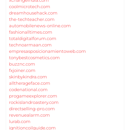
xchangeindia.com
coolmicrotech.com
dreamhousehack.com
the-techteacher.com
automobilenews-online.com
fashionalltimes.com
totaldigitalforum.com
technoarmaan.com
empresasposicionamientoweb.com
tonybestcosmetics.com
buzznc.com
fxjoiner.com
skinbykindra.com
alltherageface.com
codenational.com
progameexplorer.com
rockislandroastery.com
directselling-pro.com
revenuealarm.com
lurab.com
ignitioncoilguide.com