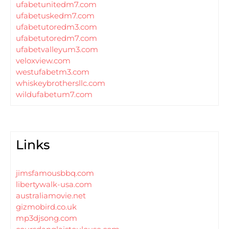
ufabetunitedm7.com
ufabetuskedm7.com
ufabetutoredm3.com
ufabetutoredm7.com
ufabetvalleyum3.com
veloxview.com
westufabetm3.com
whiskeybrothersllc.com
wildufabetum7.com
Links
jimsfamousbbq.com
libertywalk-usa.com
australiamovie.net
gizmobird.co.uk
mp3djsong.com