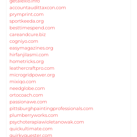
getalexio.info
accountaudittaxcon.com
prymprint.com
sportkeeda.org
besttimespend.com
careandcure.biz
cogniyo.com
easymagazines.org
hirfanjilasmi.com
hometricks.org
leathercraftpro.com
microgridpower.org
mixiqo.com
needglobe.com
ortocoach.com
passionawe.com
pittsburghpaintingprofessionals.com
plumberryworks.com
psychoterapiawioletanowak.com
quickultimate.com
quirkyquester.com