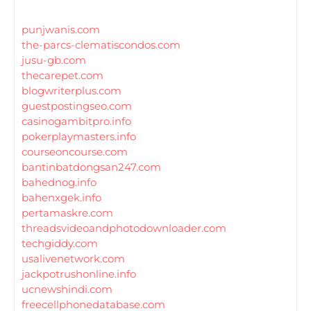
punjwanis.com
the-parcs-clematiscondos.com
jusu-gb.com
thecarepet.com
blogwriterplus.com
guestpostingseo.com
casinogambitpro.info
pokerplaymasters.info
courseoncourse.com
bantinbatdongsan247.com
bahednog.info
bahenxgek.info
pertamaskre.com
threadsvideoandphotodownloader.com
techgiddy.com
usalivenetwork.com
jackpotrushonline.info
ucnewshindi.com
freecellphonedatabase.com