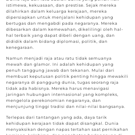
istimewa, kekuasaan, dan prestise. Sejak mereka
dilahirkan dalam keluarga kerajaan, mereka
dipersiapkan untuk menjalani kehidupan yang
bertugas dan mengabdi pada negaranya. Mereka
dibesarkan dalam kemewahan, dikelilingi oleh hal-
hal terbaik yang dapat dibeli dengan uang, dan
dididik dalam bidang diplomasi, politik, dan
kenegaraan.
Namun menjadi raja atau ratu tidak semuanya
mewah dan glamor. Ini adalah kehidupan yang
penuh tanggung jawab dan tekanan. Mulai dari
membuat keputusan politik penting hingga mewakili
negaranya di panggung dunia, tugas seorang raja
tidak ada habisnya. Mereka harus menavigasi
jaringan hubungan internasional yang kompleks,
mengelola perekonomian negaranya, dan
menjunjung tinggi tradisi dan nilai-nilai bangsanya.
Terlepas dari tantangan yang ada, daya tarik
kehidupan kerajaan tidak dapat disangkal. Dunia
menyaksikan dengan napas tertahan saat pernikahan