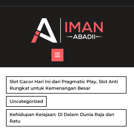
Skip
to
content
Open
Button
Slot Gacor Hari Ini dari Pragmatic Play, Slot Anti
Rungkat untuk Kemenangan Besar
Uncategorized
Kehidupan Kerajaan: Di Dalam Dunia Raja dan
Ratu