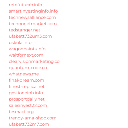
retefuturah.info
smartinvestinginfo.info
technewsalliance.com
technonetmarket.com
tedstanger.net
ufabett732um3.com
uskola.info
wagonpaints.info
waitfornext.com
clearvisionmarketing.co
quantum-code.co
whatnews.me
final-dream.com
finest-replica.net
gestioneinh.info
prosportdaily.net
salesinvest22.com
teseract.org
trendy-ama-shop.com
ufabett732m7.com