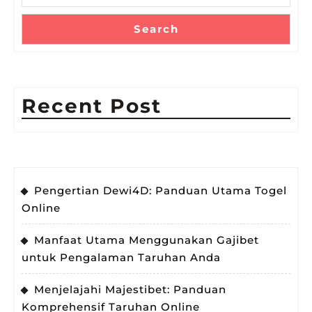
Search
Recent Post
Pengertian Dewi4D: Panduan Utama Togel
Online
Manfaat Utama Menggunakan Gajibet
untuk Pengalaman Taruhan Anda
Menjelajahi Majestibet: Panduan
Komprehensif Taruhan Online