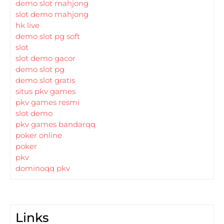
demo slot mahjong
slot demo mahjong
hk live
demo slot pg soft
slot
slot demo gacor
demo slot pg
demo slot gratis
situs pkv games
pkv games resmi
slot demo
pkv games bandarqq
poker online
poker
pkv
dominoqq pkv
Links