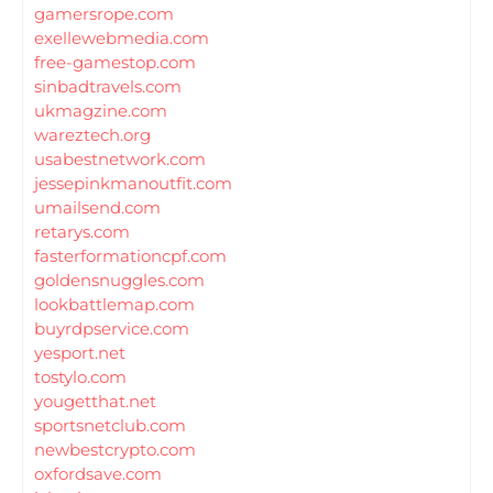
gamersrope.com
exellewebmedia.com
free-gamestop.com
sinbadtravels.com
ukmagzine.com
wareztech.org
usabestnetwork.com
jessepinkmanoutfit.com
umailsend.com
retarys.com
fasterformationcpf.com
goldensnuggles.com
lookbattlemap.com
buyrdpservice.com
yesport.net
tostylo.com
yougetthat.net
sportsnetclub.com
newbestcrypto.com
oxfordsave.com