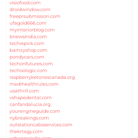
visiofood.com
droidwindow.com
freeprsubmission.com
ufagold666.com
myinteriorblog.com
bnewsindia.com
techiepick.com
bamzyshop.com
pondycars.com
techonfutures.com
techoologic.com
raspberryketonescanada.org
medihealthrules.com
usathrill.com
vshapedental.com
canfandalucia.org
yourengineguide.com
nybreakings.com
outstationcabsservices.com
thekrtagy.com