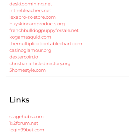
desktopmining.net
inthebleachers.net
lexapro-rx-store.com
buyskincareproducts.org
frenchbulldogpuppyforsale.net
kogamasquid.com
themultiplicationtablechart.com
casinoglamour.org
dextercoin.io
christianarticledirectory.org
5homestyle.com
Links
stagehubs.com
1x2forum.net
login99bet.com