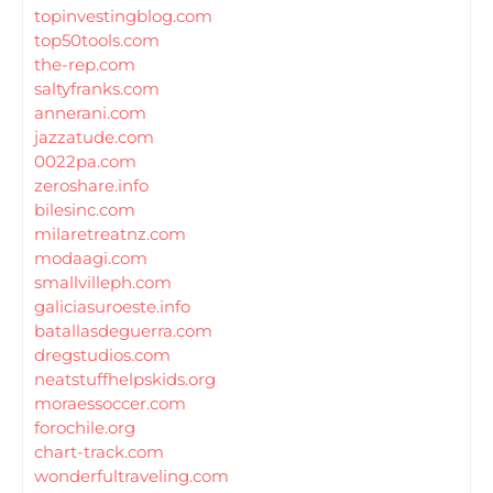
topinvestingblog.com
top50tools.com
the-rep.com
saltyfranks.com
annerani.com
jazzatude.com
0022pa.com
zeroshare.info
bilesinc.com
milaretreatnz.com
modaagi.com
smallvilleph.com
galiciasuroeste.info
batallasdeguerra.com
dregstudios.com
neatstuffhelpskids.org
moraessoccer.com
forochile.org
chart-track.com
wonderfultraveling.com