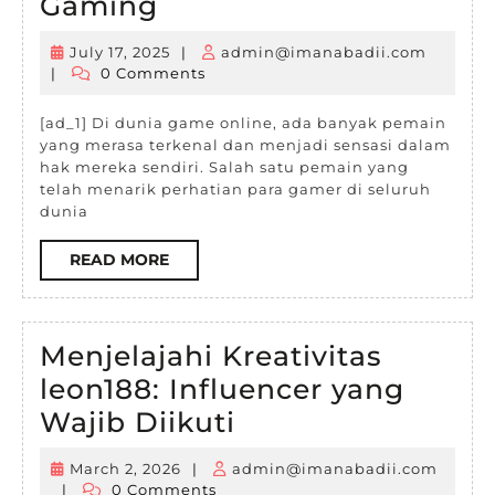
Menjelajahi
Gaming
Fenomena
July 17, 2025
|
admin@imanabadii.com
July
admin@
Monas77:
|
0 Comments
17,
Pandangan
2025
[ad_1] Di dunia game online, ada banyak pemain
ke
yang merasa terkenal dan menjadi sensasi dalam
dalam
hak mereka sendiri. Salah satu pemain yang
telah menarik perhatian para gamer di seluruh
Kehidupan
dunia
Sensasi
READ
READ MORE
Gaming
MORE
Menjelajahi Kreativitas
leon188: Influencer yang
Menjelajahi
Wajib Diikuti
Kreativitas
March 2, 2026
|
admin@imanabadii.com
March
leon188:
|
0 Comments