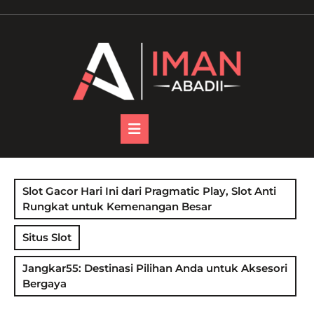
Skip
to
content
Open
Button
Slot Gacor Hari Ini dari Pragmatic Play, Slot Anti
Rungkat untuk Kemenangan Besar
Situs Slot
Jangkar55: Destinasi Pilihan Anda untuk Aksesori
Bergaya