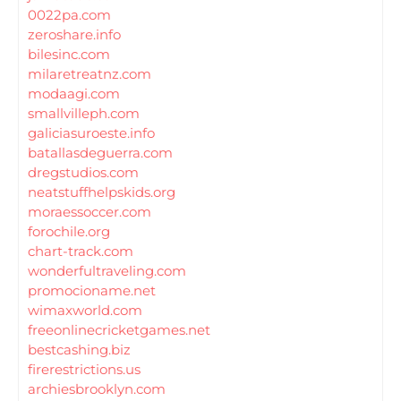
0022pa.com
zeroshare.info
bilesinc.com
milaretreatnz.com
modaagi.com
smallvilleph.com
galiciasuroeste.info
batallasdeguerra.com
dregstudios.com
neatstuffhelpskids.org
moraessoccer.com
forochile.org
chart-track.com
wonderfultraveling.com
promocioname.net
wimaxworld.com
freeonlinecricketgames.net
bestcashing.biz
firerestrictions.us
archiesbrooklyn.com