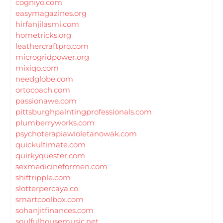
cogniyo.com
easymagazines.org
hirfanjilasmi.com
hometricks.org
leathercraftpro.com
microgridpower.org
mixiqo.com
needglobe.com
ortocoach.com
passionawe.com
pittsburghpaintingprofessionals.com
plumberryworks.com
psychoterapiawioletanowak.com
quickultimate.com
quirkyquester.com
sexmedicineformen.com
shiftripple.com
slotterpercaya.co
smartcoolbox.com
sohanjitfinances.com
soulfulhousemusic.net