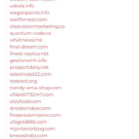
uskola.info
wagonpaints.info
waitfornext.com
clearvisionmarketing.co
quantum-code.co
whatnews.me
final-dream.com
finest-replica.net
gestioneinh.info
prosportdaily.net
salesinvest22.com
teseract.org
trendy-ama-shop.com
ufabett732m7.com
visiofood.com
droidwindow.com
freeprsubmission.com
ufagold666.com
myinteriorblog.com
bnewsindia.com