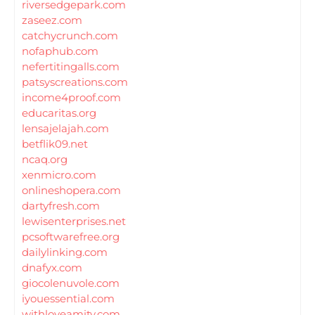
riversedgepark.com
zaseez.com
catchycrunch.com
nofaphub.com
nefertitingalls.com
patsyscreations.com
income4proof.com
educaritas.org
lensajelajah.com
betflik09.net
ncaq.org
xenmicro.com
onlineshopera.com
dartyfresh.com
lewisenterprises.net
pcsoftwarefree.org
dailylinking.com
dnafyx.com
giocolenuvole.com
iyouessential.com
withloveamity.com