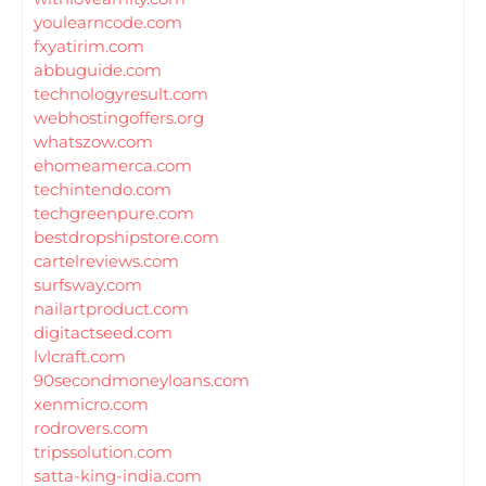
youlearncode.com
fxyatirim.com
abbuguide.com
technologyresult.com
webhostingoffers.org
whatszow.com
ehomeamerca.com
techintendo.com
techgreenpure.com
bestdropshipstore.com
cartelreviews.com
surfsway.com
nailartproduct.com
digitactseed.com
lvlcraft.com
90secondmoneyloans.com
xenmicro.com
rodrovers.com
tripssolution.com
satta-king-india.com