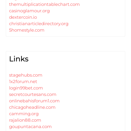
themultiplicationtablechart.com
casinoglamour.org
dextercoin.io
christianarticledirectory.org
5homestyle.com
Links
stagehubs.com
1x2forum.net
login99bet.com
secretcourtesans.com
onlinebahisforum1.com
chicagoheadline.com
camming.org
rajalion88.com
goupuntacana.com