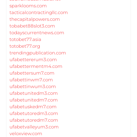
sparklooms.com
tacticalcontractingllc.com
thecapitalpowers.com
tobabet88slot3.com
todayscurrentnews.com
totobet77.asia
totobet77.org
trendingpublication.com
ufabettererum3.com
ufabettermentm4.com
ufabettersum7.com
ufabettinwm7.com
ufabettinwum3.com
ufabetunitedm3.com
ufabetunitedm7.com
ufabetuskedm7.com
ufabetutoredm3.com
ufabetutoredm7.com
ufabetvalleyum3.com
veloxview.com