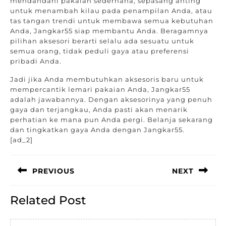
mendandani pakaian sederhana, sepasang anting
untuk menambah kilau pada penampilan Anda, atau
tas tangan trendi untuk membawa semua kebutuhan
Anda, Jangkar55 siap membantu Anda. Beragamnya
pilihan aksesori berarti selalu ada sesuatu untuk
semua orang, tidak peduli gaya atau preferensi
pribadi Anda.
Jadi jika Anda membutuhkan aksesoris baru untuk
mempercantik lemari pakaian Anda, Jangkar55
adalah jawabannya. Dengan aksesorinya yang penuh
gaya dan terjangkau, Anda pasti akan menarik
perhatian ke mana pun Anda pergi. Belanja sekarang
dan tingkatkan gaya Anda dengan Jangkar55.
[ad_2]
Post
PREVIOUS
NEXT
navigation
Previous
Next
Related Post
post:
post: