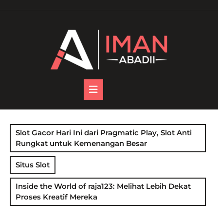
Skip
to
content
Open
Button
Slot Gacor Hari Ini dari Pragmatic Play, Slot Anti
Rungkat untuk Kemenangan Besar
Situs Slot
Inside the World of raja123: Melihat Lebih Dekat
Proses Kreatif Mereka