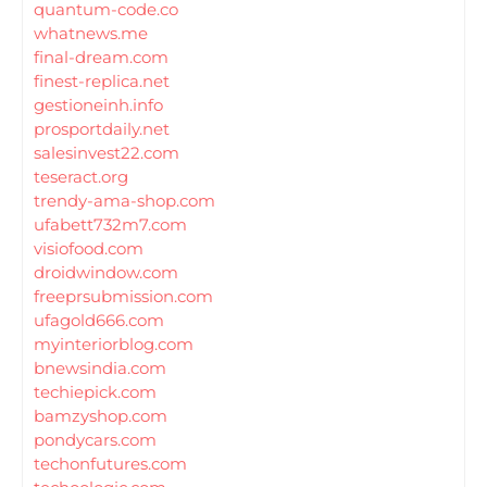
quantum-code.co
whatnews.me
final-dream.com
finest-replica.net
gestioneinh.info
prosportdaily.net
salesinvest22.com
teseract.org
trendy-ama-shop.com
ufabett732m7.com
visiofood.com
droidwindow.com
freeprsubmission.com
ufagold666.com
myinteriorblog.com
bnewsindia.com
techiepick.com
bamzyshop.com
pondycars.com
techonfutures.com