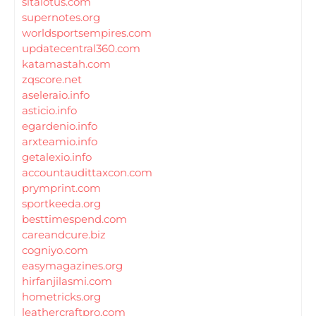
sitalotus.com
supernotes.org
worldsportsempires.com
updatecentral360.com
katamastah.com
zqscore.net
aseleraio.info
asticio.info
egardenio.info
arxteamio.info
getalexio.info
accountaudittaxcon.com
prymprint.com
sportkeeda.org
besttimespend.com
careandcure.biz
cogniyo.com
easymagazines.org
hirfanjilasmi.com
hometricks.org
leathercraftpro.com