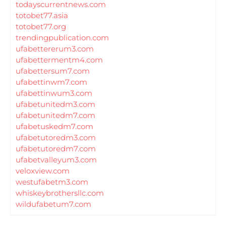
todayscurrentnews.com
totobet77.asia
totobet77.org
trendingpublication.com
ufabettererum3.com
ufabettermentm4.com
ufabettersum7.com
ufabettinwm7.com
ufabettinwum3.com
ufabetunitedm3.com
ufabetunitedm7.com
ufabetuskedm7.com
ufabetutoredm3.com
ufabetutoredm7.com
ufabetvalleyum3.com
veloxview.com
westufabetm3.com
whiskeybrothersllc.com
wildufabetum7.com