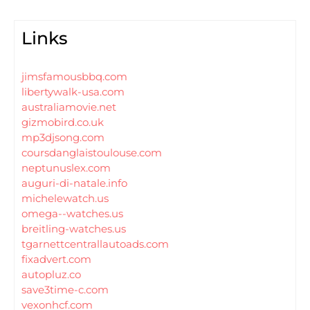
Links
jimsfamousbbq.com
libertywalk-usa.com
australiamovie.net
gizmobird.co.uk
mp3djsong.com
coursdanglaistoulouse.com
neptunuslex.com
auguri-di-natale.info
michelewatch.us
omega--watches.us
breitling-watches.us
tgarnettcentrallautoads.com
fixadvert.com
autopluz.co
save3time-c.com
vexonhcf.com