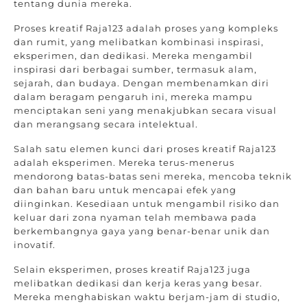
tentang dunia mereka.
Proses kreatif Raja123 adalah proses yang kompleks
dan rumit, yang melibatkan kombinasi inspirasi,
eksperimen, dan dedikasi. Mereka mengambil
inspirasi dari berbagai sumber, termasuk alam,
sejarah, dan budaya. Dengan membenamkan diri
dalam beragam pengaruh ini, mereka mampu
menciptakan seni yang menakjubkan secara visual
dan merangsang secara intelektual.
Salah satu elemen kunci dari proses kreatif Raja123
adalah eksperimen. Mereka terus-menerus
mendorong batas-batas seni mereka, mencoba teknik
dan bahan baru untuk mencapai efek yang
diinginkan. Kesediaan untuk mengambil risiko dan
keluar dari zona nyaman telah membawa pada
berkembangnya gaya yang benar-benar unik dan
inovatif.
Selain eksperimen, proses kreatif Raja123 juga
melibatkan dedikasi dan kerja keras yang besar.
Mereka menghabiskan waktu berjam-jam di studio,