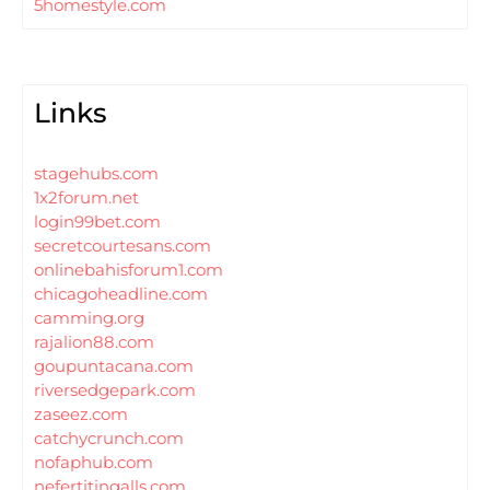
5homestyle.com
Links
stagehubs.com
1x2forum.net
login99bet.com
secretcourtesans.com
onlinebahisforum1.com
chicagoheadline.com
camming.org
rajalion88.com
goupuntacana.com
riversedgepark.com
zaseez.com
catchycrunch.com
nofaphub.com
nefertitingalls.com