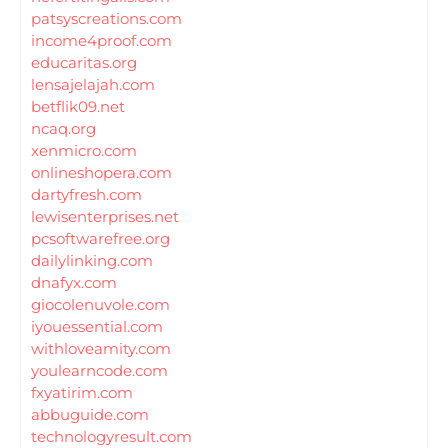
patsyscreations.com
income4proof.com
educaritas.org
lensajelajah.com
betflik09.net
ncaq.org
xenmicro.com
onlineshopera.com
dartyfresh.com
lewisenterprises.net
pcsoftwarefree.org
dailylinking.com
dnafyx.com
giocolenuvole.com
iyouessential.com
withloveamity.com
youlearncode.com
fxyatirim.com
abbuguide.com
technologyresult.com