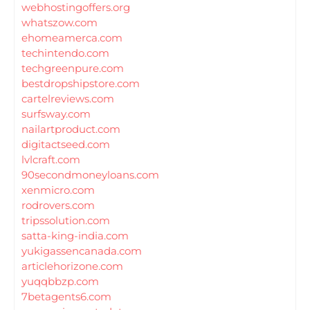
webhostingoffers.org
whatszow.com
ehomeamerca.com
techintendo.com
techgreenpure.com
bestdropshipstore.com
cartelreviews.com
surfsway.com
nailartproduct.com
digitactseed.com
lvlcraft.com
90secondmoneyloans.com
xenmicro.com
rodrovers.com
tripssolution.com
satta-king-india.com
yukigassencanada.com
articlehorizone.com
yuqqbbzp.com
7betagents6.com