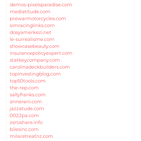
demos-pixelsparadise.com
mediatitude.com
prewarmotorcycles.com
simracinglinks.com
dosyamerkezi.net
le-surrealisme.com
showcasebeauty.com
insurancepolicyexpert.com
statkeycompany.com
carolinadeckbuilders.com
topinvestingblog.com
top50tools.com
the-rep.com
saltyfranks.com
annerani.com
jazzatude.com
0022pa.com
zeroshare.info
bilesinc.com
milaretreatnz.com