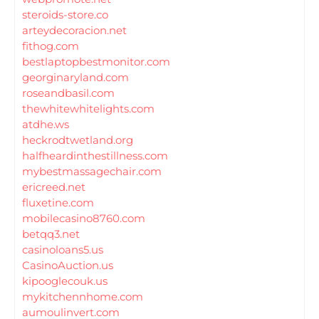
steroids-store.co
arteydecoracion.net
fithog.com
bestlaptopbestmonitor.com
georginaryland.com
roseandbasil.com
thewhitewhitelights.com
atdhe.ws
heckrodtwetland.org
halfheardinthestillness.com
mybestmassagechair.com
ericreed.net
fluxetine.com
mobilecasino8760.com
betqq3.net
casinoloans5.us
CasinoAuction.us
kipooglecouk.us
mykitchennhome.com
aumoulinvert.com