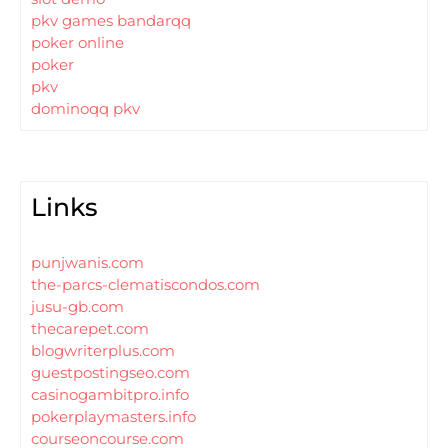
pkv games bandarqq
poker online
poker
pkv
dominoqq pkv
Links
punjwanis.com
the-parcs-clematiscondos.com
jusu-gb.com
thecarepet.com
blogwriterplus.com
guestpostingseo.com
casinogambitpro.info
pokerplaymasters.info
courseoncourse.com