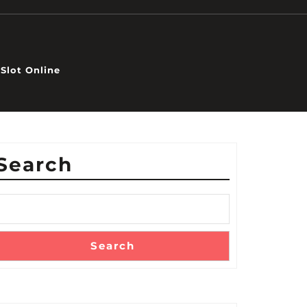
Slot Online
Search
Search