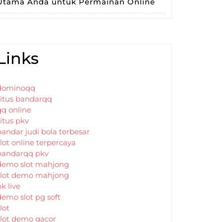
Utama Anda untuk Permainan Online
Links
dominoqq
situs bandarqq
qq online
situs pkv
bandar judi bola terbesar
slot online terpercaya
bandarqq pkv
demo slot mahjong
slot demo mahjong
k live
demo slot pg soft
lot
slot demo gacor