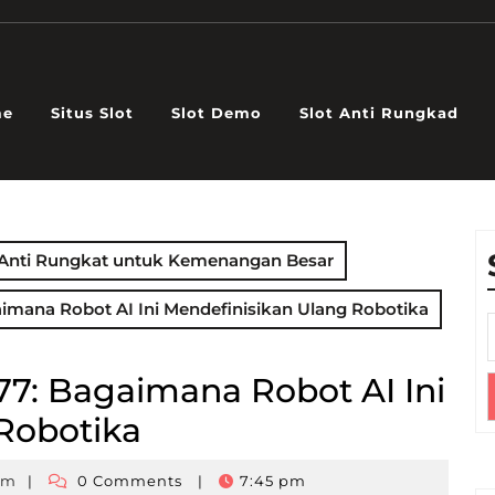
me
Situs Slot
Slot Demo
Slot Anti Rungkad
lot Anti Rungkat untuk Kemenangan Besar
aimana Robot AI Ini Mendefinisikan Ulang Robotika
77: Bagaimana Robot AI Ini
Robotika
om
|
0 Comments
|
7:45 pm
admin@imanabadii.com