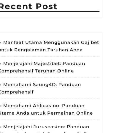
Recent Post
Manfaat Utama Menggunakan Gajibet
untuk Pengalaman Taruhan Anda
Menjelajahi Majestibet: Panduan
Komprehensif Taruhan Online
Memahami Saung4D: Panduan
Komprehensif
Memahami Ahlicasino: Panduan
Utama Anda untuk Permainan Online
Menjelajahi Juruscasino: Panduan