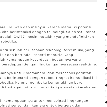
para ilmuwan dan insinyur, karena memiliki potensi
kita berinteraksi dengan teknologi. Salah satu robot
 adalah Owl77, mesin mutakhir yang mendefinisikan
robotika.
yur di sebuah perusahaan teknologi terkemuka, yang
kir dan bertindak seperti manusia. Yang
dalah kemampuan kecerdasan buatannya yang
beradaptasi dengan lingkungannya secara real-time.
mpuannya untuk memahami dan merespons perintah
 berinteraksi dengan robot. Tingkat komunikasi ini
robotika, karena membuka kemungkinan baru
i berbagai industri, mulai dari perawatan kesehatan
lah kemampuannya untuk menavigasi lingkungan
inasi sensor dan kamera untuk bergerak dan