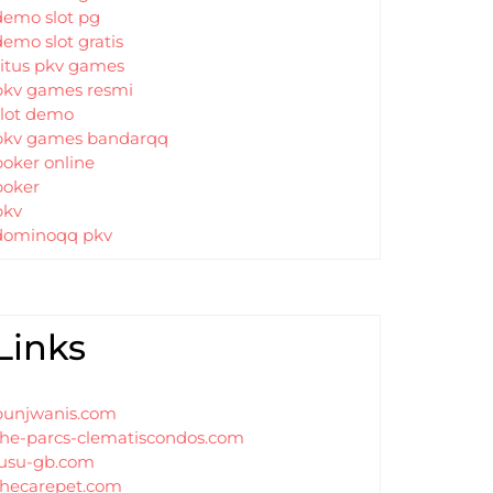
demo slot pg
demo slot gratis
situs pkv games
pkv games resmi
slot demo
pkv games bandarqq
poker online
poker
pkv
dominoqq pkv
Links
77:
punjwanis.com
the-parcs-clematiscondos.com
jusu-gb.com
thecarepet.com