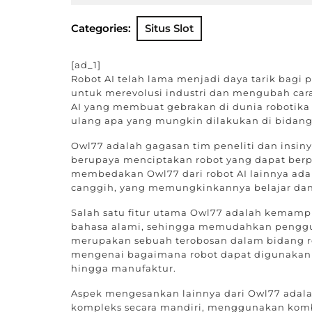
9,
2026
Categories:
Situs Slot
[ad_1]
Robot AI telah lama menjadi daya tarik bagi 
untuk merevolusi industri dan mengubah cara 
AI yang membuat gebrakan di dunia robotika
ulang apa yang mungkin dilakukan di bidang 
Owl77 adalah gagasan tim peneliti dan insin
berupaya menciptakan robot yang dapat berpi
membedakan Owl77 dari robot AI lainnya a
canggih, yang memungkinkannya belajar dan 
Salah satu fitur utama Owl77 adalah kema
bahasa alami, sehingga memudahkan pengguna
merupakan sebuah terobosan dalam bidang 
mengenai bagaimana robot dapat digunakan d
hingga manufaktur.
Aspek mengesankan lainnya dari Owl77 ada
kompleks secara mandiri, menggunakan komb