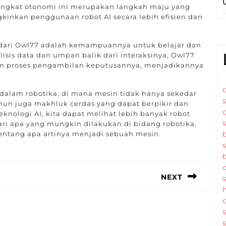
Tingkat otonomi ini merupakan langkah maju yang
inkan penggunaan robot AI secara lebih efisien dan
dari Owl77 adalah kemampuannya untuk belajar dan
is data dan umpan balik dari interaksinya, Owl77
 proses pengambilan keputusannya, menjadikannya
 dalam robotika, di mana mesin tidak hanya sekedar
mun juga makhluk cerdas yang dapat berpikir dan
eknologi AI, kita dapat melihat lebih banyak robot
ri apa yang mungkin dilakukan di bidang robotika,
ntang apa artinya menjadi sebuah mesin.
NEXT
h
Next
post:
s