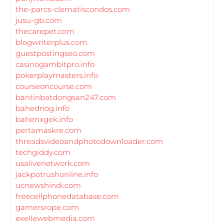
the-parcs-clematiscondos.com
jusu-gb.com
thecarepet.com
blogwriterplus.com
guestpostingseo.com
casinogambitpro.info
pokerplaymasters.info
courseoncourse.com
bantinbatdongsan247.com
bahednog.info
bahenxgek.info
pertamaskre.com
threadsvideoandphotodownloader.com
techgiddy.com
usalivenetwork.com
jackpotrushonline.info
ucnewshindi.com
freecellphonedatabase.com
gamersrope.com
exellewebmedia.com