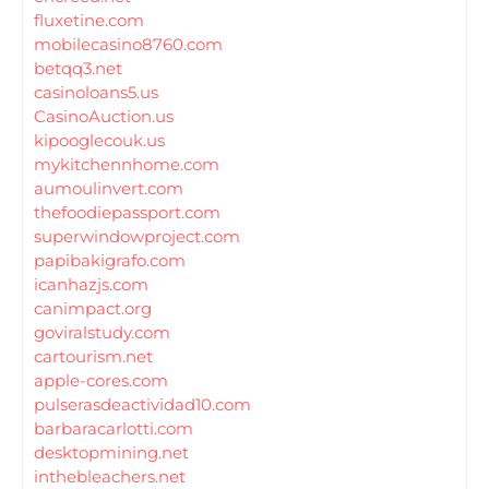
fluxetine.com
mobilecasino8760.com
betqq3.net
casinoloans5.us
CasinoAuction.us
kipooglecouk.us
mykitchennhome.com
aumoulinvert.com
thefoodiepassport.com
superwindowproject.com
papibakigrafo.com
icanhazjs.com
canimpact.org
goviralstudy.com
cartourism.net
apple-cores.com
pulserasdeactividad10.com
barbaracarlotti.com
desktopmining.net
inthebleachers.net