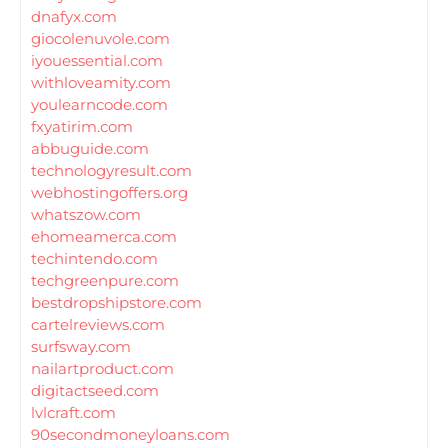
dnafyx.com
giocolenuvole.com
iyouessential.com
withloveamity.com
youlearncode.com
fxyatirim.com
abbuguide.com
technologyresult.com
webhostingoffers.org
whatszow.com
ehomeamerca.com
techintendo.com
techgreenpure.com
bestdropshipstore.com
cartelreviews.com
surfsway.com
nailartproduct.com
digitactseed.com
lvlcraft.com
90secondmoneyloans.com