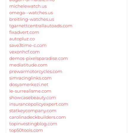
michelewatch.us
omega--watches.us
breitling-watches.us
tgarnettcentrallautoads.com
fixadvert.com
autopluz.co
save3time-c.com
vexonhcf.com
demos-pixelsparadise.com
mediatitude.com
prewarmotorcycles.com
simracinglinks.com
dosyamerkezi.net
le-surrealisme.com
showcasebeauty.com
insurancepolicyexpert.com
statkeycompany.com
carolinadeckbuilders.com
topinvestingblog.com
top50tools.com