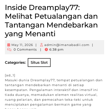
Inside Dreamplay77:
Melihat Petualangan dan
Tantangan Mendebarkan
yang Menanti
May 11, 2026
|
admin@imanabadii.com
|
May
admin@im
0 Comments
|
6:38 pm
11,
2026
Categories:
Situs Slot
[ad_1]
Masuki dunia Dreamplay77, tempat petualangan dan
tantangan mendebarkan menanti di setiap
kesempatan. Pengalaman interaktif dan imersif ini
tiada duanya, memadukan elemen realitas virtual,
ruang pelarian, dan pemecahan teka-teki untuk
menciptakan pengalaman bermain game yang