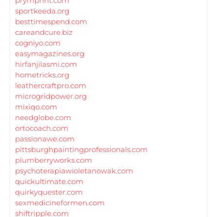
prymprint.com
sportkeeda.org
besttimespend.com
careandcure.biz
cogniyo.com
easymagazines.org
hirfanjilasmi.com
hometricks.org
leathercraftpro.com
microgridpower.org
mixiqo.com
needglobe.com
ortocoach.com
passionawe.com
pittsburghpaintingprofessionals.com
plumberryworks.com
psychoterapiawioletanowak.com
quickultimate.com
quirkyquester.com
sexmedicineformen.com
shiftripple.com