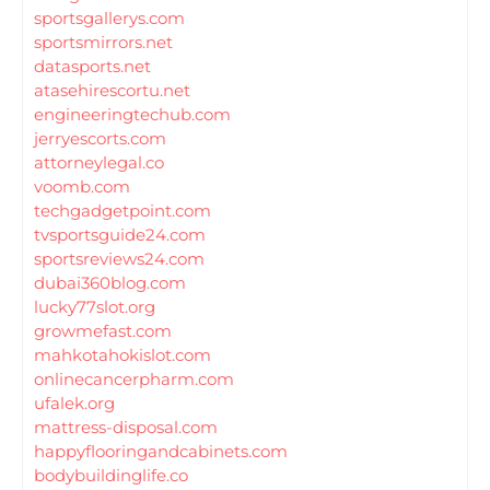
sportsgallerys.com
sportsmirrors.net
datasports.net
atasehirescortu.net
engineeringtechub.com
jerryescorts.com
attorneylegal.co
voomb.com
techgadgetpoint.com
tvsportsguide24.com
sportsreviews24.com
dubai360blog.com
lucky77slot.org
growmefast.com
mahkotahokislot.com
onlinecancerpharm.com
ufalek.org
mattress-disposal.com
happyflooringandcabinets.com
bodybuildinglife.co