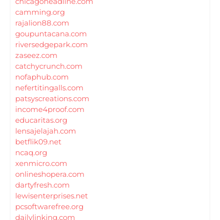
chicagoheadline.com
camming.org
rajalion88.com
goupuntacana.com
riversedgepark.com
zaseez.com
catchycrunch.com
nofaphub.com
nefertitingalls.com
patsyscreations.com
income4proof.com
educaritas.org
lensajelajah.com
betflik09.net
ncaq.org
xenmicro.com
onlineshopera.com
dartyfresh.com
lewisenterprises.net
pcsoftwarefree.org
dailylinking.com