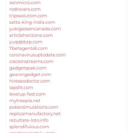
xenmicro.com
rodrovers.com
tripssolution.com
satta-king-india.com
yukigassencanada.com
articlehorizone.com
yuqqbbzp.com
7betagents6.com
coronavirusuptodate.com
crackinstreams.com
gadgetspak.com
gearsngadget.com
hireseodoctor.com
lapsfit.com
levelup-fast.com
mytreepla.net
pokersimulations.com
replicamanufactory.net
rezultate-loto.info
splendifulous.com