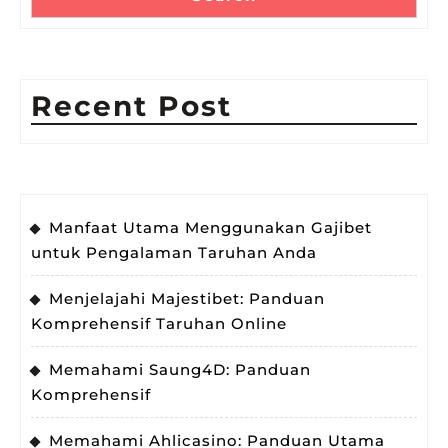
Recent Post
Manfaat Utama Menggunakan Gajibet
untuk Pengalaman Taruhan Anda
Menjelajahi Majestibet: Panduan
Komprehensif Taruhan Online
Memahami Saung4D: Panduan
Komprehensif
Memahami Ahlicasino: Panduan Utama