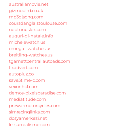
australiamovie.net
gizmobird.co.uk
mp3djsong.com
coursdanglaistoulouse.com
neptunuslex.com
auguri-di-natale.info
michelewatch.us
omega--watches.us
breitling-watches.us
tgarnettcentrallautoads.com
fixadvert.com
autopluz.co
save3time-c.com
vexonhcf.com
demos-pixelsparadise.com
mediatitude.com
prewarmotorcycles.com
simracinglinks.com
dosyamerkezi.net
le-surrealisme.com