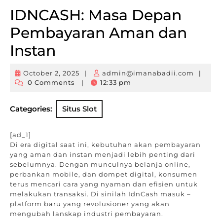
IDNCASH: Masa Depan
Pembayaran Aman dan
Instan
October 2, 2025
|
admin@imanabadii.com
|
October
admin@
0 Comments
|
12:33 pm
2,
2025
Categories:
Situs Slot
[ad_1]
Di era digital saat ini, kebutuhan akan pembayaran
yang aman dan instan menjadi lebih penting dari
sebelumnya. Dengan munculnya belanja online,
perbankan mobile, dan dompet digital, konsumen
terus mencari cara yang nyaman dan efisien untuk
melakukan transaksi. Di sinilah IdnCash masuk –
platform baru yang revolusioner yang akan
mengubah lanskap industri pembayaran.