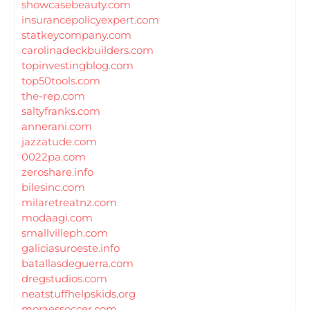
showcasebeauty.com
insurancepolicyexpert.com
statkeycompany.com
carolinadeckbuilders.com
topinvestingblog.com
top50tools.com
the-rep.com
saltyfranks.com
annerani.com
jazzatude.com
0022pa.com
zeroshare.info
bilesinc.com
milaretreatnz.com
modaagi.com
smallvilleph.com
galiciasuroeste.info
batallasdeguerra.com
dregstudios.com
neatstuffhelpskids.org
moraessoccer.com