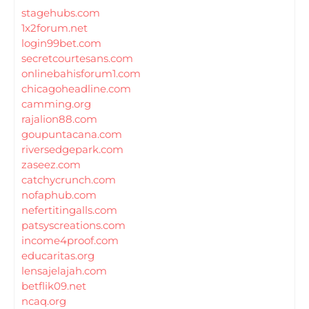
stagehubs.com
1x2forum.net
login99bet.com
secretcourtesans.com
onlinebahisforum1.com
chicagoheadline.com
camming.org
rajalion88.com
goupuntacana.com
riversedgepark.com
zaseez.com
catchycrunch.com
nofaphub.com
nefertitingalls.com
patsyscreations.com
income4proof.com
educaritas.org
lensajelajah.com
betflik09.net
ncaq.org