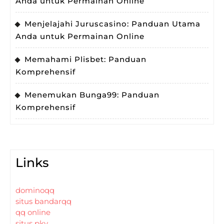
Anda untuk Permainan Online
Menjelajahi Juruscasino: Panduan Utama
Anda untuk Permainan Online
Memahami Plisbet: Panduan
Komprehensif
Menemukan Bunga99: Panduan
Komprehensif
Links
dominoqq
situs bandarqq
qq online
situs pkv