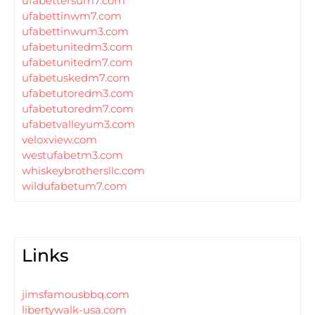
ufabettersum7.com
ufabettinwm7.com
ufabettinwum3.com
ufabetunitedm3.com
ufabetunitedm7.com
ufabetuskedm7.com
ufabetutoredm3.com
ufabetutoredm7.com
ufabetvalleyum3.com
veloxview.com
westufabetm3.com
whiskeybrothersllc.com
wildufabetum7.com
Links
jimsfamousbbq.com
libertywalk-usa.com