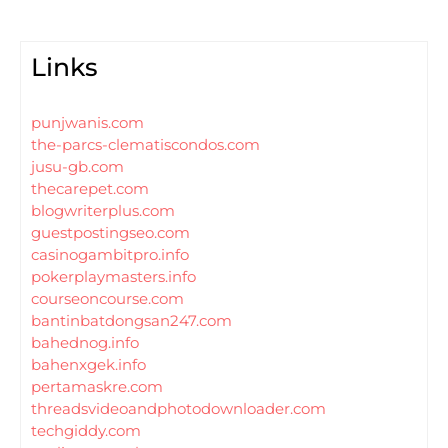
Links
punjwanis.com
the-parcs-clematiscondos.com
jusu-gb.com
thecarepet.com
blogwriterplus.com
guestpostingseo.com
casinogambitpro.info
pokerplaymasters.info
courseoncourse.com
bantinbatdongsan247.com
bahednog.info
bahenxgek.info
pertamaskre.com
threadsvideoandphotodownloader.com
techgiddy.com