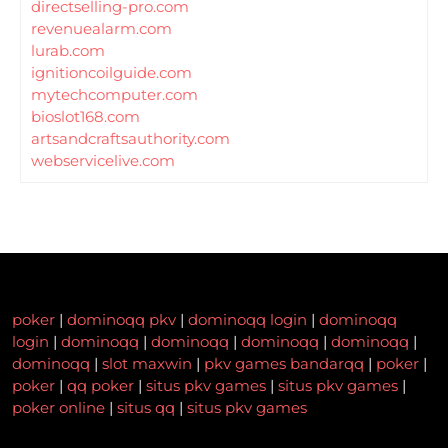
directselling-pro.com
revenuealarm.com
lurab.com
ignitioncoilguide.com
mytechcomputer.com
bioslot168.com
artsandcraftsauthority.com
webservicelive.com
poker
|
dominoqq pkv
|
dominoqq login
|
dominoqq
login
|
dominoqq
|
dominoqq
|
dominoqq
|
dominoqq
|
dominoqq
|
slot maxwin
|
pkv games bandarqq
|
poker
|
poker
|
qq poker
|
situs pkv games
|
situs pkv games
|
poker online
|
situs qq
|
situs pkv games