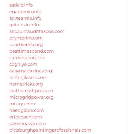
asticio.info
egardenio.info
arxteamio.info
getalexio.info
accountaudittaxcon.com
prymprint.com
sportkeeda.org
besttimespend.com
careandcure.biz
cogniyo.com
easymagazines.org
hirfanjilasmi.com
hometricks.org
leathercraftpro.com
microgridpower.org
mixiqo.com
needglobe.com
ortocoach.com
passionawe.com
pittsburghpaintingprofessionals.com