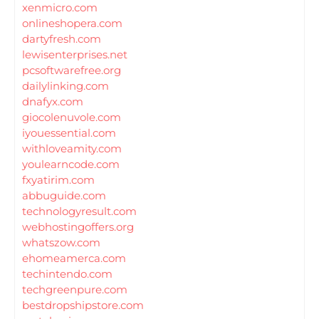
xenmicro.com
onlineshopera.com
dartyfresh.com
lewisenterprises.net
pcsoftwarefree.org
dailylinking.com
dnafyx.com
giocolenuvole.com
iyouessential.com
withloveamity.com
youlearncode.com
fxyatirim.com
abbuguide.com
technologyresult.com
webhostingoffers.org
whatszow.com
ehomeamerca.com
techintendo.com
techgreenpure.com
bestdropshipstore.com