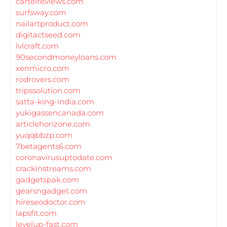
cartelreviews.com
surfsway.com
nailartproduct.com
digitactseed.com
lvlcraft.com
90secondmoneyloans.com
xenmicro.com
rodrovers.com
tripssolution.com
satta-king-india.com
yukigassencanada.com
articlehorizone.com
yuqqbbzp.com
7betagents6.com
coronavirusuptodate.com
crackinstreams.com
gadgetspak.com
gearsngadget.com
hireseodoctor.com
lapsfit.com
levelup-fast.com