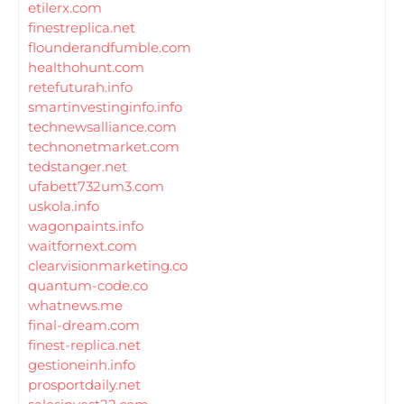
etilerx.com
finestreplica.net
flounderandfumble.com
healthohunt.com
retefuturah.info
smartinvestinginfo.info
technewsalliance.com
technonetmarket.com
tedstanger.net
ufabett732um3.com
uskola.info
wagonpaints.info
waitfornext.com
clearvisionmarketing.co
quantum-code.co
whatnews.me
final-dream.com
finest-replica.net
gestioneinh.info
prosportdaily.net