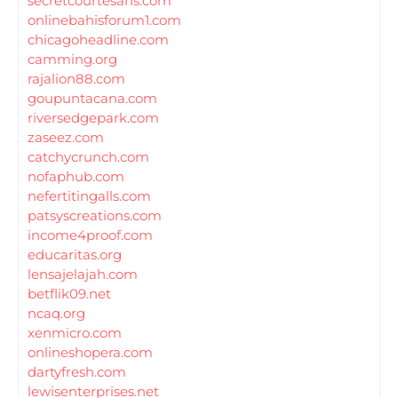
secretcourtesans.com
onlinebahisforum1.com
chicagoheadline.com
camming.org
rajalion88.com
goupuntacana.com
riversedgepark.com
zaseez.com
catchycrunch.com
nofaphub.com
nefertitingalls.com
patsyscreations.com
income4proof.com
educaritas.org
lensajelajah.com
betflik09.net
ncaq.org
xenmicro.com
onlineshopera.com
dartyfresh.com
lewisenterprises.net