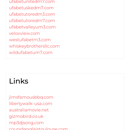
ufabetunitedm7.com
ufabetuskedm7.com
ufabetutoredm3.com
ufabetutoredm7.com
ufabetvalleyum3.com
veloxview.com
westufabetm3.com
whiskeybrothersllc.com
wildufabetum7.com
Links
jimsfamousbbq.com
libertywalk-usa.com
australiamovie.net
gizmobird.co.uk
mp3djsong.com
coursdanglaistoulouse.com