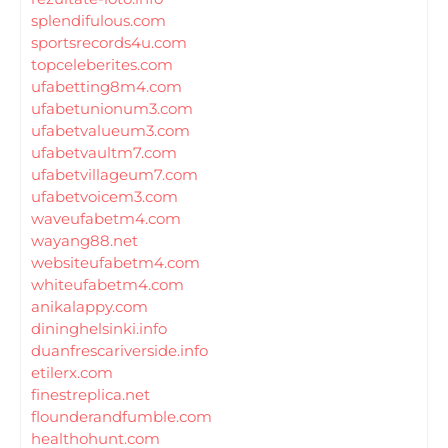
splendifulous.com
sportsrecords4u.com
topceleberites.com
ufabetting8m4.com
ufabetunionum3.com
ufabetvalueum3.com
ufabetvaultm7.com
ufabetvillageum7.com
ufabetvoicem3.com
waveufabetm4.com
wayang88.net
websiteufabetm4.com
whiteufabetm4.com
anikalappy.com
dininghelsinki.info
duanfrescariverside.info
etilerx.com
finestreplica.net
flounderandfumble.com
healthohunt.com