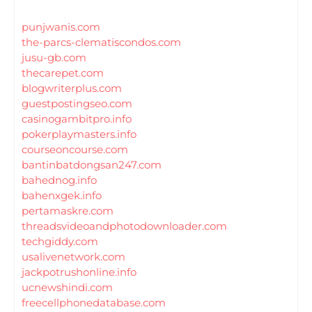
punjwanis.com
the-parcs-clematiscondos.com
jusu-gb.com
thecarepet.com
blogwriterplus.com
guestpostingseo.com
casinogambitpro.info
pokerplaymasters.info
courseoncourse.com
bantinbatdongsan247.com
bahednog.info
bahenxgek.info
pertamaskre.com
threadsvideoandphotodownloader.com
techgiddy.com
usalivenetwork.com
jackpotrushonline.info
ucnewshindi.com
freecellphonedatabase.com