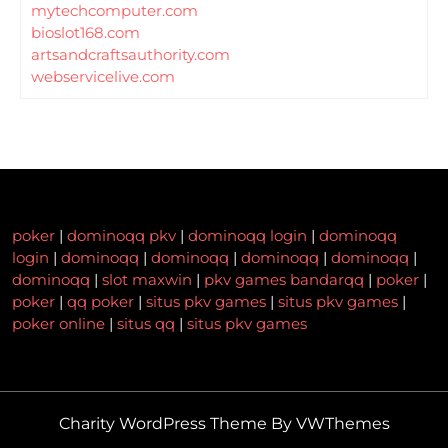
mytechcomputer.com
bioslot168.com
artsandcraftsauthority.com
webservicelive.com
poker
|
dominoqq pkv
|
dominoqq login
|
dominoqq
login
|
dominoqq
|
dominoqq
|
dominoqq
|
dominoqq
|
dominoqq
|
slot maxwin
|
pkv games bandarqq
|
poker
|
poker
|
qq poker
|
situs pkv games
|
situs pkv games
|
poker online
|
situs qq
|
situs pkv games
Charity WordPress Theme
By VWThemes
Scroll