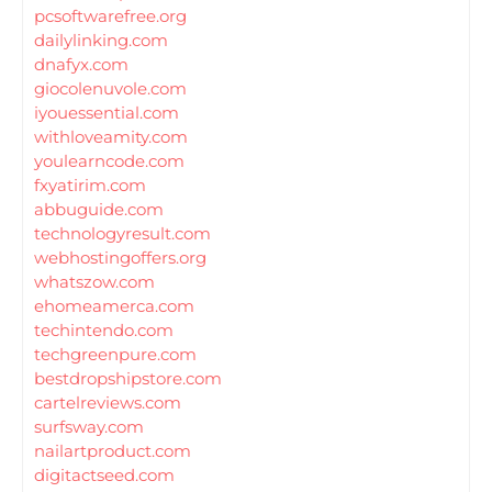
pcsoftwarefree.org
dailylinking.com
dnafyx.com
giocolenuvole.com
iyouessential.com
withloveamity.com
youlearncode.com
fxyatirim.com
abbuguide.com
technologyresult.com
webhostingoffers.org
whatszow.com
ehomeamerca.com
techintendo.com
techgreenpure.com
bestdropshipstore.com
cartelreviews.com
surfsway.com
nailartproduct.com
digitactseed.com