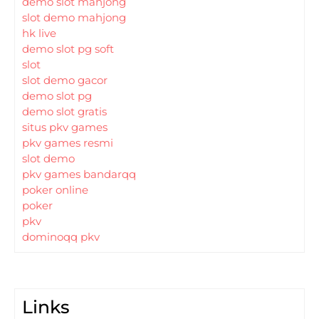
demo slot mahjong
slot demo mahjong
hk live
demo slot pg soft
slot
slot demo gacor
demo slot pg
demo slot gratis
situs pkv games
pkv games resmi
slot demo
pkv games bandarqq
poker online
poker
pkv
dominoqq pkv
Links