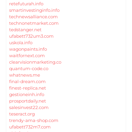
retefuturah.info
smartinvestinginfo.info
technewsalliance.com
technonetmarket.com
tedstanger.net
ufabett732um3.com
uskola.info
wagonpaints.info
waitfornext.com
clearvisionmarketing.co
quantum-code.co
whatnews.me
final-dream.com
finest-replica.net
gestioneinh.info
prosportdaily.net
salesinvest22.com
teseract.org
trendy-ama-shop.com
ufabett732m7.com