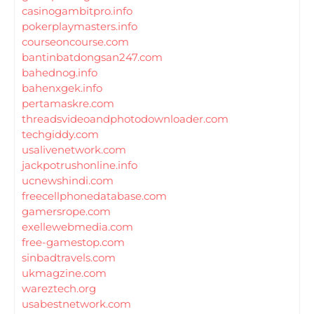
casinogambitpro.info
pokerplaymasters.info
courseoncourse.com
bantinbatdongsan247.com
bahednog.info
bahenxgek.info
pertamaskre.com
threadsvideoandphotodownloader.com
techgiddy.com
usalivenetwork.com
jackpotrushonline.info
ucnewshindi.com
freecellphonedatabase.com
gamersrope.com
exellewebmedia.com
free-gamestop.com
sinbadtravels.com
ukmagzine.com
wareztech.org
usabestnetwork.com