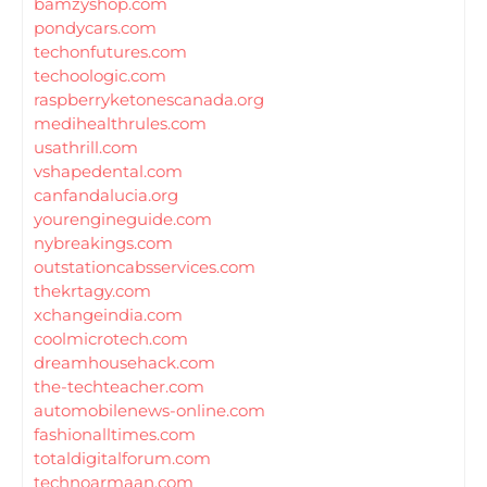
bamzyshop.com
pondycars.com
techonfutures.com
techoologic.com
raspberryketonescanada.org
medihealthrules.com
usathrill.com
vshapedental.com
canfandalucia.org
yourengineguide.com
nybreakings.com
outstationcabsservices.com
thekrtagy.com
xchangeindia.com
coolmicrotech.com
dreamhousehack.com
the-techteacher.com
automobilenews-online.com
fashionalltimes.com
totaldigitalforum.com
technoarmaan.com