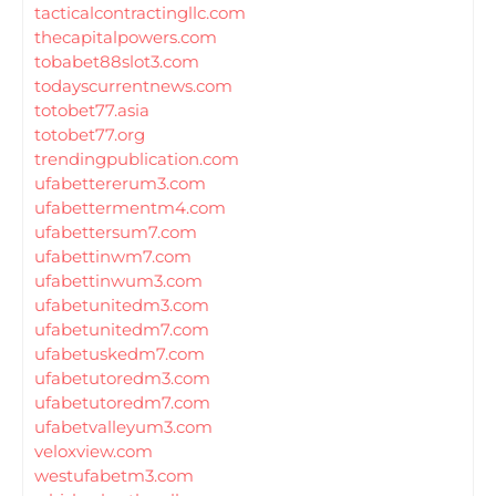
tacticalcontractingllc.com
thecapitalpowers.com
tobabet88slot3.com
todayscurrentnews.com
totobet77.asia
totobet77.org
trendingpublication.com
ufabettererum3.com
ufabettermentm4.com
ufabettersum7.com
ufabettinwm7.com
ufabettinwum3.com
ufabetunitedm3.com
ufabetunitedm7.com
ufabetuskedm7.com
ufabetutoredm3.com
ufabetutoredm7.com
ufabetvalleyum3.com
veloxview.com
westufabetm3.com