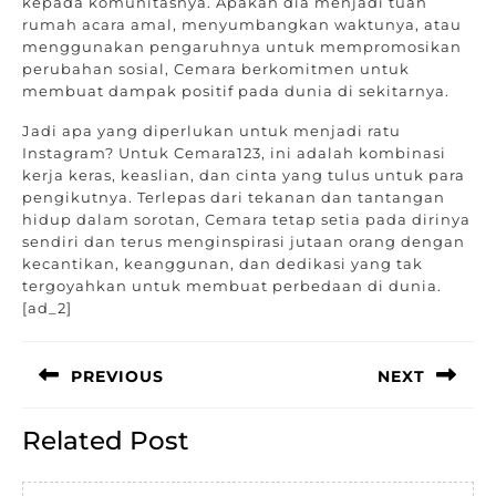
kepada komunitasnya. Apakah dia menjadi tuan
rumah acara amal, menyumbangkan waktunya, atau
menggunakan pengaruhnya untuk mempromosikan
perubahan sosial, Cemara berkomitmen untuk
membuat dampak positif pada dunia di sekitarnya.
Jadi apa yang diperlukan untuk menjadi ratu
Instagram? Untuk Cemara123, ini adalah kombinasi
kerja keras, keaslian, dan cinta yang tulus untuk para
pengikutnya. Terlepas dari tekanan dan tantangan
hidup dalam sorotan, Cemara tetap setia pada dirinya
sendiri dan terus menginspirasi jutaan orang dengan
kecantikan, keanggunan, dan dedikasi yang tak
tergoyahkan untuk membuat perbedaan di dunia.
[ad_2]
Post
PREVIOUS
NEXT
navigation
Previous
Next
Related Post
post:
post: