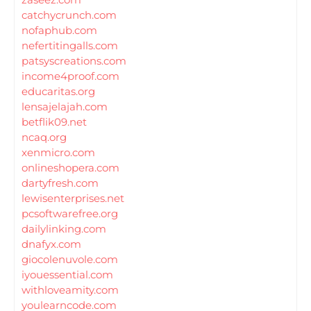
catchycrunch.com
nofaphub.com
nefertitingalls.com
patsyscreations.com
income4proof.com
educaritas.org
lensajelajah.com
betflik09.net
ncaq.org
xenmicro.com
onlineshopera.com
dartyfresh.com
lewisenterprises.net
pcsoftwarefree.org
dailylinking.com
dnafyx.com
giocolenuvole.com
iyouessential.com
withloveamity.com
youlearncode.com