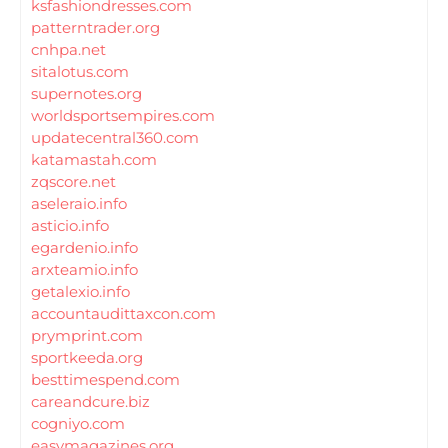
ksfashiondresses.com
patterntrader.org
cnhpa.net
sitalotus.com
supernotes.org
worldsportsempires.com
updatecentral360.com
katamastah.com
zqscore.net
aseleraio.info
asticio.info
egardenio.info
arxteamio.info
getalexio.info
accountaudittaxcon.com
prymprint.com
sportkeeda.org
besttimespend.com
careandcure.biz
cogniyo.com
easymagazines.org