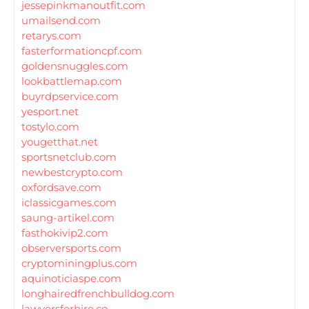
jessepinkmanoutfit.com
umailsend.com
retarys.com
fasterformationcpf.com
goldensnuggles.com
lookbattlemap.com
buyrdpservice.com
yesport.net
tostylo.com
yougetthat.net
sportsnetclub.com
newbestcrypto.com
oxfordsave.com
iclassicgames.com
saung-artikel.com
fasthokivip2.com
observersports.com
cryptominingplus.com
aquinoticiaspe.com
longhairedfrenchbulldog.com
lawyersforhire.co