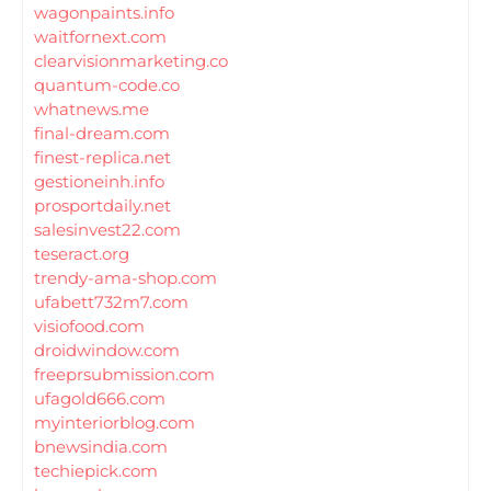
wagonpaints.info
waitfornext.com
clearvisionmarketing.co
quantum-code.co
whatnews.me
final-dream.com
finest-replica.net
gestioneinh.info
prosportdaily.net
salesinvest22.com
teseract.org
trendy-ama-shop.com
ufabett732m7.com
visiofood.com
droidwindow.com
freeprsubmission.com
ufagold666.com
myinteriorblog.com
bnewsindia.com
techiepick.com