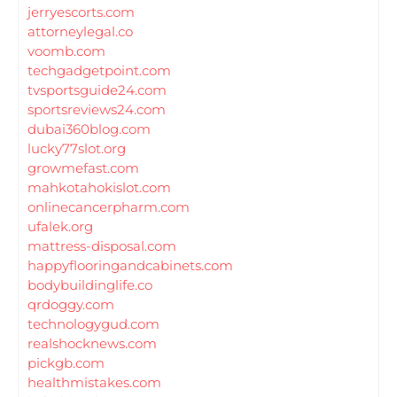
jerryescorts.com
attorneylegal.co
voomb.com
techgadgetpoint.com
tvsportsguide24.com
sportsreviews24.com
dubai360blog.com
lucky77slot.org
growmefast.com
mahkotahokislot.com
onlinecancerpharm.com
ufalek.org
mattress-disposal.com
happyflooringandcabinets.com
bodybuildinglife.co
qrdoggy.com
technologygud.com
realshocknews.com
pickgb.com
healthmistakes.com