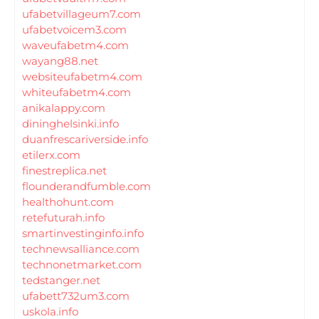
ufabetvillageum7.com
ufabetvoicem3.com
waveufabetm4.com
wayang88.net
websiteufabetm4.com
whiteufabetm4.com
anikalappy.com
dininghelsinki.info
duanfrescariverside.info
etilerx.com
finestreplica.net
flounderandfumble.com
healthohunt.com
retefuturah.info
smartinvestinginfo.info
technewsalliance.com
technonetmarket.com
tedstanger.net
ufabett732um3.com
uskola.info