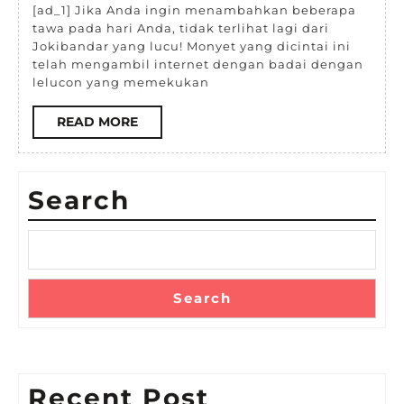
[ad_1] Jika Anda ingin menambahkan beberapa
Monyet
tawa pada hari Anda, tidak terlihat lagi dari
terlucu
Jokibandar yang lucu! Monyet yang dicintai ini
telah mengambil internet dengan badai dengan
di
lelucon yang memekukan
internet
READ
READ MORE
MORE
Search
Search
Recent Post