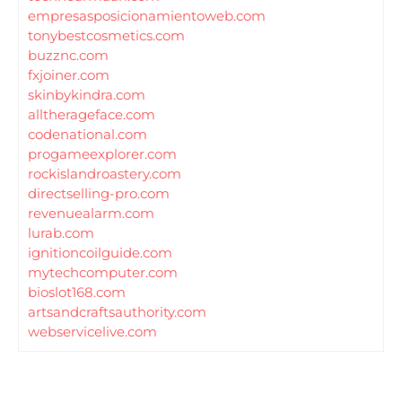
empresasposicionamientoweb.com
tonybestcosmetics.com
buzznc.com
fxjoiner.com
skinbykindra.com
alltherageface.com
codenational.com
progameexplorer.com
rockislandroastery.com
directselling-pro.com
revenuealarm.com
lurab.com
ignitioncoilguide.com
mytechcomputer.com
bioslot168.com
artsandcraftsauthority.com
webservicelive.com