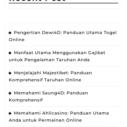
Pengertian Dewi4D: Panduan Utama Togel
Online
Manfaat Utama Menggunakan Gajibet
untuk Pengalaman Taruhan Anda
Menjelajahi Majestibet: Panduan
Komprehensif Taruhan Online
Memahami Saung4D: Panduan
Komprehensif
Memahami Ahlicasino: Panduan Utama
Anda untuk Permainan Online