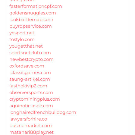
fasterformationcpf.com
goldensnuggles.com
lookbattlemap.com
buyrdpservice.com
yesport.net
tostylo.com
yougetthat.net
sportsnetclub.com
newbestcrypto.com
oxfordsave.com
iclassicgames.com
saung-artikel.com
fasthokivip2.com
observersports.com
cryptominingplus.com
aquinoticiaspe.com
longhairedfrenchbulldog.com
lawyersforhire.co
businemarket.com
matahari88play.net