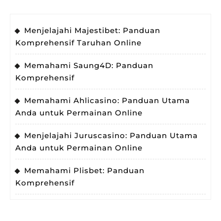
Menjelajahi Majestibet: Panduan
Komprehensif Taruhan Online
Memahami Saung4D: Panduan
Komprehensif
Memahami Ahlicasino: Panduan Utama
Anda untuk Permainan Online
Menjelajahi Juruscasino: Panduan Utama
Anda untuk Permainan Online
Memahami Plisbet: Panduan
Komprehensif