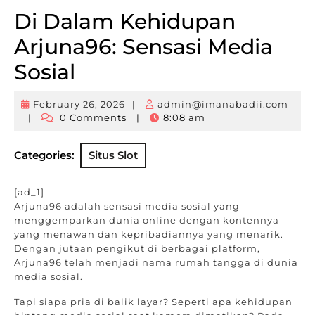
Di Dalam Kehidupan
Arjuna96: Sensasi Media
Sosial
February 26, 2026
|
admin@imanabadii.com
February
|
0 Comments
|
8:08 am
admin@imanabadii.com
26,
2026
Categories:
Situs Slot
[ad_1]
Arjuna96 adalah sensasi media sosial yang
menggemparkan dunia online dengan kontennya
yang menawan dan kepribadiannya yang menarik.
Dengan jutaan pengikut di berbagai platform,
Arjuna96 telah menjadi nama rumah tangga di dunia
media sosial.
Tapi siapa pria di balik layar? Seperti apa kehidupan