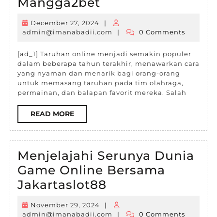
Rasakan
Mangga2bet
Keseruan
December 27, 2024
|
December
Taruhan
admin@imanabadii.com
|
0 Comments
27,
admin@imanabadii.com
Online
2024
[ad_1] Taruhan online menjadi semakin populer
Bersama
dalam beberapa tahun terakhir, menawarkan cara
Mangga2bet
yang nyaman dan menarik bagi orang-orang
untuk memasang taruhan pada tim olahraga,
permainan, dan balapan favorit mereka. Salah
READ
READ MORE
MORE
Menjelajahi Serunya Dunia
Game Online Bersama
Menjelajahi
Jakartaslot88
Serunya
November 29, 2024
|
November
Dunia
admin@imanabadii.com
|
0 Comments