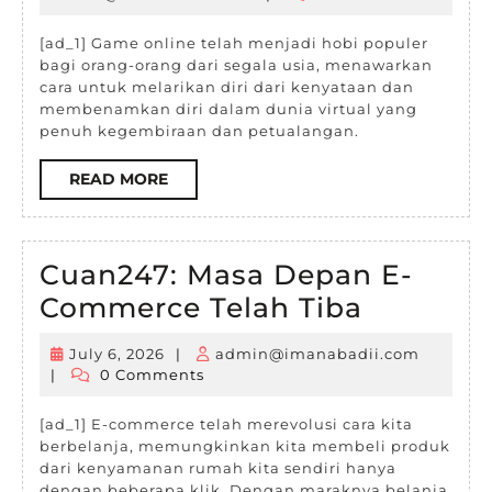
29,
admin@imanabadii.com
Game
2024
[ad_1] Game online telah menjadi hobi populer
Online
bagi orang-orang dari segala usia, menawarkan
Bersama
cara untuk melarikan diri dari kenyataan dan
membenamkan diri dalam dunia virtual yang
Jakartaslot88
penuh kegembiraan dan petualangan.
READ
READ MORE
MORE
Cuan247: Masa Depan E-
Cuan247
Commerce Telah Tiba
Masa
July 6, 2026
|
admin@imanabadii.com
July
admin@i
Depan
|
0 Comments
6,
E-
2026
[ad_1] E-commerce telah merevolusi cara kita
Commer
berbelanja, memungkinkan kita membeli produk
Telah
dari kenyamanan rumah kita sendiri hanya
dengan beberapa klik. Dengan maraknya belanja