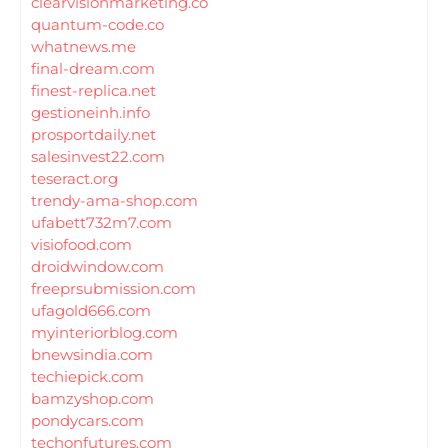
clearvisionmarketing.co
quantum-code.co
whatnews.me
final-dream.com
finest-replica.net
gestioneinh.info
prosportdaily.net
salesinvest22.com
teseract.org
trendy-ama-shop.com
ufabett732m7.com
visiofood.com
droidwindow.com
freeprsubmission.com
ufagold666.com
myinteriorblog.com
bnewsindia.com
techiepick.com
bamzyshop.com
pondycars.com
techonfutures.com