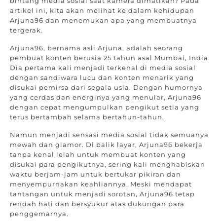
bintang media sosial saat kamera dimatikan? Pada
artikel ini, kita akan melihat ke dalam kehidupan
Arjuna96 dan menemukan apa yang membuatnya
tergerak.
Arjuna96, bernama asli Arjuna, adalah seorang
pembuat konten berusia 25 tahun asal Mumbai, India.
Dia pertama kali menjadi terkenal di media sosial
dengan sandiwara lucu dan konten menarik yang
disukai pemirsa dari segala usia. Dengan humornya
yang cerdas dan energinya yang menular, Arjuna96
dengan cepat mengumpulkan pengikut setia yang
terus bertambah selama bertahun-tahun.
Namun menjadi sensasi media sosial tidak semuanya
mewah dan glamor. Di balik layar, Arjuna96 bekerja
tanpa kenal lelah untuk membuat konten yang
disukai para pengikutnya, sering kali menghabiskan
waktu berjam-jam untuk bertukar pikiran dan
menyempurnakan keahliannya. Meski mendapat
tantangan untuk menjadi sorotan, Arjuna96 tetap
rendah hati dan bersyukur atas dukungan para
penggemarnya.