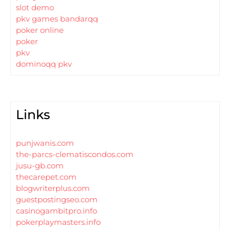
slot demo
pkv games bandarqq
poker online
poker
pkv
dominoqq pkv
Links
punjwanis.com
the-parcs-clematiscondos.com
jusu-gb.com
thecarepet.com
blogwriterplus.com
guestpostingseo.com
casinogambitpro.info
pokerplaymasters.info