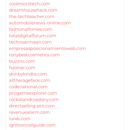
coolmicrotech.com
dreamhousehack.com
the-techteacher.com
automobilenews-online.com
fashionalltimes.com
totaldigitalforum.com
technoarmaan.com
empresasposicionamientoweb.com
tonybestcosmetics.com
buzznc.com
fxjoiner.com
skinbykindra.com
alltherageface.com
codenational.com
progameexplorer.com
rockislandroastery.com
directselling-pro.com
revenuealarm.com
lurab.com
ignitioncoilguide.com