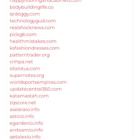
happyflooringandcabinets.com
bodybuildinglife.co
qrdoggy.com
technologygud.com
realshocknews.com
pickgb.com
healthmistakes.com
ksfashiondresses.com
patterntrader.org
cnhpa.net
sitalotus.com
supernotes.org
worldsportsempires.com
updatecentral360.com
katamastah.com
zqscore.net
aseleraio.info
asticio.info
egardenio.info
arxteamio.info
getalexio.info