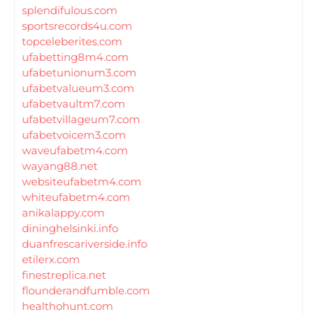
splendifulous.com
sportsrecords4u.com
topceleberites.com
ufabetting8m4.com
ufabetunionum3.com
ufabetvalueum3.com
ufabetvaultm7.com
ufabetvillageum7.com
ufabetvoicem3.com
waveufabetm4.com
wayang88.net
websiteufabetm4.com
whiteufabetm4.com
anikalappy.com
dininghelsinki.info
duanfrescariverside.info
etilerx.com
finestreplica.net
flounderandfumble.com
healthohunt.com