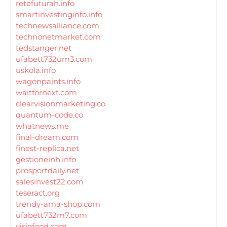
retefuturah.info
smartinvestinginfo.info
technewsalliance.com
technonetmarket.com
tedstanger.net
ufabett732um3.com
uskola.info
wagonpaints.info
waitfornext.com
clearvisionmarketing.co
quantum-code.co
whatnews.me
final-dream.com
finest-replica.net
gestioneinh.info
prosportdaily.net
salesinvest22.com
teseract.org
trendy-ama-shop.com
ufabett732m7.com
visiofood.com