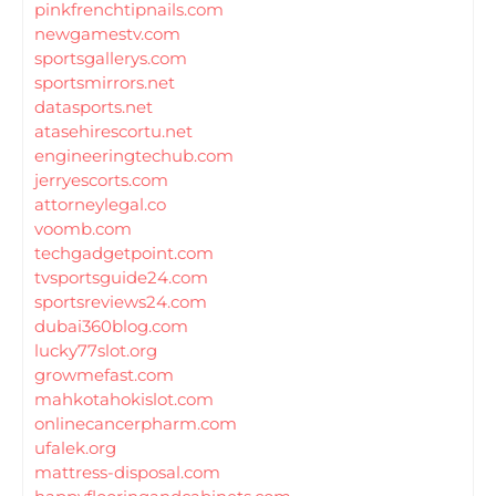
pinkfrenchtipnails.com
newgamestv.com
sportsgallerys.com
sportsmirrors.net
datasports.net
atasehirescortu.net
engineeringtechub.com
jerryescorts.com
attorneylegal.co
voomb.com
techgadgetpoint.com
tvsportsguide24.com
sportsreviews24.com
dubai360blog.com
lucky77slot.org
growmefast.com
mahkotahokislot.com
onlinecancerpharm.com
ufalek.org
mattress-disposal.com