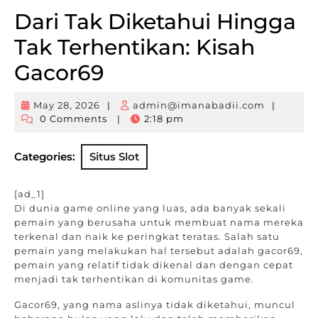
Dari Tak Diketahui Hingga
Tak Terhentikan: Kisah
Gacor69
May 28, 2026
|
admin@imanabadii.com
|
May
admin@im
0 Comments
|
2:18 pm
28,
2026
Categories:
Situs Slot
[ad_1]
Di dunia game online yang luas, ada banyak sekali
pemain yang berusaha untuk membuat nama mereka
terkenal dan naik ke peringkat teratas. Salah satu
pemain yang melakukan hal tersebut adalah gacor69,
pemain yang relatif tidak dikenal dan dengan cepat
menjadi tak terhentikan di komunitas game.
Gacor69, yang nama aslinya tidak diketahui, muncul