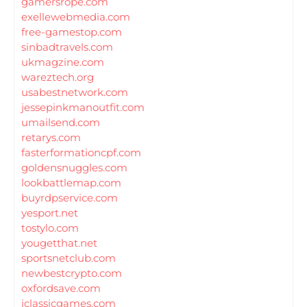
gamersrope.com
exellewebmedia.com
free-gamestop.com
sinbadtravels.com
ukmagzine.com
wareztech.org
usabestnetwork.com
jessepinkmanoutfit.com
umailsend.com
retarys.com
fasterformationcpf.com
goldensnuggles.com
lookbattlemap.com
buyrdpservice.com
yesport.net
tostylo.com
yougetthat.net
sportsnetclub.com
newbestcrypto.com
oxfordsave.com
iclassicgames.com