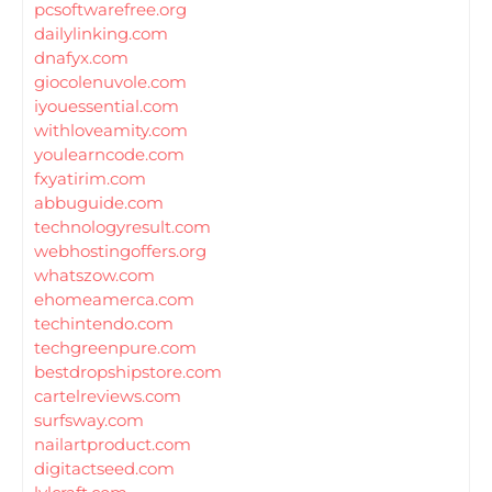
pcsoftwarefree.org
dailylinking.com
dnafyx.com
giocolenuvole.com
iyouessential.com
withloveamity.com
youlearncode.com
fxyatirim.com
abbuguide.com
technologyresult.com
webhostingoffers.org
whatszow.com
ehomeamerca.com
techintendo.com
techgreenpure.com
bestdropshipstore.com
cartelreviews.com
surfsway.com
nailartproduct.com
digitactseed.com