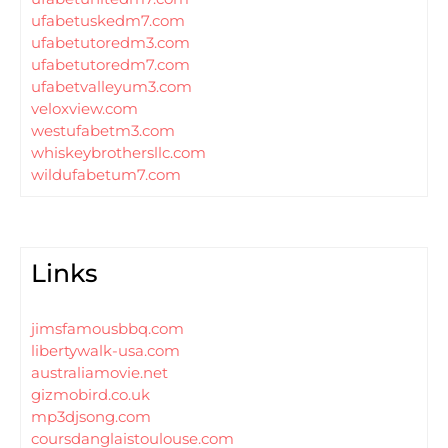
ufabetuskedm7.com
ufabetutoredm3.com
ufabetutoredm7.com
ufabetvalleyum3.com
veloxview.com
westufabetm3.com
whiskeybrothersllc.com
wildufabetum7.com
Links
jimsfamousbbq.com
libertywalk-usa.com
australiamovie.net
gizmobird.co.uk
mp3djsong.com
coursdanglaistoulouse.com