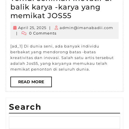
balik karya -karya yang
Temui
memikat JOS55
seniman
April 25, 2025
|
admin@imanabadii.com
April
inovatif
|
0 Comments
admin@imanabadii.com
25,
di
2025
[ad_1] Di dunia seni, ada banyak individu
balik
berbakat yang mendorong batas -batas
karya
kreativitas dan inovasi. Salah satu artis tersebut
adalah Jos55, yang karyanya memukau telah
-
memikat penonton di seluruh dunia.
karya
READ
READ MORE
yang
MORE
memikat
JOS55
Search