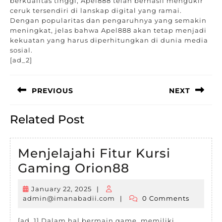
berkualitas tinggi, Apel888 telah berhasil mengukir
ceruk tersendiri di lanskap digital yang ramai.
Dengan popularitas dan pengaruhnya yang semakin
meningkat, jelas bahwa Apel888 akan tetap menjadi
kekuatan yang harus diperhitungkan di dunia media
sosial.
[ad_2]
Post
PREVIOUS
NEXT
navigation
Previous
Next
Related Post
post:
post:
Menjelajahi Fitur Kursi
Menjelajahi
Gaming Orion88
Fitur
January 22, 2025
|
January
Kursi
admin@imanabadii.com
|
0 Comments
22,
admin@imanabadii.com
Gaming
2025
[ad_1] Dalam hal bermain game, memiliki