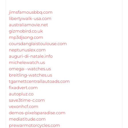
jimsfamousbbq.com
libertywalk-usa.com
australiamovie.net
gizmobird.co.uk
mp3djsong.com
coursdanglaistoulouse.com
neptunuslex.com
auguri-di-natale.info
michelewatch.us
omega--watches.us
breitling-watches.us
tgarnettcentrallautoads.com
fixadvert.com
autopluz.co
save3time-c.com
vexonhcf.com
demos-pixelsparadise.com
mediatitude.com
prewarmotorcycles.com