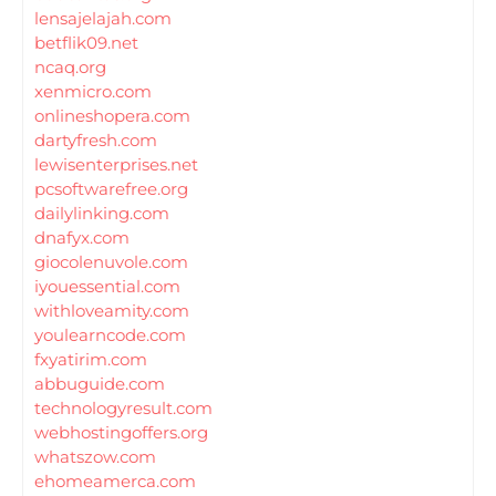
lensajelajah.com
betflik09.net
ncaq.org
xenmicro.com
onlineshopera.com
dartyfresh.com
lewisenterprises.net
pcsoftwarefree.org
dailylinking.com
dnafyx.com
giocolenuvole.com
iyouessential.com
withloveamity.com
youlearncode.com
fxyatirim.com
abbuguide.com
technologyresult.com
webhostingoffers.org
whatszow.com
ehomeamerca.com