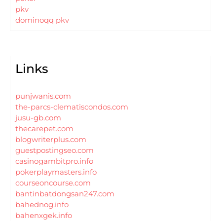
pkv
dominoqq pkv
Links
punjwanis.com
the-parcs-clematiscondos.com
jusu-gb.com
thecarepet.com
blogwriterplus.com
guestpostingseo.com
casinogambitpro.info
pokerplaymasters.info
courseoncourse.com
bantinbatdongsan247.com
bahednog.info
bahenxgek.info