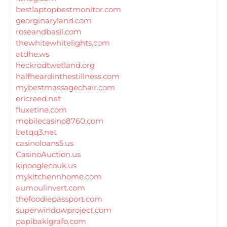
bestlaptopbestmonitor.com
georginaryland.com
roseandbasil.com
thewhitewhitelights.com
atdhe.ws
heckrodtwetland.org
halfheardinthestillness.com
mybestmassagechair.com
ericreed.net
fluxetine.com
mobilecasino8760.com
betqq3.net
casinoloans5.us
CasinoAuction.us
kipooglecouk.us
mykitchennhome.com
aumoulinvert.com
thefoodiepassport.com
superwindowproject.com
papibakigrafo.com