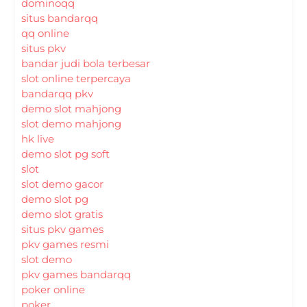
dominoqq
situs bandarqq
qq online
situs pkv
bandar judi bola terbesar
slot online terpercaya
bandarqq pkv
demo slot mahjong
slot demo mahjong
hk live
demo slot pg soft
slot
slot demo gacor
demo slot pg
demo slot gratis
situs pkv games
pkv games resmi
slot demo
pkv games bandarqq
poker online
poker