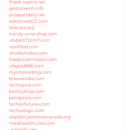
finest-replica.net
gestioneinh.info
prosportdaily.net
salesinvest22.com
teseract.org
trendy-ama-shop.com
ufabett732m7.com
visiofood.com
droidwindow.com
freeprsubmission.com
ufagold666.com
myinteriorblog.com
bnewsindia.com
techiepick.com
bamzyshop.com
pondycars.com
techonfutures.com
techoologic.com
raspberryketonescanada.org
medihealthrules.com
usathrill.com