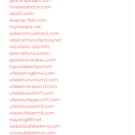
gearsngadget.com
hireseodoctor.com
lapsfit.com
levelup-fast.com
mytreepla.net
pokersimulations.com
replicamanufactory.net
rezultate-loto.info
splendifulous.com
sportsrecords4u.com
topceleberites.com
ufabetting8m4.com
ufabetunionum3.com
ufabetvalueum3.com
ufabetvaultm7.com
ufabetvillageum7.com
ufabetvoicem3.com
waveufabetm4.com
wayang88.net
websiteufabetm4.com
whiteufabetm4.com