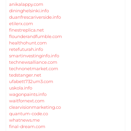
anikalappy.com
dininghelsinki.info
duanfrescariverside.info
etilerx.com
finestreplica.net
flounderandfumble.com
healthohunt.com
retefuturah.info
smartinvestinginfo.info
technewsalliance.com
technonetmarket.com
tedstanger.net
ufabett732um3.com
uskola.info
wagonpaints.info
waitfornext.com
clearvisionmarketing.co
quantum-code.co
whatnews.me
final-dream.com