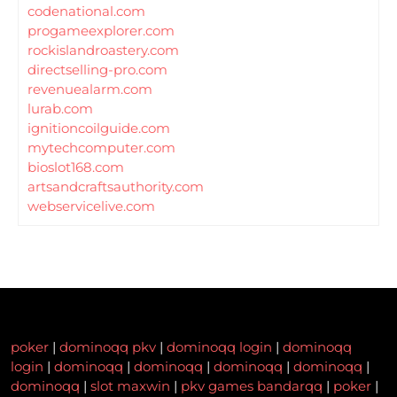
codenational.com
progameexplorer.com
rockislandroastery.com
directselling-pro.com
revenuealarm.com
lurab.com
ignitioncoilguide.com
mytechcomputer.com
bioslot168.com
artsandcraftsauthority.com
webservicelive.com
poker
|
dominoqq pkv
|
dominoqq login
|
dominoqq
login
|
dominoqq
|
dominoqq
|
dominoqq
|
dominoqq
|
dominoqq
|
slot maxwin
|
pkv games bandarqq
|
poker
|