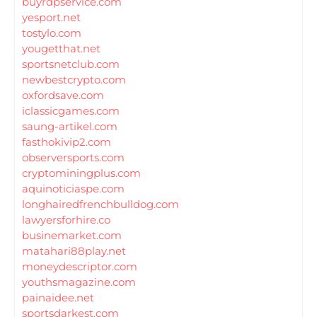
buyrdpservice.com
yesport.net
tostylo.com
yougetthat.net
sportsnetclub.com
newbestcrypto.com
oxfordsave.com
iclassicgames.com
saung-artikel.com
fasthokivip2.com
observersports.com
cryptominingplus.com
aquinoticiaspe.com
longhairedfrenchbulldog.com
lawyersforhire.co
businemarket.com
matahari88play.net
moneydescriptor.com
youthsmagazine.com
painaidee.net
sportsdarkest.com