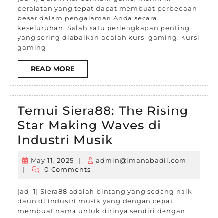
Orion88
peralatan yang tepat dapat membuat perbedaan
besar dalam pengalaman Anda secara
keseluruhan. Salah satu perlengkapan penting
yang sering diabaikan adalah kursi gaming. Kursi
gaming
READ
READ MORE
MORE
Temui Siera88: The Rising
Star Making Waves di
Temui
Industri Musik
Siera88:
May 11, 2025
|
admin@imanabadii.com
May
admin@i
The
|
0 Comments
11,
Rising
2025
[ad_1] Siera88 adalah bintang yang sedang naik
Star
daun di industri musik yang dengan cepat
Making
membuat nama untuk dirinya sendiri dengan