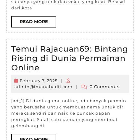
suaranya yang unik dan vokal yang kuat. Berasal
Waves
dari kota
di
READ
READ MORE
Industri
MORE
Musik
Temui Rajacuan69: Bintang
Rising di Dunia Permainan
Temui
Online
Rajacuan69:
February 7, 2025
|
February
Bintang
admin@imanabadii.com
|
0 Comments
7,
admin@imanabadii.com
Rising
2025
[ad_1] Di dunia game online, ada banyak pemain
di
yang berusaha untuk membuat nama untuk diri
Dunia
mereka sendiri dan naik ke puncak papan
peringkat. Salah satu pemain yang membuat
Permainan
gelombang di
Online
READ
READ MORE