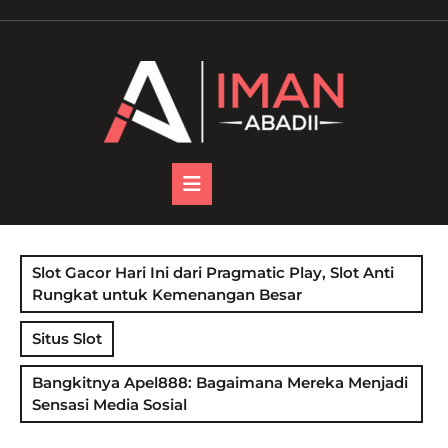
Skip
to
content
Open
Button
Slot Gacor Hari Ini dari Pragmatic Play, Slot Anti
Rungkat untuk Kemenangan Besar
Situs Slot
Bangkitnya Apel888: Bagaimana Mereka Menjadi
Sensasi Media Sosial