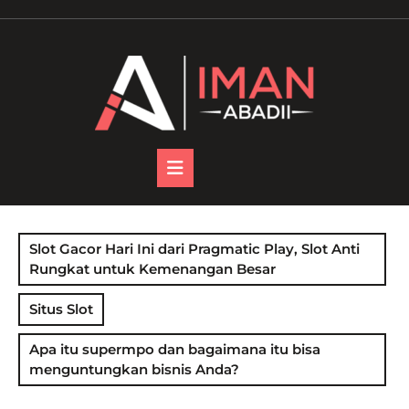
Skip
to
content
Open
Button
Slot Gacor Hari Ini dari Pragmatic Play, Slot Anti
Rungkat untuk Kemenangan Besar
Situs Slot
Apa itu supermpo dan bagaimana itu bisa
menguntungkan bisnis Anda?