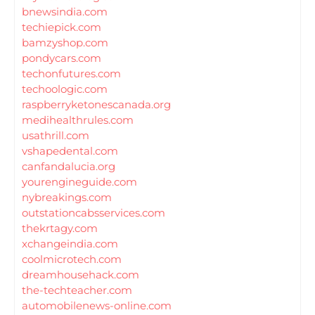
bnewsindia.com
techiepick.com
bamzyshop.com
pondycars.com
techonfutures.com
techoologic.com
raspberryketonescanada.org
medihealthrules.com
usathrill.com
vshapedental.com
canfandalucia.org
yourengineguide.com
nybreakings.com
outstationcabsservices.com
thekrtagy.com
xchangeindia.com
coolmicrotech.com
dreamhousehack.com
the-techteacher.com
automobilenews-online.com