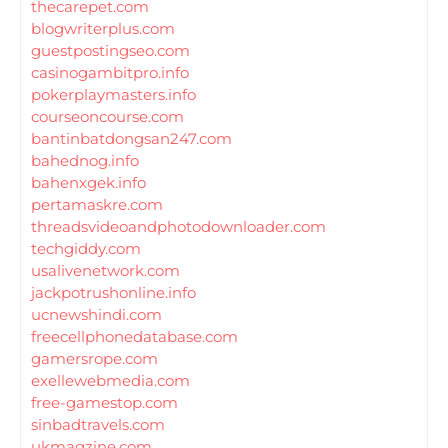
thecarepet.com
blogwriterplus.com
guestpostingseo.com
casinogambitpro.info
pokerplaymasters.info
courseoncourse.com
bantinbatdongsan247.com
bahednog.info
bahenxgek.info
pertamaskre.com
threadsvideoandphotodownloader.com
techgiddy.com
usalivenetwork.com
jackpotrushonline.info
ucnewshindi.com
freecellphonedatabase.com
gamersrope.com
exellewebmedia.com
free-gamestop.com
sinbadtravels.com
ukmagzine.com