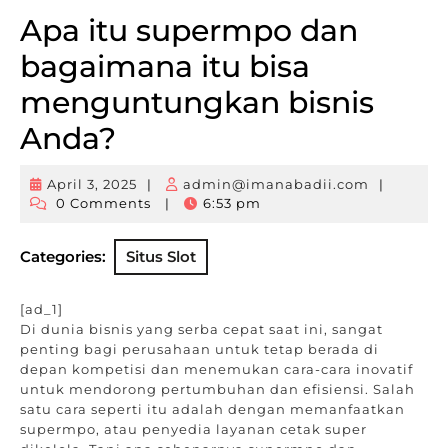
Apa itu supermpo dan
bagaimana itu bisa
menguntungkan bisnis
Anda?
April 3, 2025
|
admin@imanabadii.com
|
April
admin@im
0 Comments
|
6:53 pm
3,
2025
Categories:
Situs Slot
[ad_1]
Di dunia bisnis yang serba cepat saat ini, sangat
penting bagi perusahaan untuk tetap berada di
depan kompetisi dan menemukan cara-cara inovatif
untuk mendorong pertumbuhan dan efisiensi. Salah
satu cara seperti itu adalah dengan memanfaatkan
supermpo, atau penyedia layanan cetak super