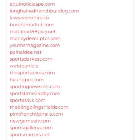
aquinoticiaspe.com
longhairedfrenchbulldog.com
lawyersforhire.co
businemarket.com
matahari88play.net
moneydescriptor.com
youthsmagazine.com
painaidee.net
sportsdarkest.com
webtoon.biz
thesportswires.com
hyungpro.com
sportingnewsnet.com
sportstime24day.com
sporteslive.com
theblingblingshields.com
pinkfrenchtipnails.com
newgamestv.com
sportsgallerys.com
sportsmirrors.net