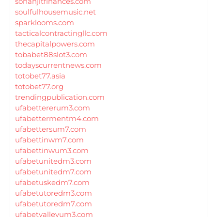
sohanjitfinances.com
soulfulhousemusic.net
sparklooms.com
tacticalcontractingllc.com
thecapitalpowers.com
tobabet88slot3.com
todayscurrentnews.com
totobet77.asia
totobet77.org
trendingpublication.com
ufabettererum3.com
ufabettermentm4.com
ufabettersum7.com
ufabettinwm7.com
ufabettinwum3.com
ufabetunitedm3.com
ufabetunitedm7.com
ufabetuskedm7.com
ufabetutoredm3.com
ufabetutoredm7.com
ufabetvalleyum3.com