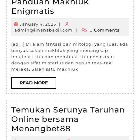
Panduan Makhluk
Menjelajahi
Enigmatis
Dunia
January 4, 2025
|
January
Misterius
admin@imanabadii.com
|
0 Comments
4,
admin@imanabadii.com
Elangwin:
2025
[ad_1] Di alam fantasi dan mitologi yang luas, ada
Panduan
banyak sekali makhluk yang menangkap
Makhluk
imajinasi kita dan membuat kita penasaran
dengan sifat misterius dan penuh teka-teki
Enigmatis
mereka. Salah satu makhluk
READ
READ MORE
MORE
Temukan Serunya Taruhan
Online bersama
Temukan
Menangbet88
Serunya