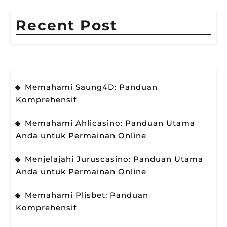
Recent Post
Memahami Saung4D: Panduan
Komprehensif
Memahami Ahlicasino: Panduan Utama
Anda untuk Permainan Online
Menjelajahi Juruscasino: Panduan Utama
Anda untuk Permainan Online
Memahami Plisbet: Panduan
Komprehensif