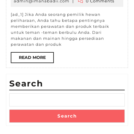
Tujuan
admin@imanabadii.com
|
0 Comments
6,
admin@imanabadii.com
akhir
2025
[ad_1] Jika Anda seorang pemilik hewan
untuk
peliharaan, Anda tahu betapa pentingnya
semua
memberikan perawatan dan produk terbaik
untuk teman -teman berbulu Anda. Dari
kebutuhan
makanan dan mainan hingga persediaan
hewan
perawatan dan produk
peliharaan
READ
READ MORE
Anda
MORE
Search
Search