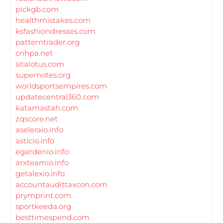
pickgb.com
healthmistakes.com
ksfashiondresses.com
patterntrader.org
cnhpa.net
sitalotus.com
supernotes.org
worldsportsempires.com
updatecentral360.com
katamastah.com
zqscore.net
aseleraio.info
asticio.info
egardenio.info
arxteamio.info
getalexio.info
accountaudittaxcon.com
prymprint.com
sportkeeda.org
besttimespend.com