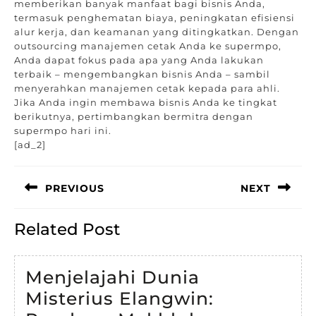
memberikan banyak manfaat bagi bisnis Anda,
termasuk penghematan biaya, peningkatan efisiensi
alur kerja, dan keamanan yang ditingkatkan. Dengan
outsourcing manajemen cetak Anda ke supermpo,
Anda dapat fokus pada apa yang Anda lakukan
terbaik – mengembangkan bisnis Anda – sambil
menyerahkan manajemen cetak kepada para ahli.
Jika Anda ingin membawa bisnis Anda ke tingkat
berikutnya, pertimbangkan bermitra dengan
supermpo hari ini.
[ad_2]
Post
PREVIOUS
NEXT
navigation
Previous
Next
Related Post
post:
post:
Menjelajahi Dunia
Misterius Elangwin: