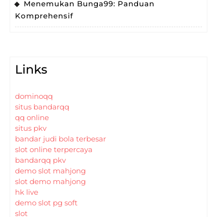
Menemukan Bunga99: Panduan
Komprehensif
Links
dominoqq
situs bandarqq
qq online
situs pkv
bandar judi bola terbesar
slot online terpercaya
bandarqq pkv
demo slot mahjong
slot demo mahjong
hk live
demo slot pg soft
slot