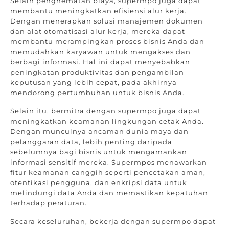
Selain penghematan biaya, supermpo juga dapat
membantu meningkatkan efisiensi alur kerja.
Dengan menerapkan solusi manajemen dokumen
dan alat otomatisasi alur kerja, mereka dapat
membantu merampingkan proses bisnis Anda dan
memudahkan karyawan untuk mengakses dan
berbagi informasi. Hal ini dapat menyebabkan
peningkatan produktivitas dan pengambilan
keputusan yang lebih cepat, pada akhirnya
mendorong pertumbuhan untuk bisnis Anda.
Selain itu, bermitra dengan supermpo juga dapat
meningkatkan keamanan lingkungan cetak Anda.
Dengan munculnya ancaman dunia maya dan
pelanggaran data, lebih penting daripada
sebelumnya bagi bisnis untuk mengamankan
informasi sensitif mereka. Supermpos menawarkan
fitur keamanan canggih seperti pencetakan aman,
otentikasi pengguna, dan enkripsi data untuk
melindungi data Anda dan memastikan kepatuhan
terhadap peraturan.
Secara keseluruhan, bekerja dengan supermpo dapat