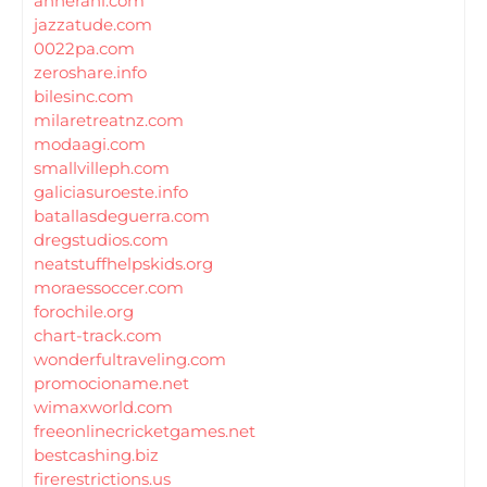
annerani.com
jazzatude.com
0022pa.com
zeroshare.info
bilesinc.com
milaretreatnz.com
modaagi.com
smallvilleph.com
galiciasuroeste.info
batallasdeguerra.com
dregstudios.com
neatstuffhelpskids.org
moraessoccer.com
forochile.org
chart-track.com
wonderfultraveling.com
promocioname.net
wimaxworld.com
freeonlinecricketgames.net
bestcashing.biz
firerestrictions.us